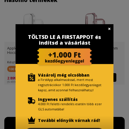
TÖLTSD LE A FIRSTAPPOT és
indítsd a vásárlást
Apple Watch 7/Watch 8 41mm
Apple Watch 7/Watch 8 45mm
Hoco WS3 Shadow tok beé
Hoco WS3 Shadow tok beé
Készletinfó:
Készletinfó:
100 FirstPont
100 FirstPont
Vásárolj még olcsóbban
2 899 Ft
2 899 Ft
a FirstApp alkalmazással, mert most
(5 499 Ft )
(5 499 Ft )
regisztrációkor 1.000 Ft kezdőegyenleget
kapsz, amit azonnal felhasználhatsz!
Ingyenes szállítás
4.000 Ft feletti rendelés esetén több ezer
GLS automatába!
További előnyök várnak rád!