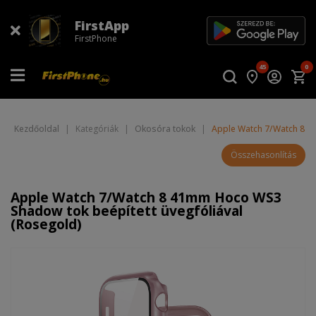
FirstApp
FirstPhone
45
0
Kezdőoldal
|
Kategóriák
|
Okosóra tokok
|
Apple Watch 7/Watch 8 4
Összehasonlítás
Apple Watch 7/Watch 8 41mm Hoco WS3
Shadow tok beépített üvegfóliával
(Rosegold)