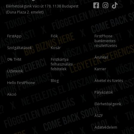
Elérhetőségünk Váci út 178. 1138 Budapest
(Duna Plaza 2. emelet)
FirstApp
Fiók
FirstPhone
bankmentes
részletfizetés
Szolgáltatások
Kosár
Áruhitel
0% THM
Firstkártya
felhasználási
feltételek
Karrier
Üzleteink
Blog
Átvétel és fizetés
Hello FirstPhone
Pályázatok
Akció
Elérhetőségeink
ÁSZF
Adatvédelem