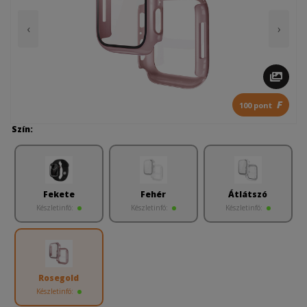
‹
›
F
100 pont
Szín:
Fekete
Fehér
Átlátszó
Készletinfó:
Készletinfó:
Készletinfó:
Rosegold
Készletinfó: