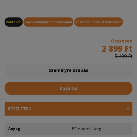
Raktáron
2-4 munkanapon belül nálad
30 napos pénzvisszafizetés
Összesen
2 899 Ft
5 499 Ft
Személyre szabás
Kosárba
RÉSZLETEK
Anyag
PC + edzett üveg