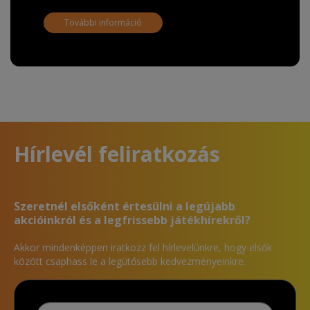
További információ
Hírlevél feliratkozás
Szeretnél elsőként értesülni a legújabb
akcióinkról és a legfrissebb játékhírekről?
Akkor mindenképpen iratkozz fel hírlevelünkre, hogy elsők
között csaphass le a legütősebb kedvezményeinkre.