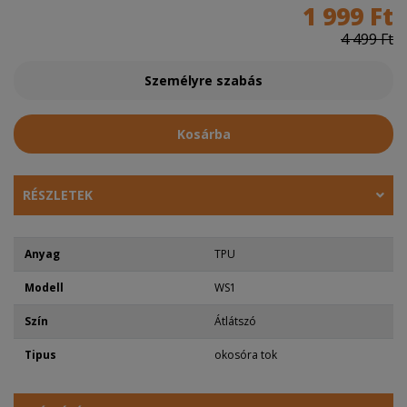
1 999 Ft
4 499 Ft
Személyre szabás
Kosárba
RÉSZLETEK
Anyag
TPU
Modell
WS1
Szín
Átlátszó
Tipus
okosóra tok