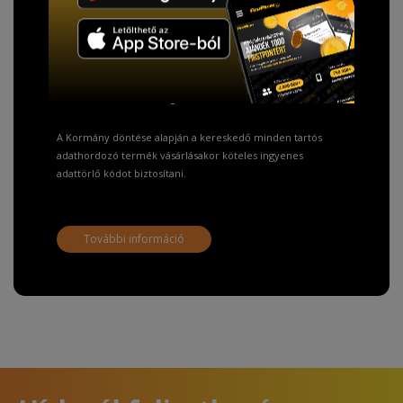
TISZTELT VÁSÁRLÓNK!
Fizetésnél kérje az ingyenes adattörlő kódot
adatainak biztonsága érdekében!
A Kormány döntése alapján a kereskedő minden tartós
adathordozó termék vásárlásakor köteles ingyenes
adattörlő kódot biztosítani.
További információ