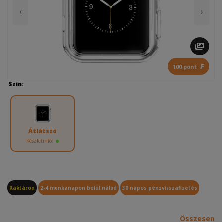
‹
›
F
100 pont
Szín:
Átlátszó
Készletinfó:
Raktáron
2-4 munkanapon belül nálad
30 napos pénzvisszafizetés
Összesen