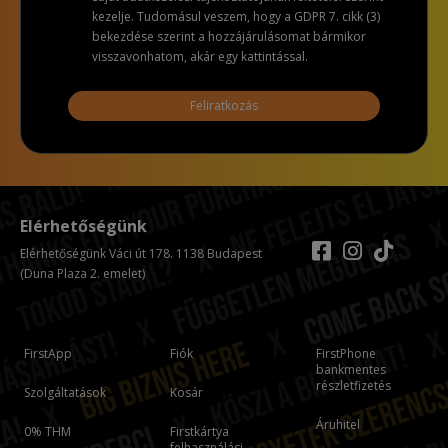
kezelje. Tudomásul veszem, hogy a GDPR 7. cikk (3)
bekezdése szerint a hozzájárulásomat bármikor
visszavonhatom, akár egy kattintással.
Feliratkozás
Elérhetőségünk
Elérhetőségünk Váci út 178. 1138 Budapest
(Duna Plaza 2. emelet)
FirstApp
Fiók
FirstPhone
bankmentes
részletfizetés
Szolgáltatások
Kosár
Áruhitel
0% THM
Firstkártya
felhasználási