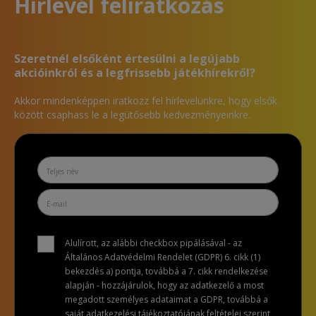
Hírlevél feliratkozás
Szeretnél elsőként értesülni a legújabb
akcióinkról és a legfrissebb játékhírekről?
Akkor mindenképpen iratkozz fel hírlevelünkre, hogy elsők
között csaphass le a legütősebb kedvezményeinkre.
Alulírott, az alábbi checkbox pipálásával - az
Általános Adatvédelmi Rendelet (GDPR) 6. cikk (1)
bekezdés a) pontja, továbbá a 7. cikk rendelkezése
alapján - hozzájárulok, hogy az adatkezelő a most
megadott személyes adataimat a GDPR, továbbá a
saját adatkezelési tájékoztatójának feltételei szerint