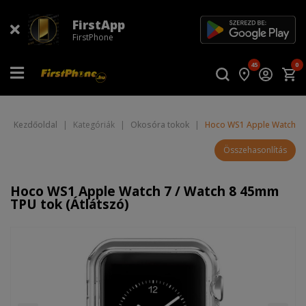
FirstApp
FirstPhone
45
0
Kezdőoldal
|
Kategóriák
|
Okosóra tokok
|
Hoco WS1 Apple Watch 7 /
Összehasonlítás
Hoco WS1 Apple Watch 7 / Watch 8 45mm
TPU tok (Átlátszó)