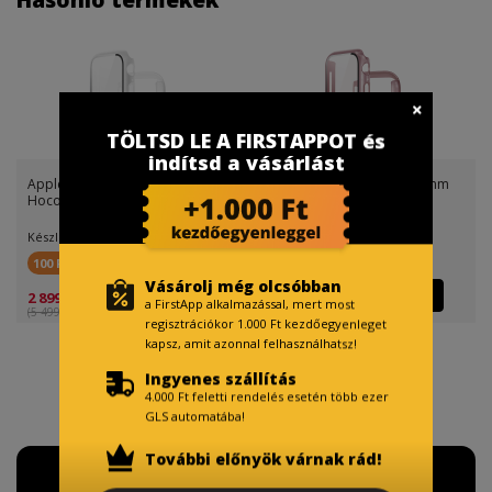
TÖLTSD LE A FIRSTAPPOT és
indítsd a vásárlást
Apple Watch 7/Watch 8 41mm
Apple Watch 7/Watch 8 45mm
Hoco WS3 Shadow tok beé
Hoco WS3 Shadow tok beé
Készletinfó:
Készletinfó:
100 FirstPont
100 FirstPont
Vásárolj még olcsóbban
2 899 Ft
2 899 Ft
a FirstApp alkalmazással, mert most
(5 499 Ft )
(5 499 Ft )
regisztrációkor 1.000 Ft kezdőegyenleget
kapsz, amit azonnal felhasználhatsz!
Ingyenes szállítás
4.000 Ft feletti rendelés esetén több ezer
GLS automatába!
További előnyök várnak rád!