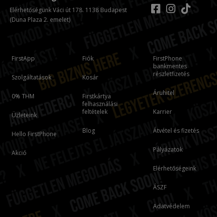
Elérhetőségünk Váci út 178. 1138 Budapest
(Duna Plaza 2. emelet)
FirstApp
Fiók
FirstPhone
bankmentes
részletfizetés
Szolgáltatások
Kosár
Áruhitel
0% THM
Firstkártya
felhasználási
feltételek
Karrier
Üzleteink
Blog
Átvétel és fizetés
Hello FirstPhone
Pályázatok
Akció
Elérhetőségeink
ÁSZF
Adatvédelem