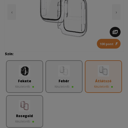
‹
›
F
100 pont
Szín:
Fekete
Fehér
Átlátszó
Készletinfó:
Készletinfó:
Készletinfó:
Rosegold
Készletinfó: