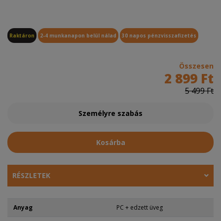
Raktáron
2-4 munkanapon belül nálad
30 napos pénzvisszafizetés
Összesen
2 899 Ft
5 499 Ft
Személyre szabás
Kosárba
RÉSZLETEK
Anyag
PC + edzett üveg