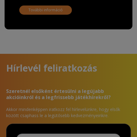
További információ
Hírlevél feliratkozás
Szeretnél elsőként értesülni a legújabb
akcióinkról és a legfrissebb játékhírekről?
Akkor mindenképpen iratkozz fel hírlevelünkre, hogy elsők
között csaphass le a legütősebb kedvezményeinkre.