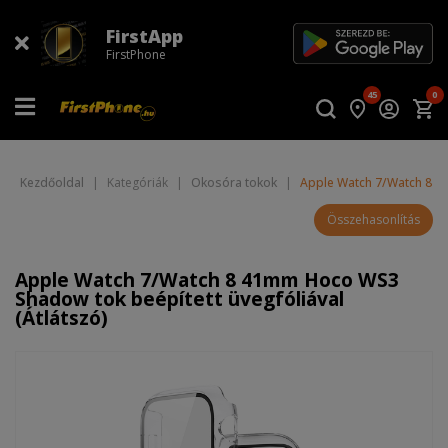
FirstApp
FirstPhone
45
0
Kezdőoldal
|
Kategóriák
|
Okosóra tokok
|
Apple Watch 7/Watch 8 41
Összehasonlítás
Apple Watch 7/Watch 8 41mm Hoco WS3
Shadow tok beépített üvegfóliával
(Átlátszó)