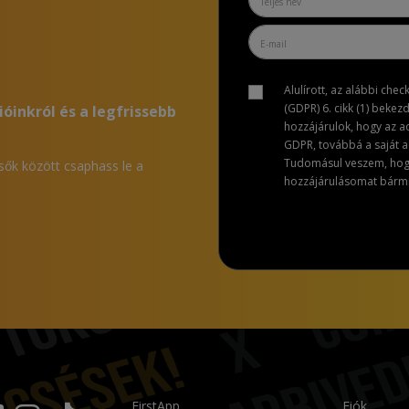
Alulírott, az alábbi che
(GDPR) 6. cikk (1) bekez
ióinkról és a legfrissebb
hozzájárulok, hogy az 
GDPR, továbbá a saját ad
Tudomásul veszem, hogy 
lsők között csaphass le a
hozzájárulásomat bármik
FirstApp
Fiók