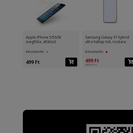
Apple iPhone 5/5S/SE
Samsung Galaxy S7 hybrid
üvegfólia, átlátszó
ultra hátlap tok, rozéara
Készletinfó:
Készletinfó:
499 Ft
499 Ft
(499 Ft )