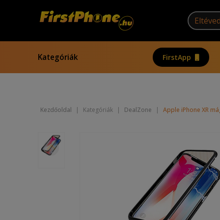
Kategóriák
FirstApp
Kezdőoldal
|
Kategóriák
|
DealZone
|
Apple iPhone XR mág