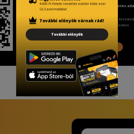
4.000 Ft feletti rendelés esetén több ezer
Fizetésnél kérje az ingyenes ad
GLS automatába!
A Kormány döntése alapján a keresked
További előnyök várnak rád!
ingyenes adattörlő kódot biztosítani.
További előnyök
További információ