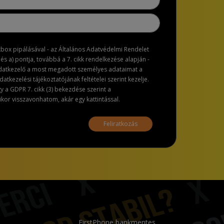
ckbox pipálásával - az Általános Adatvédelmi Rendelet
dés a) pontja, továbbá a 7. cikk rendelkezése alapján -
adatkezelő a most megadott személyes adataimat a
atkezelési tájékoztatójának feltételei szerint kezelje.
a GDPR 7. cikk (3) bekezdése szerint a
or visszavonhatom, akár egy kattintással.
Feliratkozás
FirstPhone bankmentes