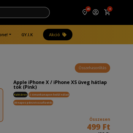
45
0
one!
GY.I.K
Akció
Összehasonlítás
Apple iPhone X / iPhone XS üveg hátlap
tok (Pink)
Raktáron
2-4 munkanapon belül nálad
30 napos pénzvisszafizetés
Összesen
499 Ft