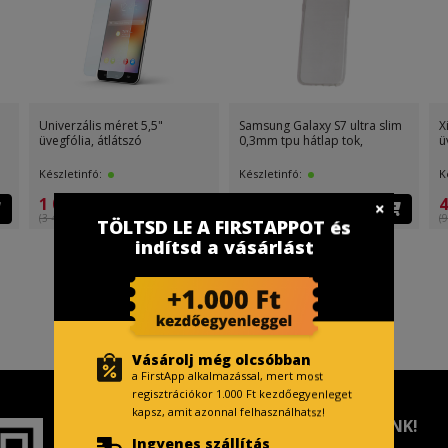
Univerzális méret 4,5"
Univerzális méret 4,7"
Xiaomi R
üvegfólia, átlátszó
üvegfólia, átlátszó
üvegfólia
Készletinfó:
Készletinfó:
Készletin
100 Firs
1 099 Ft
1 099 Ft
(3 499 Ft )
(3 499 Ft )
TÖLTSD LE A FIRSTAPPOT és
999 Ft
indítsd a vásárlást
Vásárolj még olcsóbban
a FirstApp alkalmazással, mert most
regisztrációkor 1.000 Ft kezdőegyenleget
kapsz, amit azonnal felhasználhatsz!
TISZTELT VÁSÁRLÓNK!
Ingyenes szállítás