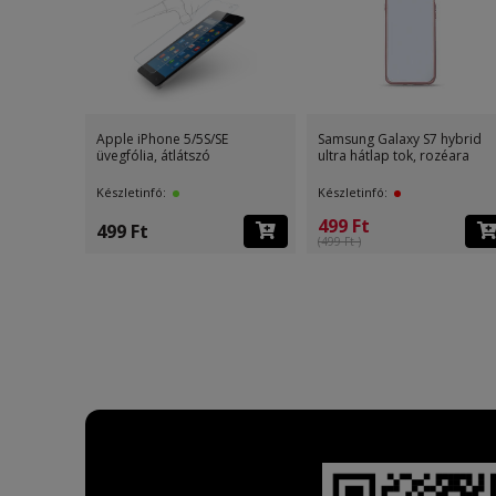
Samsung Galaxy S7 ultra slim
Xiaomi Redmi Note 3
0,3mm tpu hátlap tok,
üvegfólia, átlátszó
Készletinfó:
Készletinfó:
499 Ft
499 Ft
(499 Ft )
(999 Ft )