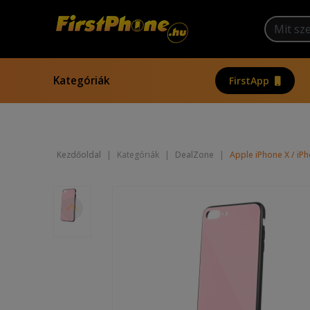
Kategóriák
FirstApp
Kezdőoldal
|
Kategóriák
|
DealZone
|
Apple iPhone X / iPh