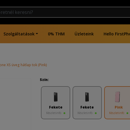
Szolgáltatások
0% THM
Üzleteink
Hello FirstPh
one XS üveg hátlap tok (Pink)
Szín:
Fekete
Fekete
Pink
Készletinfó:
Készletinfó:
Készletinfó: