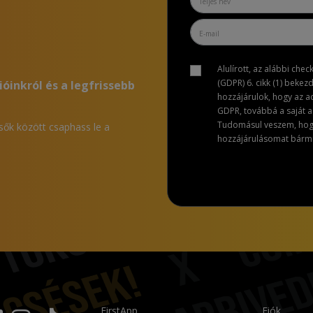
Alulírott, az alábbi che
(GDPR) 6. cikk (1) bekez
ióinkról és a legfrissebb
hozzájárulok, hogy az 
GDPR, továbbá a saját ad
Tudomásul veszem, hogy 
lsők között csaphass le a
hozzájárulásomat bármik
FirstApp
Fiók