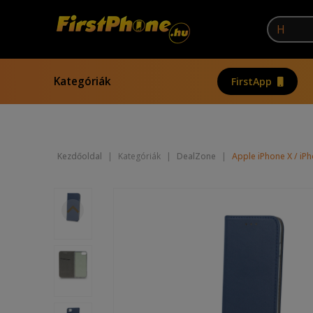
Kategóriák
FirstApp
Kezdőoldal
|
Kategóriák
|
DealZone
|
Apple iPhone X / iP