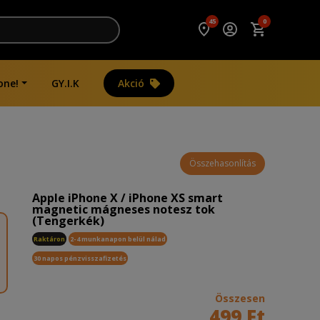
45
0
one!
GY.I.K
Akció
Összehasonlítás
Apple iPhone X / iPhone XS smart
magnetic mágneses notesz tok
(Tengerkék)
Raktáron
2-4 munkanapon belül nálad
30 napos pénzvisszafizetés
Összesen
499 Ft