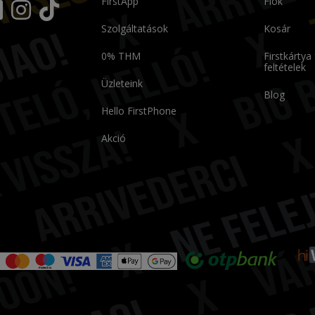
FirstApp
Fiók
Szolgáltatások
Kosár
0% THM
Firstkártya
feltételek
Üzleteink
Blog
Hello FirstPhone
Akció