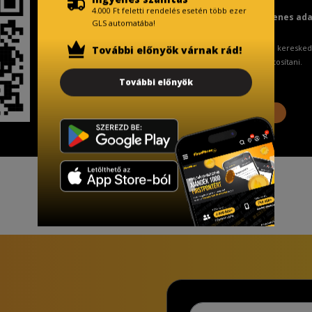
4.000 Ft feletti rendelés esetén több ezer
Fizetésnél kérje az ingyenes ad
GLS automatába!
A Kormány döntése alapján a keresked
További előnyök várnak rád!
ingyenes adattörlő kódot biztosítani.
További előnyök
További információ