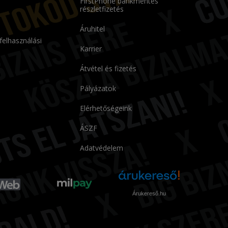
FirstPhone bankmentes
részletfizetés
Áruhitel
 felhasználási
Karrier
Átvétel és fizetés
Pályázatok
Elérhetőségeink
ÁSZF
Adatvédelem
Árukereső.hu