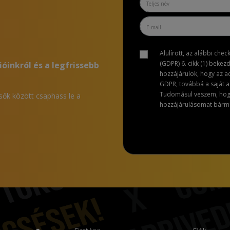
Alulírott, az alábbi che
(GDPR) 6. cikk (1) bekez
ióinkról és a legfrissebb
hozzájárulok, hogy az 
GDPR, továbbá a saját ad
Tudomásul veszem, hogy 
lsők között csaphass le a
hozzájárulásomat bármik