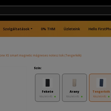
Szolgáltatások
0% THM
Üzleteink
Hello FirstPh
hone XS smart magnetic mágneses notesz tok (Tengerkék)
Szín:
Fekete
Arany
Tengerkék
Készletinfó:
Készletinfó:
Készletinfó: