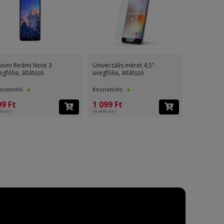
ultra
Huawei P9 Lite 2017
Apple iPhone X / iPhone XS
üvegfólia, átlátszó
ultra slim 0,3mm tpu há
Készletinfó:
Készletinfó:
499 Ft
499 Ft
(499 Ft )