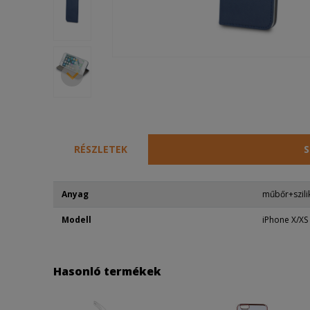
RÉSZLETEK
S
Anyag
műbőr+szili
Modell
iPhone X/XS
Hasonló termékek