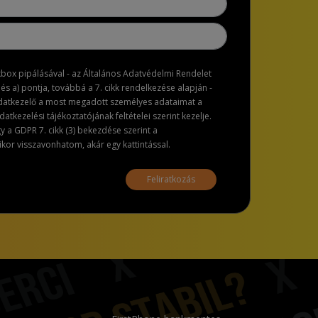
ckbox pipálásával - az Általános Adatvédelmi Rendelet
dés a) pontja, továbbá a 7. cikk rendelkezése alapján -
adatkezelő a most megadott személyes adataimat a
atkezelési tájékoztatójának feltételei szerint kezelje.
a GDPR 7. cikk (3) bekezdése szerint a
or visszavonhatom, akár egy kattintással.
Feliratkozás