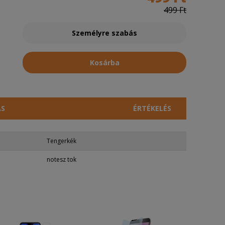
499 Ft
Személyre szabás
Kosárba
ÁS
ÉRTÉKELÉS
Tengerkék
notesz tok