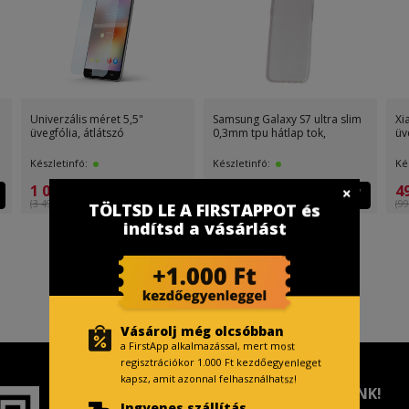
 4,7"
Xiaomi Redmi Note 4/Note 4X
Samsung Galaxy A5 2017 
zó
üvegfólia, átlátszó
slim 0,3mm tpu hátlap
Készletinfó:
Készletinfó:
100 FirstPont
499 Ft
(499 Ft )
TÖLTSD LE A FIRSTAPPOT és
999 Ft
indítsd a vásárlást
Vásárolj még olcsóbban
a FirstApp alkalmazással, mert most
regisztrációkor 1.000 Ft kezdőegyenleget
kapsz, amit azonnal felhasználhatsz!
TISZTELT VÁSÁRLÓNK!
Ingyenes szállítás