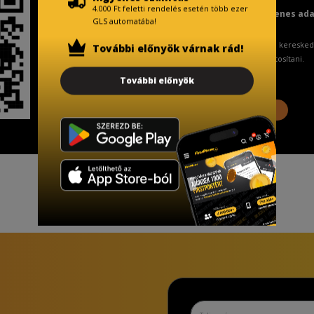
4.000 Ft feletti rendelés esetén több ezer
Fizetésnél kérje az ingyenes ad
GLS automatába!
A Kormány döntése alapján a keresked
További előnyök várnak rád!
ingyenes adattörlő kódot biztosítani.
További előnyök
További információ