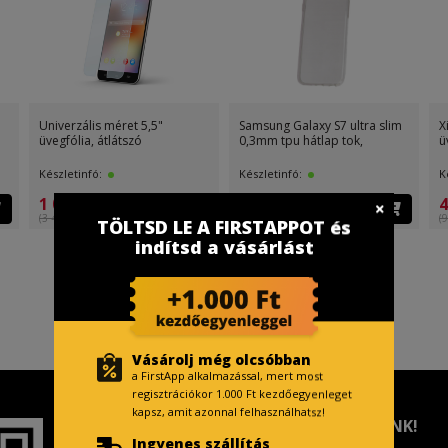
Samsung Galaxy S7 ultra slim
Xiaomi Redmi Note 3
0,3mm tpu hátlap tok,
üvegfólia, átlátszó
Készletinfó:
Készletinfó:
499 Ft
499 Ft
(499 Ft )
(999 Ft )
TÖLTSD LE A FIRSTAPPOT és
indítsd a vásárlást
Vásárolj még olcsóbban
a FirstApp alkalmazással, mert most
regisztrációkor 1.000 Ft kezdőegyenleget
kapsz, amit azonnal felhasználhatsz!
TISZTELT VÁSÁRLÓNK!
Ingyenes szállítás