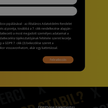
ckbox pipálásával - az Általános Adatvédelmi Rendelet
dés a) pontja, továbbá a 7. cikk rendelkezése alapján -
adatkezelő a most megadott személyes adataimat a
atkezelési tájékoztatójának feltételei szerint kezelje.
a GDPR 7. cikk (3) bekezdése szerint a
or visszavonhatom, akár egy kattintással.
Feliratkozás
FirstPhone bankmentes