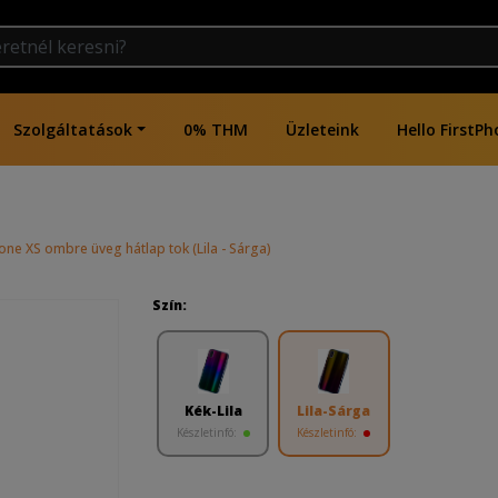
Szolgáltatások
0% THM
Üzleteink
Hello FirstPh
one XS ombre üveg hátlap tok (Lila - Sárga)
Szín:
Kék-Lila
Lila-Sárga
Készletinfó:
Készletinfó: