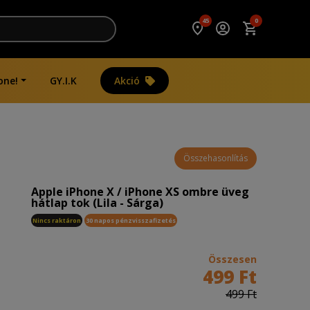
45
0
one!
GY.I.K
Akció
Összehasonlítás
Apple iPhone X / iPhone XS ombre üveg
hátlap tok (Lila - Sárga)
Nincs raktáron
30 napos pénzvisszafizetés
Összesen
499 Ft
499 Ft