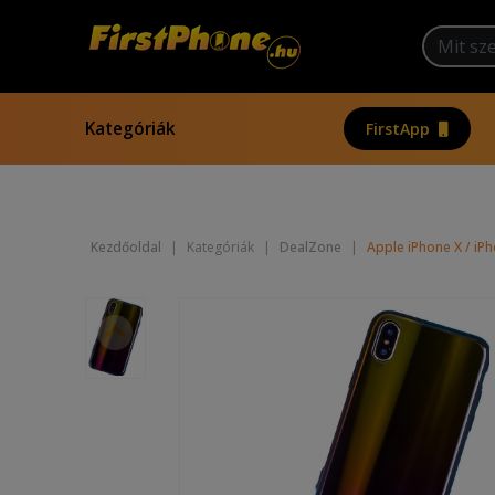
Kategóriák
FirstApp
Kezdőoldal
|
Kategóriák
|
DealZone
|
Apple iPhone X / iPh