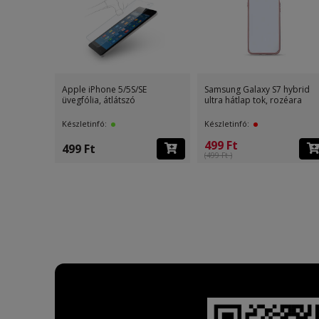
S/SE
Samsung Galaxy S7 hybrid
Univerzális méret 5,5"
zó
ultra hátlap tok, rozéara
üvegfólia, átlátszó
Készletinfó:
Készletinfó:
499 Ft
1 099 Ft
(499 Ft )
(3 499 Ft )