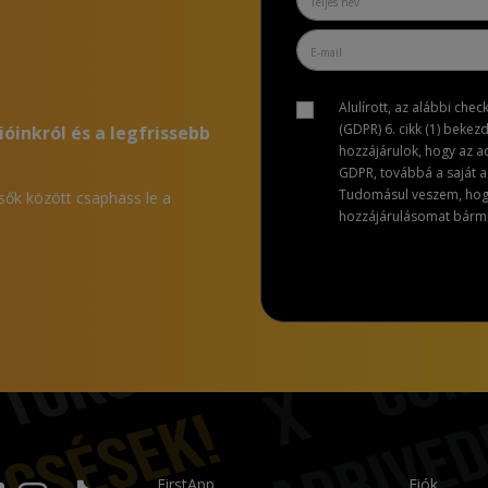
Alulírott, az alábbi che
(GDPR) 6. cikk (1) bekez
ióinkról és a legfrissebb
hozzájárulok, hogy az 
GDPR, továbbá a saját ad
Tudomásul veszem, hogy 
lsők között csaphass le a
hozzájárulásomat bármik
FirstApp
Fiók