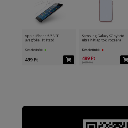
Apple iPhone 5/5S/SE
Samsung Galaxy S7 hybrid
üvegfólia, átlátszó
ultra hátlap tok, rozéara
Készletinfó:
Készletinfó:
499 Ft
499 Ft
(499 Ft )