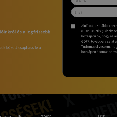
Alulírott, az alábbi che
(GDPR) 6. cikk (1) bekez
ióinkról és a legfrissebb
hozzájárulok, hogy az 
GDPR, továbbá a saját ad
Tudomásul veszem, hogy 
lsők között csaphass le a
hozzájárulásomat bármik
FirstApp
Fiók