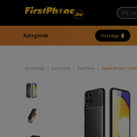
Kategóriák
FirstApp
Kezdőoldal
|
Kategóriák
|
DealZone
|
Apple iPhone 12 Mini