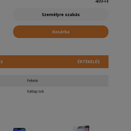
499 Ft
Személyre szabás
Kosárba
ÁS
ÉRTÉKELÉS
Fekete
hátlap tok