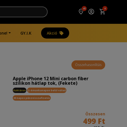
45
0
one!
GY.I.K
Akció
Összehasonlítás
Apple iPhone 12 Mini carbon fiber
szilikon hátlap tok, (Fekete)
Raktáron
2-4 munkanapon belül nálad
30 napos pénzvisszafizetés
Összesen
499 Ft