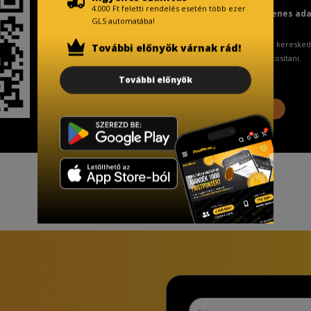
4.000 Ft feletti rendelés esetén több ezer
Fizetésnél kérje az ingyenes ad
GLS automatába!
A Kormány döntése alapján a keresked
További előnyök várnak rád!
ingyenes adattörlő kódot biztosítani.
További előnyök
További információ