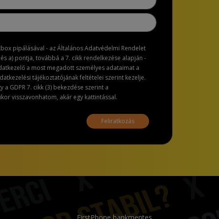
ckbox pipálásával - az Általános Adatvédelmi Rendelet
dés a) pontja, továbbá a 7. cikk rendelkezése alapján -
adatkezelő a most megadott személyes adataimat a
atkezelési tájékoztatójának feltételei szerint kezelje.
a GDPR 7. cikk (3) bekezdése szerint a
or visszavonhatom, akár egy kattintással.
Feliratkozás
FirstPhone bankmentes