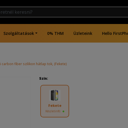
Szolgáltatások
0% THM
Üzleteink
Hello FirstPh
 carbon fiber szilikon hátlap tok, (Fekete)
Szín:
Fekete
Készletinfó: