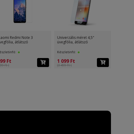
iaomi Redmi Note 3
Univerzális méret 4,5"
Univerzáli
vegfólia, átlátszó
üvegfólia, átlátszó
üvegfólia,
észletinfó:
Készletinfó:
Készletinf
99 Ft
1 099 Ft
1 099 F
99 Ft )
(3 499 Ft )
(3 499 Ft )