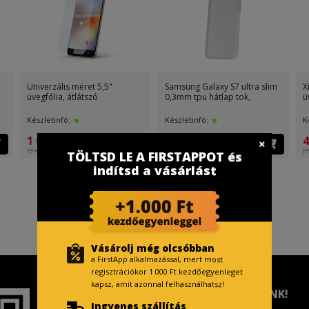
Univerzális méret 5,5"
Samsung Galaxy S7 ultra slim
X
üvegfólia, átlátszó
0,3mm tpu hátlap tok,
ü
Készletinfó:
Készletinfó:
K
1 099 Ft
499 Ft
4
(3 499 Ft )
(499 Ft )
(9
TÖLTSD LE A FIRSTAPPOT és
indítsd a vásárlást
Vásárolj még olcsóbban
a FirstApp alkalmazással, mert most
regisztrációkor 1.000 Ft kezdőegyenleget
kapsz, amit azonnal felhasználhatsz!
TISZTELT VÁSÁRLÓNK!
Ingyenes szállítás