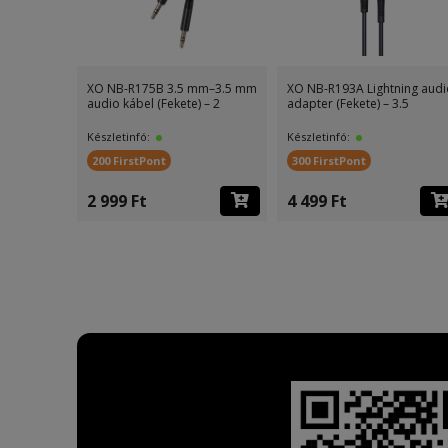
XO NB-R175B 3.5 mm–3.5 mm
XO NB-R193A Lightning audi
audio kábel (Fekete) – 2
adapter (Fekete) – 3.5
Készletinfó:
Készletinfó:
200 FirstPont
300 FirstPont
2 999 Ft
4 499 Ft