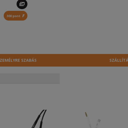
F
300 pont
ZEMÉLYRE SZABÁS
SZÁLLÍT