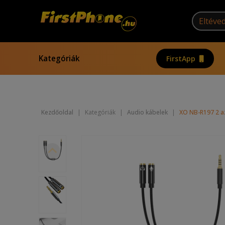
Kategóriák
FirstApp
Kezdőoldal
|
Kategóriák
|
Audio kábelek
|
XO NB-R197 2 az