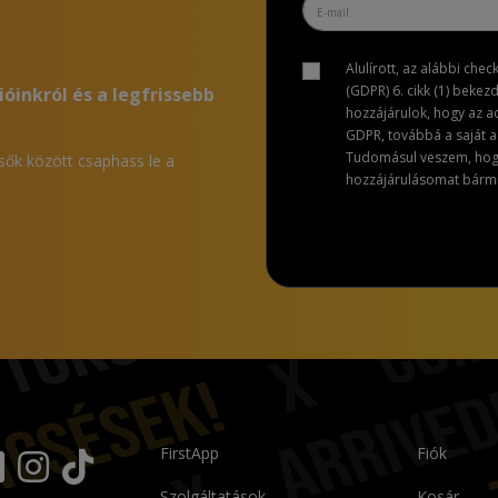
Alulírott, az alábbi che
(GDPR) 6. cikk (1) bekez
ióinkról és a legfrissebb
hozzájárulok, hogy az 
GDPR, továbbá a saját ad
Tudomásul veszem, hogy 
lsők között csaphass le a
hozzájárulásomat bármik
FirstApp
Fiók
Szolgáltatások
Kosár