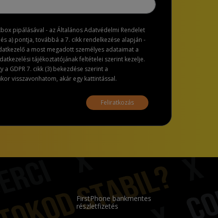
ckbox pipálásával - az Általános Adatvédelmi Rendelet
dés a) pontja, továbbá a 7. cikk rendelkezése alapján -
adatkezelő a most megadott személyes adataimat a
atkezelési tájékoztatójának feltételei szerint kezelje.
a GDPR 7. cikk (3) bekezdése szerint a
or visszavonhatom, akár egy kattintással.
Feliratkozás
FirstPhone bankmentes
részletfizetés