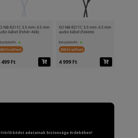
O NB-R211C 3.5 mm–3.5 mm
XO NB-R211C 3.5 mm–3.5 mm
XO NB-R2
udio kábel (Fehér–Kék)
audio kábel (Fekete)
audio kábe
észletinfó:
Készletinfó:
Készletinf
300 FirstPont
300 FirstPont
300 First
 499 Ft
4 999 Ft
6 499 F
attörlő kódot adatainak biztonsága érdekében!