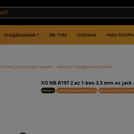
Szolgáltatások
0% THM
Üzleteink
Hello FirstPh
 1-ben 3,5 mm-es jack adapter – mikrofon + hangkimenet (Fekete)
XO NB-R197 2 az 1-ben 3,5 mm-es jack
Raktáron
2-4 munkanapon belül nálad
30 napos pénzvisszafize