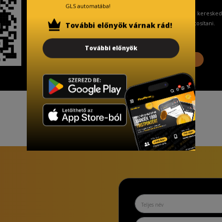
GLS automatába!
A Kormány döntése alapján a keresked
ingyenes adattörlő kódot biztosítani.
További előnyök várnak rád!
További előnyök
További információ