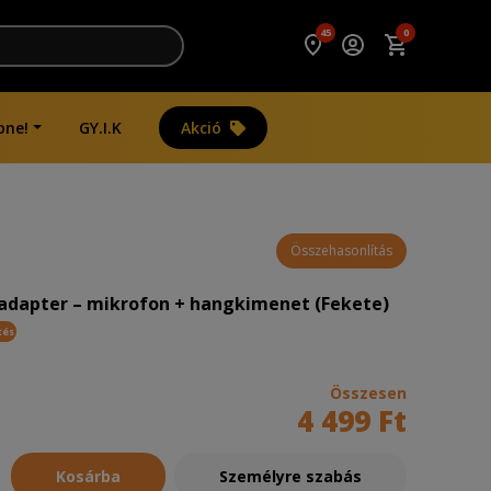
45
0
one!
GY.I.K
Akció
Összehasonlítás
 adapter – mikrofon + hangkimenet (Fekete)
tés
Összesen
4 499 Ft
Kosárba
Személyre szabás