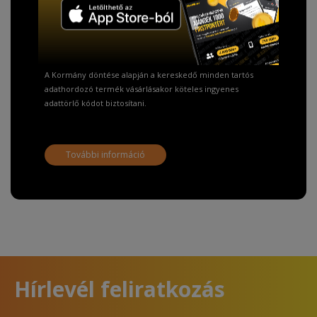
Fizetésnél kérje az ingyenes adattörlő kódot
adatainak biztonsága érdekében!
A Kormány döntése alapján a kereskedő minden tartós
adathordozó termék vásárlásakor köteles ingyenes
adattörlő kódot biztosítani.
További információ
Hírlevél feliratkozás