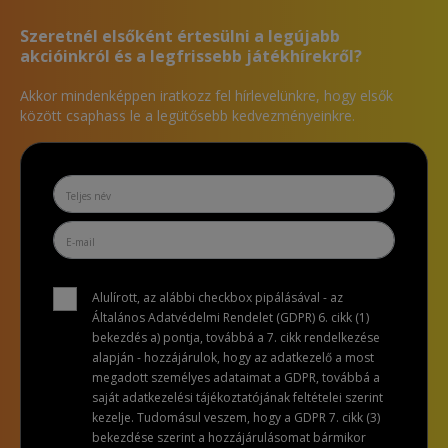
Szeretnél elsőként értesülni a legújabb
akcióinkról és a legfrissebb játékhírekről?
Akkor mindenképpen iratkozz fel hírlevelünkre, hogy elsők
között csaphass le a legütősebb kedvezményeinkre.
Alulírott, az alábbi checkbox pipálásával - az
Általános Adatvédelmi Rendelet (GDPR) 6. cikk (1)
bekezdés a) pontja, továbbá a 7. cikk rendelkezése
alapján - hozzájárulok, hogy az adatkezelő a most
megadott személyes adataimat a GDPR, továbbá a
saját adatkezelési tájékoztatójának feltételei szerint
kezelje. Tudomásul veszem, hogy a GDPR 7. cikk (3)
bekezdése szerint a hozzájárulásomat bármikor