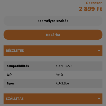
Összesen
2 899 Ft
Személyre szabás
Kosárba
RÉSZLETEK
Kompatibilitás
XO NB-R272
Szín
Fehér
Tipus
AUX kábel
SZÁLLÍTÁS