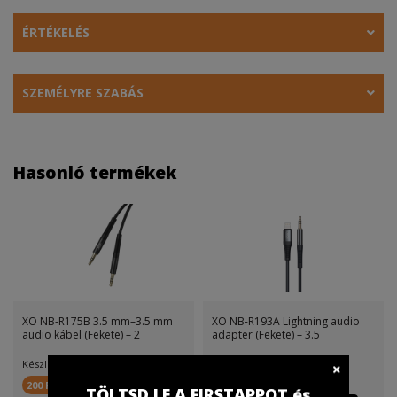
ÉRTÉKELÉS
SZEMÉLYRE SZABÁS
Hasonló termékek
XO NB-R175B 3.5 mm–3.5 mm
XO NB-R193A Lightning audio
audio kábel (Fekete) – 2
adapter (Fekete) – 3.5
Készletinfó:
Készletinfó:
200 FirstPont
300 FirstPont
TÖLTSD LE A FIRSTAPPOT és