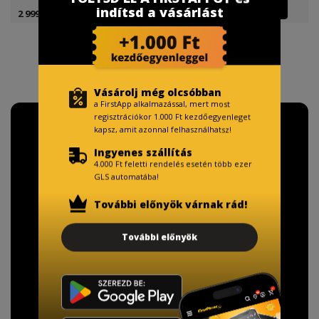
indítsd a vásárlást
2 999 Ft
4 499 Ft
Vásárolj még olcsóbban
a FirstApp alkalmazással, mert most
regisztrációkor 1.000 Ft kezdőegyenleget
kapsz, amit azonnal felhasználhatsz!
Ingyenes szállítás
4.000 Ft feletti rendelés esetén több ezer
GLS automatába!
További előnyök várnak rád!
További előnyök
TISZTELT VÁSÁRLÓNK!