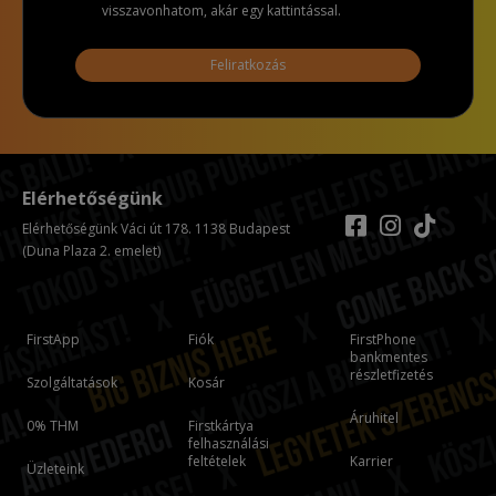
visszavonhatom, akár egy kattintással.
Feliratkozás
Elérhetőségünk
Elérhetőségünk Váci út 178. 1138 Budapest
(Duna Plaza 2. emelet)
FirstApp
Fiók
FirstPhone
bankmentes
részletfizetés
Szolgáltatások
Kosár
Áruhitel
0% THM
Firstkártya
felhasználási
feltételek
Karrier
Üzleteink