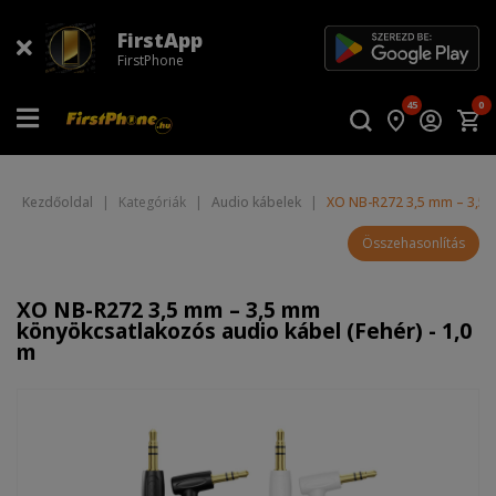
FirstApp
FirstPhone
45
0
Kezdőoldal
|
Kategóriák
|
Audio kábelek
|
XO NB-R272 3,5 mm – 3,5 m
Összehasonlítás
XO NB-R272 3,5 mm – 3,5 mm
könyökcsatlakozós audio kábel (Fehér) - 1,0
m