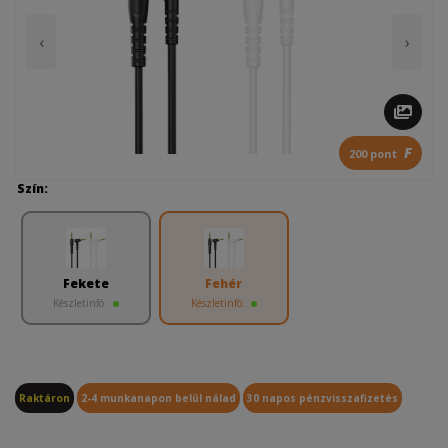
‹
›
F
200 pont
Szín:
Fekete
Fehér
Készletinfó:
Készletinfó:
Raktáron
2-4 munkanapon belül nálad
30 napos pénzvisszafizetés