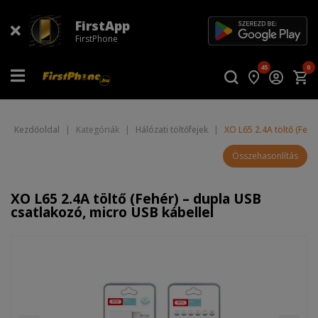
FirstApp
FirstPhone
45
0
Kezdőoldal
|
Kategóriák
|
Hálózati töltőfejek
|
XO L65 2.4A töltő (Feh
Összehasonlítás
XO L65 2.4A töltő (Fehér) – dupla USB
csatlakozó, micro USB kábellel