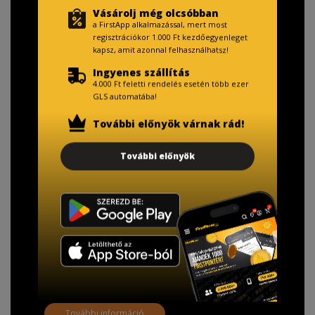
Vásárolj még olcsóbban
a FirstApp alkalmazással, mert most
regisztrációkor 1.000 Ft kezdőegyenleget
kapsz, amit azonnal felhasználhatsz!
Ingyenes szállítás
4.000 Ft feletti rendelés esetén több ezer
GLS automatába!
További előnyök várnak rád!
További előnyök
TISZTELT VÁSÁRLÓNK!
Fizetésnél kérje az ingyenes adattörlő kódot
adatainak biztonsága érdekében!
A Kormány döntése alapján a kereskedő minden tartós
adathordozó termék vásárlásakor köteles ingyenes
adattörlő kódot biztosítani.
További információ