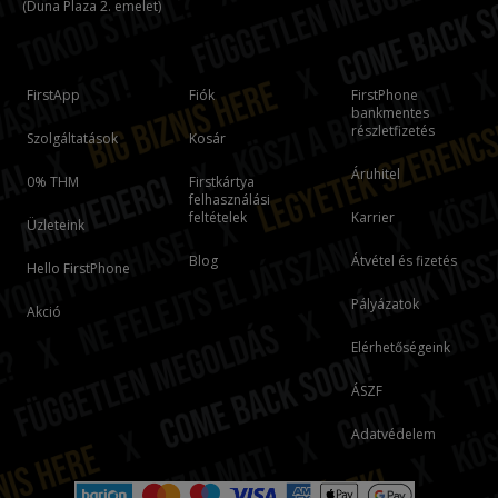
(Duna Plaza 2. emelet)
FirstApp
Fiók
FirstPhone
bankmentes
részletfizetés
Szolgáltatások
Kosár
Áruhitel
0% THM
Firstkártya
felhasználási
feltételek
Karrier
Üzleteink
Blog
Átvétel és fizetés
Hello FirstPhone
Pályázatok
Akció
Elérhetőségeink
ÁSZF
Adatvédelem