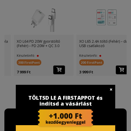
XO L64 PD 20W gyorstöltő
XO L65 2.4A töltő (Fehér) – dupla
(Fehér) – PD 20W + QC 3.0
USB csatlakozó
Készletinfó:
Készletinfó:
300 FirstPont
200 FirstPont
7 999 Ft
3 999 Ft
TÖLTSD LE A FIRSTAPPOT és
indítsd a vásárlást