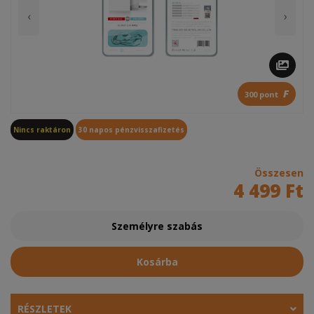
‹
›
F
300 pont
Nincs raktáron
30 napos pénzvisszafizetés
Összesen
4 499 Ft
Személyre szabás
Kosárba
RÉSZLETEK