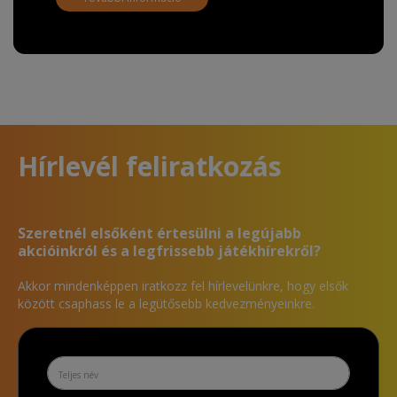
Hírlevél feliratkozás
Szeretnél elsőként értesülni a legújabb
akcióinkról és a legfrissebb játékhírekről?
Akkor mindenképpen iratkozz fel hírlevelünkre, hogy elsők
között csaphass le a legütősebb kedvezményeinkre.