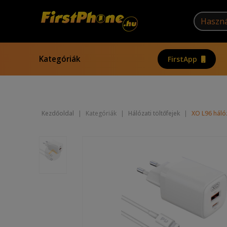
Kategóriák
FirstApp
Kezdőoldal
|
Kategóriák
|
Hálózati töltőfejek
|
XO L96 hálóz