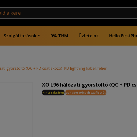
Szolgáltatások
0% THM
Üzleteink
Hello FirstPh
ati gyorstöltő (QC + PD csatlakozó), PD lightning kábel, fehér
XO L96 hálózati gyorstöltő (QC + PD cs
Nincs raktáron
30 napos pénzvisszafizetés