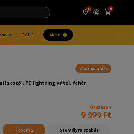
45
0
one!
GY.I.K
Akció
Összehasonlítás
atlakozó), PD lightning kábel, fehér
Összesen
9 999 Ft
Kosárba
Személyre szabás