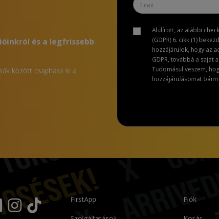
Alulírott, az alábbi che
(GDPR) 6. cikk (1) bekez
ióinkról és a legfrissebb
hozzájárulok, hogy az 
GDPR, továbbá a saját ad
Tudomásul veszem, hogy 
lsők között csaphass le a
hozzájárulásomat bármik
FirstApp
Fiók
Szolgáltatások
Kosár