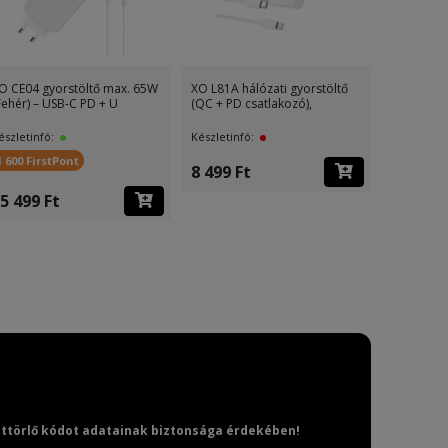
O CE04 gyorstöltő max. 65W
XO L81A hálózati gyorstöltő
XO L81A h
Fehér) – USB-C PD + U
(QC + PD csatlakozó),
(QC, PD), 
észletinfó:
Készletinfó:
Készletinf
1 600 FirstPont
8 499 Ft
6 999 F
5 499 Ft
attörlő kódot adatainak biztonsága érdekében!