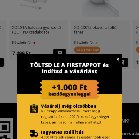
ő
XO L81A hálózati gyorstöltő
XO CX012 okosóra töltő,
X
(QC + PD csatlakozó),
fehér
(
Készletinfó:
Készletinfó:
K
300 FirstPont
7 499 Ft
4 499 Ft
1
TÖLTSD LE A FIRSTAPPOT és
indítsd a vásárlást
Vásárolj még olcsóbban
a FirstApp alkalmazással, mert most
regisztrációkor 1.000 Ft kezdőegyenleget
TISZTELT VÁSÁRLÓNK!
kapsz, amit azonnal felhasználhatsz!
Ingyenes szállítás
Fizetésnél kérje az ingyenes ad
4.000 Ft feletti rendelés esetén több ezer