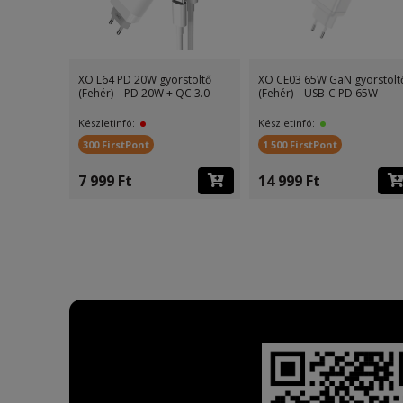
ehér) –
XO L64 PD 20W gyorstöltő
XO CE03 65W GaN gyorstölt
zó,
(Fehér) – PD 20W + QC 3.0
(Fehér) – USB-C PD 65W
Készletinfó:
Készletinfó:
300 FirstPont
1 500 FirstPont
7 999 Ft
14 999 Ft