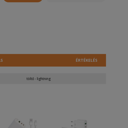
ÁS
ÉRTÉKELÉS
töltő - lightning