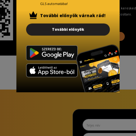
GLS automatába!
A Kormány döntése alapján a keresked
ingyenes adattörlő kódot biztosítani.
További előnyök várnak rád!
További előnyök
További információ