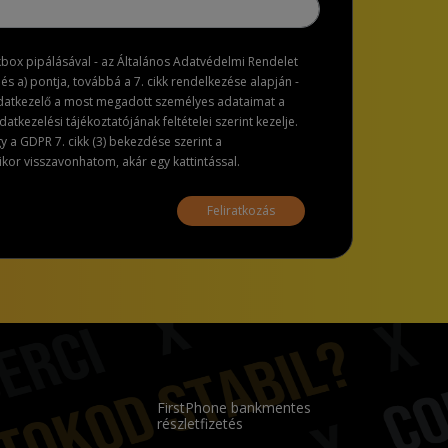
ckbox pipálásával - az Általános Adatvédelmi Rendelet
dés a) pontja, továbbá a 7. cikk rendelkezése alapján -
adatkezelő a most megadott személyes adataimat a
atkezelési tájékoztatójának feltételei szerint kezelje.
a GDPR 7. cikk (3) bekezdése szerint a
or visszavonhatom, akár egy kattintással.
Feliratkozás
FirstPhone bankmentes
részletfizetés