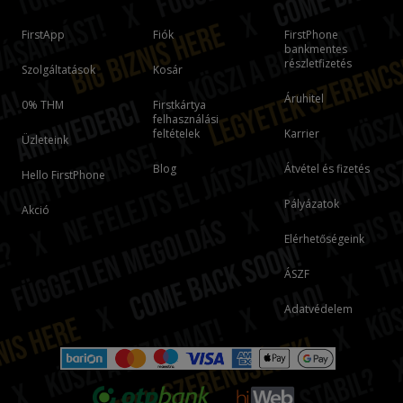
FirstApp
Fiók
FirstPhone
bankmentes
részletfizetés
Szolgáltatások
Kosár
Áruhitel
0% THM
Firstkártya
felhasználási
feltételek
Karrier
Üzleteink
Blog
Átvétel és fizetés
Hello FirstPhone
Pályázatok
Akció
Elérhetőségeink
ÁSZF
Adatvédelem