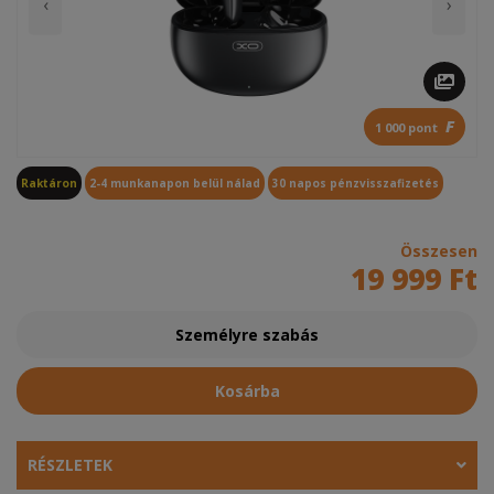
‹
›
F
1 000 pont
Raktáron
2-4 munkanapon belül nálad
30 napos pénzvisszafizetés
Összesen
19 999 Ft
Személyre szabás
Kosárba
RÉSZLETEK