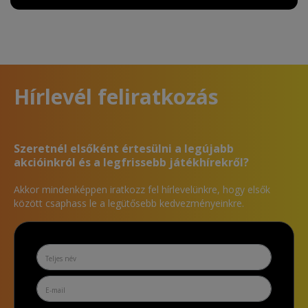
Hírlevél feliratkozás
Szeretnél elsőként értesülni a legújabb
akcióinkról és a legfrissebb játékhírekről?
Akkor mindenképpen iratkozz fel hírlevelünkre, hogy elsők
között csaphass le a legütősebb kedvezményeinkre.