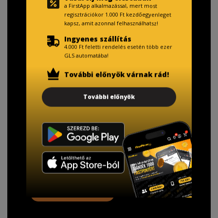
a FirstApp alkalmazással, mert most
regisztrációkor 1.000 Ft kezdőegyenleget
kapsz, amit azonnal felhasználhatsz!
Ingyenes szállítás
4.000 Ft feletti rendelés esetén több ezer
GLS automatába!
További előnyök várnak rád!
TISZTELT VÁSÁRLÓNK!
További előnyök
Fizetésnél kérje az ingyenes adattörlő kódot
adatainak biztonsága érdekében!
A Kormány döntése alapján a kereskedő minden tartós
adathordozó termék vásárlásakor köteles ingyenes
adattörlő kódot biztosítani.
További információ