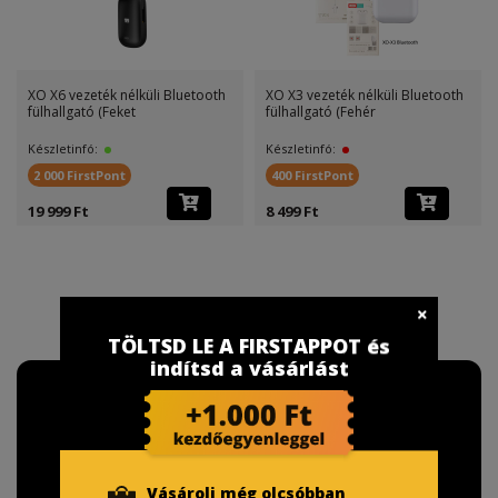
XO X6 vezeték nélküli Bluetooth
XO X3 vezeték nélküli Bluetooth
fülhallgató (Feket
fülhallgató (Fehér
Készletinfó:
Készletinfó:
2 000 FirstPont
400 FirstPont
19 999 Ft
8 499 Ft
TÖLTSD LE A FIRSTAPPOT és
indítsd a vásárlást
Vásárolj még olcsóbban