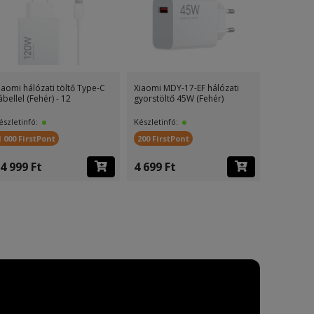
iaomi hálózati töltő Type-C
Xiaomi MDY-17-EF hálózati
Xiaomi hál
ábellel (Fehér) - 12
gyorstöltő 45W (Fehér)
33W - MDY
észletinfó:
Készletinfó:
Készletinf
1 000 FirstPont
200 FirstPont
300 First
4 999 Ft
4 699 Ft
4 999 F