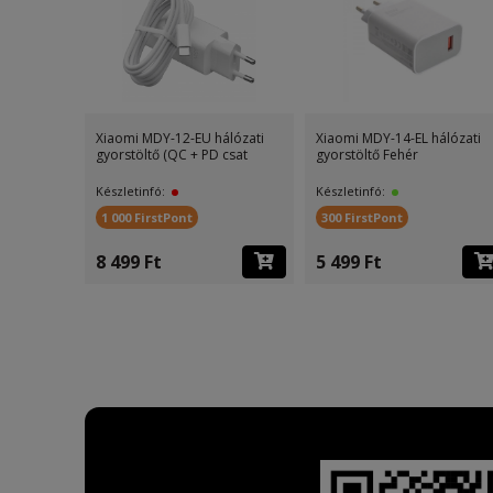
Xiaomi MDY-12-EU hálózati
Xiaomi MDY-14-EL hálózati
gyorstöltő (QC + PD csat
gyorstöltő Fehér
Készletinfó:
Készletinfó:
1 000 FirstPont
300 FirstPont
8 499 Ft
5 499 Ft