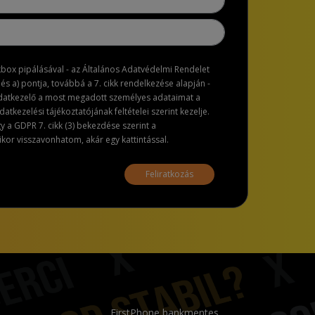
ckbox pipálásával - az Általános Adatvédelmi Rendelet
dés a) pontja, továbbá a 7. cikk rendelkezése alapján -
adatkezelő a most megadott személyes adataimat a
atkezelési tájékoztatójának feltételei szerint kezelje.
a GDPR 7. cikk (3) bekezdése szerint a
or visszavonhatom, akár egy kattintással.
Feliratkozás
FirstPhone bankmentes