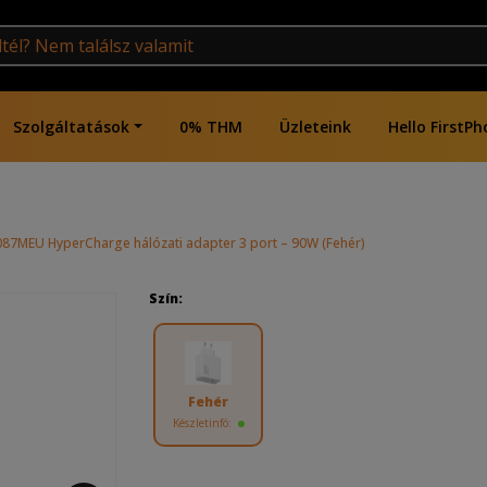
Szolgáltatások
0% THM
Üzleteink
Hello FirstPh
87MEU HyperCharge hálózati adapter 3 port – 90W (Fehér)
Szín:
Fehér
Készletinfó: