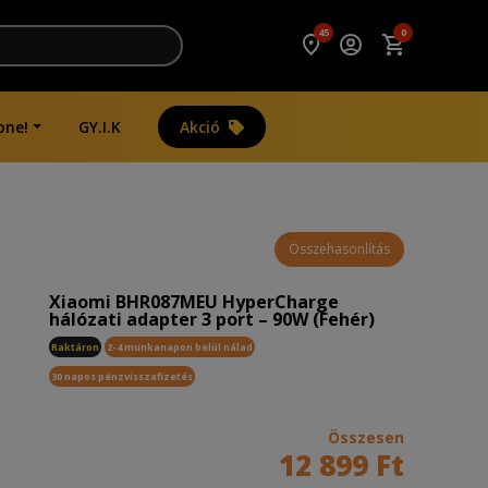
45
0
one!
GY.I.K
Akció
Összehasonlítás
Xiaomi BHR087MEU HyperCharge
hálózati adapter 3 port – 90W (Fehér)
Raktáron
2-4 munkanapon belül nálad
30 napos pénzvisszafizetés
Összesen
12 899 Ft