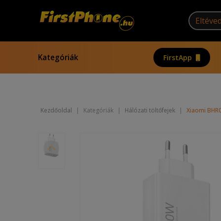
Kategóriák
FirstApp
Kezdőoldal
|
Kategóriák
|
Hálózati töltőfejek
|
Xiaomi BHR0