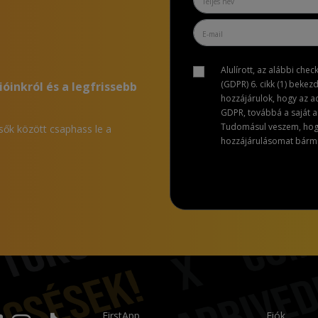
Alulírott, az alábbi che
(GDPR) 6. cikk (1) bekez
ióinkról és a legfrissebb
hozzájárulok, hogy az 
GDPR, továbbá a saját ad
Tudomásul veszem, hogy 
lsők között csaphass le a
hozzájárulásomat bármik
FirstApp
Fiók