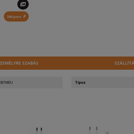
F
300 pont
ZEMÉLYRE SZABÁS
SZÁLLÍT
R087MEU
Tipus