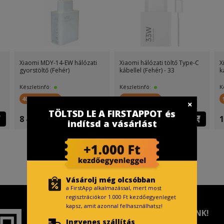
Xiaomi MDY-14-EW hálózati
Xiaomi hálózati töltő Type-C
X
gyorstöltő (Fehér)
kábellel (Fehér) - 33
k
Készletinfó:
Készletinfó:
K
400 FirstPont
400 FirstPont
TÖLTSD LE A FIRSTAPPOT és
8 499 Ft
4 799 Ft
1
indítsd a vásárlást
Vásárolj még olcsóbban
a FirstApp alkalmazással, mert most
regisztrációkor 1.000 Ft kezdőegyenleget
kapsz, amit azonnal felhasználhatsz!
TISZTELT VÁSÁRLÓNK!
Ingyenes szállítás