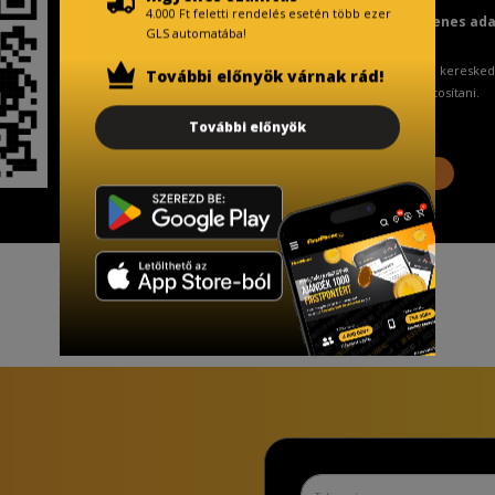
4.000 Ft feletti rendelés esetén több ezer
Fizetésnél kérje az ingyenes ad
GLS automatába!
A Kormány döntése alapján a keresked
További előnyök várnak rád!
ingyenes adattörlő kódot biztosítani.
További előnyök
További információ