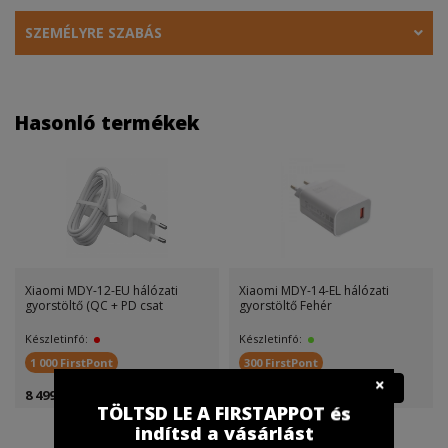
SZEMÉLYRE SZABÁS
Hasonló termékek
Xiaomi MDY-12-EU hálózati
Xiaomi MDY-14-EL hálózati
gyorstöltő (QC + PD csat
gyorstöltő Fehér
Készletinfó:
Készletinfó:
1 000 FirstPont
300 FirstPont
8 499 Ft
5 499 Ft
TÖLTSD LE A FIRSTAPPOT és
indítsd a vásárlást