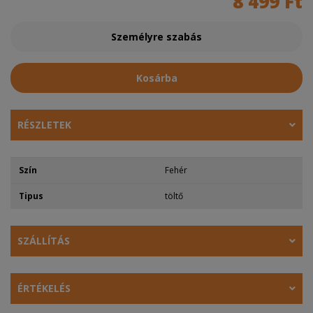
8 499 Ft
Személyre szabás
Kosárba
RÉSZLETEK
Szín
Fehér
Tipus
töltő
SZÁLLÍTÁS
ÉRTÉKELÉS