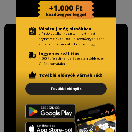
Vásárolj még olcsóbban
a FirstApp alkalmazással, mert most
regisztrációkor 1.000 Ft kezdőegyenleget
kapsz, amit azonnal felhasználhatsz!
Ingyenes szállítás
4.000 Ft feletti rendelés esetén több ezer
GLS automatába!
További előnyök várnak rád!
További előnyök
TISZTELT VÁSÁRLÓNK!
Fizetésnél kérje az ingyenes adattörlő kódot
adatainak biztonsága érdekében!