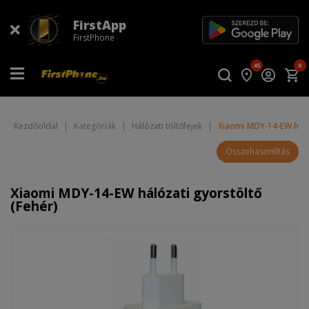
FirstApp
FirstPhone
45
0
Kezdőoldal
|
Kategóriák
|
Hálózati töltőfejek
|
Xiaomi MDY-14-EW hálóz
Összehasonlítás
Xiaomi MDY-14-EW hálózati gyorstöltő
(Fehér)