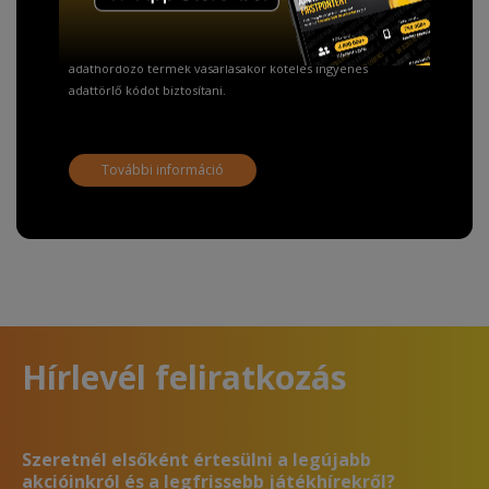
A Kormány döntése alapján a kereskedő minden tartós
adathordozó termék vásárlásakor köteles ingyenes
adattörlő kódot biztosítani.
További információ
Hírlevél feliratkozás
Szeretnél elsőként értesülni a legújabb
akcióinkról és a legfrissebb játékhírekről?