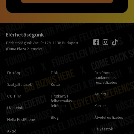
Elérhetőségünk
Elérhetőségünk Váci út 178. 1138 Budapest
(Duna Plaza 2. emelet)
FirstApp
Fiók
FirstPhone
bankmentes
részletfizetés
Szolgáltatások
Kosár
Áruhitel
0% THM
Firstkártya
felhasználási
feltételek
Karrier
Üzleteink
Blog
Átvétel és fizetés
Hello FirstPhone
Pályázatok
Akció