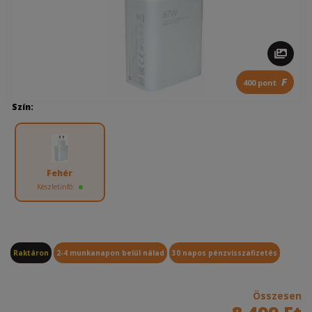
F
400 pont
Szín:
Fehér
Készletinfó:
Raktáron
2-4 munkanapon belül nálad
30 napos pénzvisszafizetés
Összesen