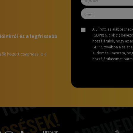
Alulírott, az alábbi che
(GDPR) 6. cikk (1) bekez
ióinkról és a legfrissebb
hozzájárulok, hogy az 
GDPR, továbbá a saját ad
Tudomásul veszem, hogy 
lsők között csaphass le a
hozzájárulásomat bármik
FirstApp
Fiók