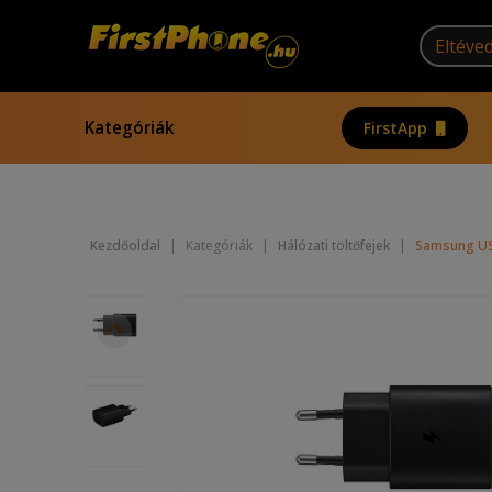
Kategóriák
FirstApp
Kezdőoldal
|
Kategóriák
|
Hálózati töltőfejek
|
Samsung USB