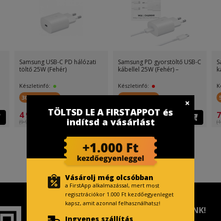
Samsung USB-C PD hálózati
Samsung PD gyorstöltő USB-C
S
töltő 25W (Fehér)
kábellel 25W (Fehér) –
k
Készletinfó:
Készletinfó:
K
300 FirstPont
400 FirstPont
TÖLTSD LE A FIRSTAPPOT és
4 990 Ft
7
8 999 Ft
indítsd a vásárlást
(9 999 Ft )
(1
Vásárolj még olcsóbban
a FirstApp alkalmazással, mert most
regisztrációkor 1.000 Ft kezdőegyenleget
kapsz, amit azonnal felhasználhatsz!
TISZTELT VÁSÁRLÓNK!
Ingyenes szállítás