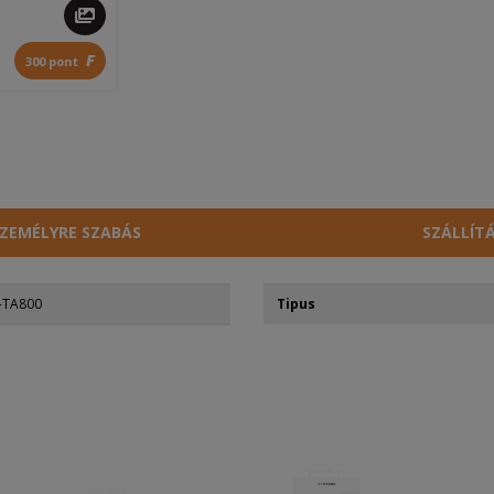
F
300 pont
ZEMÉLYRE SZABÁS
SZÁLLÍT
-TA800
Tipus