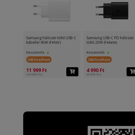
Samsung hálózati töltő USB-C
Samsung USB-C PD hálózati
kábellel 45W (Fehér)
töltő 25W (Fekete)
Készletinfó:
Készletinfó:
500 FirstPont
300 FirstPont
11 999 Ft
4 990 Ft
(13 999 Ft )
(9 999 Ft )