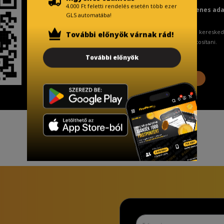
4.000 Ft feletti rendelés esetén több ezer
Fizetésnél kérje az ingyenes ad
GLS automatába!
A Kormány döntése alapján a keresked
További előnyök várnak rád!
ingyenes adattörlő kódot biztosítani.
További előnyök
További információ