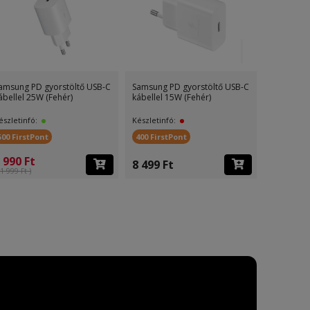
amsung PD gyorstöltő USB-C
Samsung PD gyorstöltő USB-C
Samsung P
ábellel 25W (Fehér)
kábellel 15W (Fehér)
kábellel 1
észletinfó:
Készletinfó:
Készletinf
500 FirstPont
400 FirstPont
400 First
 990 Ft
4 899 F
8 499 Ft
1 999 Ft )
(8 499 Ft )