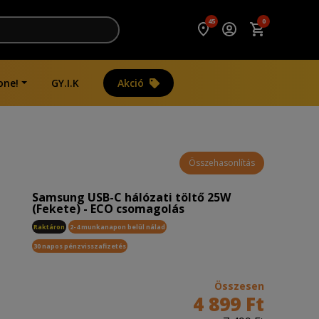
45
0
one!
GY.I.K
Akció
Összehasonlítás
Samsung USB-C hálózati töltő 25W
(Fekete) - ECO csomagolás
Raktáron
2-4 munkanapon belül nálad
30 napos pénzvisszafizetés
Összesen
4 899 Ft