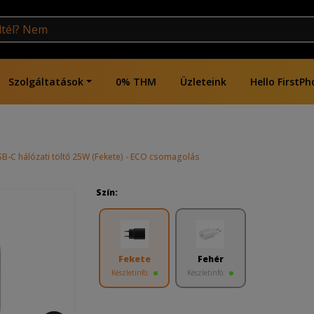
Szolgáltatások
0% THM
Üzleteink
Hello FirstPh
-C hálózati töltő 25W (Fekete) - ECO csomagolás
Szín:
Fekete
Fehér
Készletinfó:
Készletinfó: