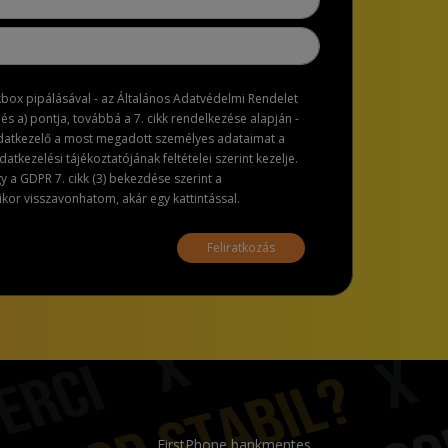
ckbox pipálásával - az Általános Adatvédelmi Rendelet
dés a) pontja, továbbá a 7. cikk rendelkezése alapján -
adatkezelő a most megadott személyes adataimat a
atkezelési tájékoztatójának feltételei szerint kezelje.
a GDPR 7. cikk (3) bekezdése szerint a
or visszavonhatom, akár egy kattintással.
Feliratkozás
FirstPhone bankmentes