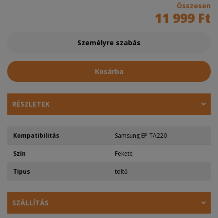
Összesen
11 999 Ft
Személyre szabás
Kosárba
RÉSZLETEK
Kompatibilitás
Samsung EP-TA220
Szín
Fekete
Tipus
töltő
SZÁLLÍTÁS