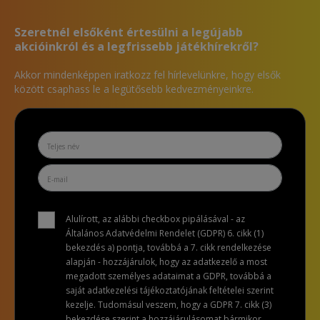
Szeretnél elsőként értesülni a legújabb
akcióinkról és a legfrissebb játékhírekről?
Akkor mindenképpen iratkozz fel hírlevelünkre, hogy elsők
között csaphass le a legütősebb kedvezményeinkre.
Alulírott, az alábbi checkbox pipálásával - az
Általános Adatvédelmi Rendelet (GDPR) 6. cikk (1)
bekezdés a) pontja, továbbá a 7. cikk rendelkezése
alapján - hozzájárulok, hogy az adatkezelő a most
megadott személyes adataimat a GDPR, továbbá a
saját adatkezelési tájékoztatójának feltételei szerint
kezelje. Tudomásul veszem, hogy a GDPR 7. cikk (3)
bekezdése szerint a hozzájárulásomat bármikor