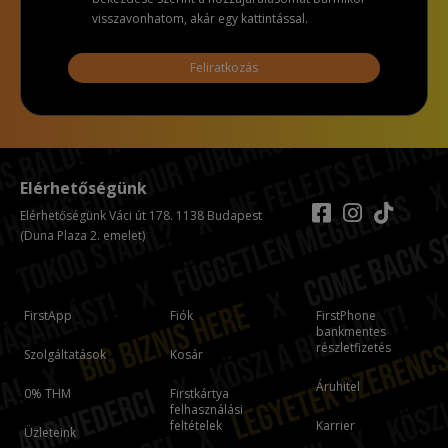
visszavonhatom, akár egy kattintással.
Feliratkozás
Elérhetőségünk
Elérhetőségünk Váci út 178. 1138 Budapest
(Duna Plaza 2. emelet)
FirstApp
Fiók
FirstPhone
bankmentes
részletfizetés
Szolgáltatások
Kosár
Áruhitel
0% THM
Firstkártya
felhasználási
feltételek
Karrier
Üzleteink