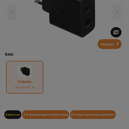
‹
›
F
500 pont
Szín:
Fekete
Készletinfó:
Raktáron
2-4 munkanapon belül nálad
30 napos pénzvisszafizetés