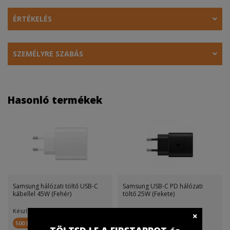
ÉRTÉKELÉS
SZEMÉLYRE SZABÁS
Hasonló termékek
Samsung hálózati töltő USB-C
Samsung USB-C PD hálózati
kábellel 45W (Fehér)
töltő 25W (Fekete)
Készletinfó:
Készletinfó:
500 FirstPont
300 FirstPont