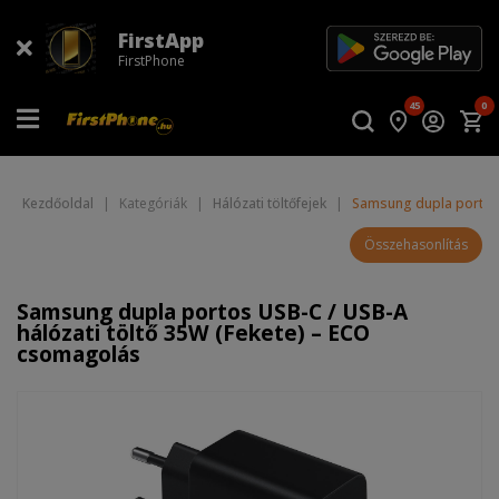
FirstApp
FirstPhone
45
0
Kezdőoldal
|
Kategóriák
|
Hálózati töltőfejek
|
Samsung dupla portos 
Összehasonlítás
Samsung dupla portos USB-C / USB-A
hálózati töltő 35W (Fekete) – ECO
csomagolás