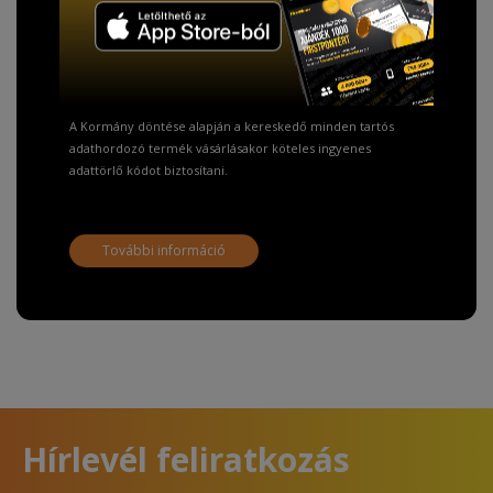
TISZTELT VÁSÁRLÓNK!
Fizetésnél kérje az ingyenes adattörlő kódot
adatainak biztonsága érdekében!
A Kormány döntése alapján a kereskedő minden tartós
adathordozó termék vásárlásakor köteles ingyenes
adattörlő kódot biztosítani.
További információ
Hírlevél feliratkozás