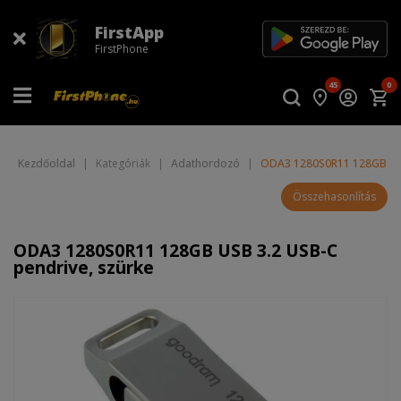
FirstApp
FirstPhone
45
0
Kezdőoldal
|
Kategóriák
|
Adathordozó
|
ODA3 1280S0R11 128GB USB
Összehasonlítás
ODA3 1280S0R11 128GB USB 3.2 USB-C
pendrive, szürke