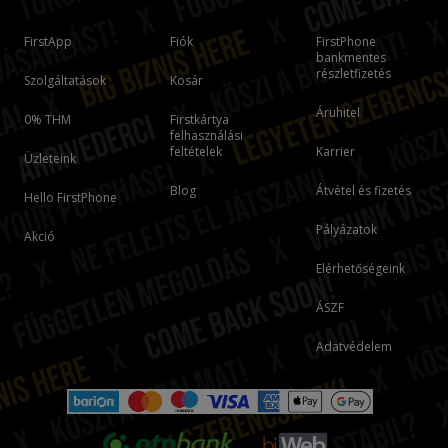
FirstApp
Fiók
FirstPhone
bankmentes
részletfizetés
Szolgáltatások
Kosár
Áruhitel
0% THM
Firstkártya
felhasználási
feltételek
Karrier
Üzleteink
Blog
Átvétel és fizetés
Hello FirstPhone
Pályázatok
Akció
Elérhetőségeink
ÁSZF
Adatvédelem