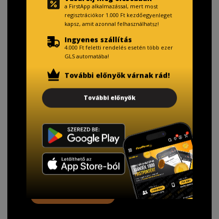
a FirstApp alkalmazással, mert most
regisztrációkor 1.000 Ft kezdőegyenleget
kapsz, amit azonnal felhasználhatsz!
Ingyenes szállítás
4.000 Ft feletti rendelés esetén több ezer
GLS automatába!
További előnyök várnak rád!
TISZTELT VÁSÁRLÓNK!
További előnyök
Fizetésnél kérje az ingyenes adattörlő kódot
adatainak biztonsága érdekében!
A Kormány döntése alapján a kereskedő minden tartós
adathordozó termék vásárlásakor köteles ingyenes
adattörlő kódot biztosítani.
További információ