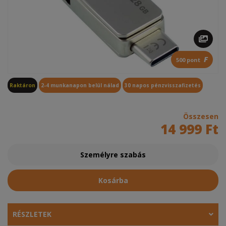
F
500 pont
Raktáron
2-4 munkanapon belül nálad
30 napos pénzvisszafizetés
Összesen
14 999 Ft
Személyre szabás
Kosárba
RÉSZLETEK