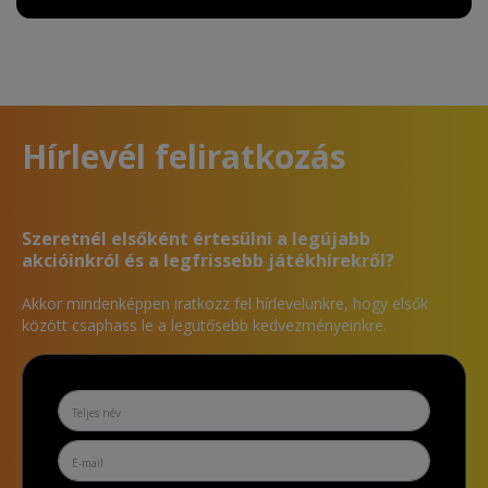
Hírlevél feliratkozás
Szeretnél elsőként értesülni a legújabb
akcióinkról és a legfrissebb játékhírekről?
Akkor mindenképpen iratkozz fel hírlevelünkre, hogy elsők
között csaphass le a legütősebb kedvezményeinkre.