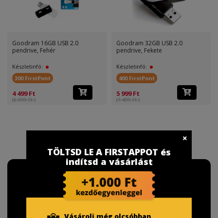
Goodram 16GB USB 2.0
Goodram 32GB USB 2.0
pendrive, Fehér
pendrive, Fekete
Készletinfó:
Készletinfó:
300 FirstPont
400 FirstPont
4 499 Ft
5 999 Ft
(5 999 Ft )
(7 499 Ft )
TÖLTSD LE A FIRSTAPPOT és
indítsd a vásárlást
Vásárolj még olcsóbban