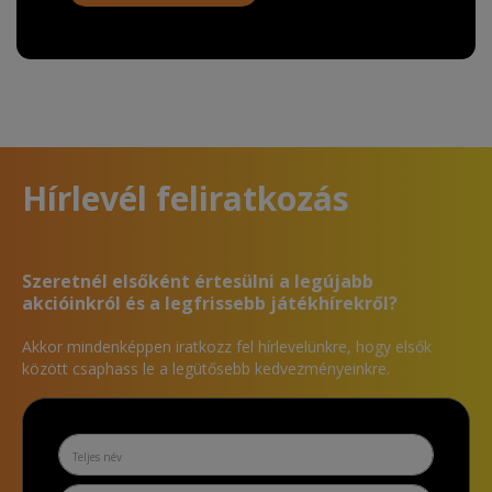
Hírlevél feliratkozás
Szeretnél elsőként értesülni a legújabb
akcióinkról és a legfrissebb játékhírekről?
Akkor mindenképpen iratkozz fel hírlevelünkre, hogy elsők
között csaphass le a legütősebb kedvezményeinkre.