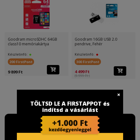
Goodram microSDHC 64GB
Goodram 16GB USB 2.0
class10 memóriakártya
pendrive, Fehér
Készletinfó:
Készletinfó:
200 FirstPont
300 FirstPont
4 499 Ft
9 899 Ft
(5 999 Ft )
TÖLTSD LE A FIRSTAPPOT és
indítsd a vásárlást