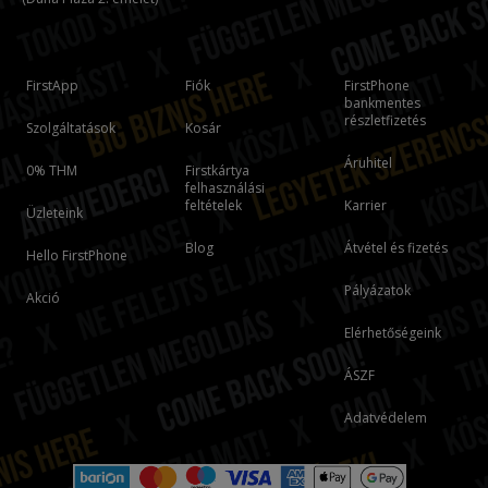
FirstApp
Fiók
FirstPhone
bankmentes
részletfizetés
Szolgáltatások
Kosár
Áruhitel
0% THM
Firstkártya
felhasználási
feltételek
Karrier
Üzleteink
Blog
Átvétel és fizetés
Hello FirstPhone
Pályázatok
Akció
Elérhetőségeink
ÁSZF
Adatvédelem