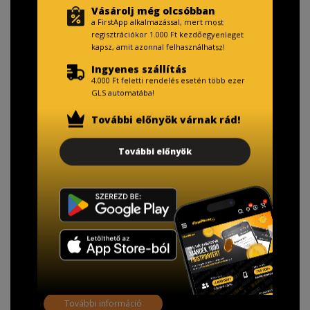
Vásárolj még olcsóbban
a FirstApp alkalmazással, mert most
regisztrációkor 1.000 Ft kezdőegyenleget
kapsz, amit azonnal felhasználhatsz!
Ingyenes szállítás
4.000 Ft feletti rendelés esetén több ezer
GLS automatába!
További előnyök várnak rád!
TISZTELT VÁSÁRLÓNK!
További előnyök
Fizetésnél kérje az ingyenes adattörlő kódot
adatainak biztonsága érdekében!
A Kormány döntése alapján a kereskedő minden tartós
adathordozó termék vásárlásakor köteles ingyenes
adattörlő kódot biztosítani.
További információ