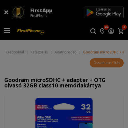
FirstApp
FirstPhone
45
0
Kezdőoldal
|
Kategóriák
|
Adathordozó
|
Goodram microSDHC + adap
Összehasonlítás
Goodram microSDHC + adapter + OTG
olvasó 32GB class10 memóriakártya