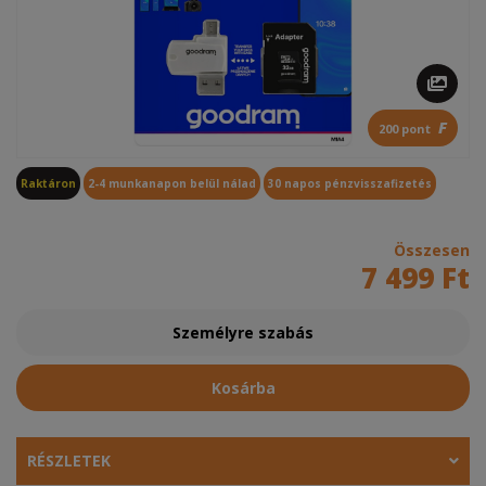
F
200 pont
Raktáron
2-4 munkanapon belül nálad
30 napos pénzvisszafizetés
Összesen
7 499 Ft
Személyre szabás
Kosárba
RÉSZLETEK