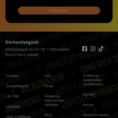
Feliratkozás
Elérhetőségünk
Elérhetőségünk Váci út 178. 1138 Budapest
(Duna Plaza 2. emelet)
FirstApp
Fiók
FirstPhone
bankmentes
részletfizetés
Szolgáltatások
Kosár
Áruhitel
0% THM
Firstkártya
felhasználási
feltételek
Karrier
Üzleteink
Blog
Átvétel és fizetés
Hello FirstPhone