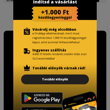
indítsd a vásárlást
Vásárolj még olcsóbban
a FirstApp alkalmazással, mert most
regisztrációkor 1.000 Ft kezdőegyenleget
kapsz, amit azonnal felhasználhatsz!
Ingyenes szállítás
4.000 Ft feletti rendelés esetén több ezer
GLS automatába!
További előnyök várnak rád!
További előnyök
TISZTELT VÁSÁRLÓNK!