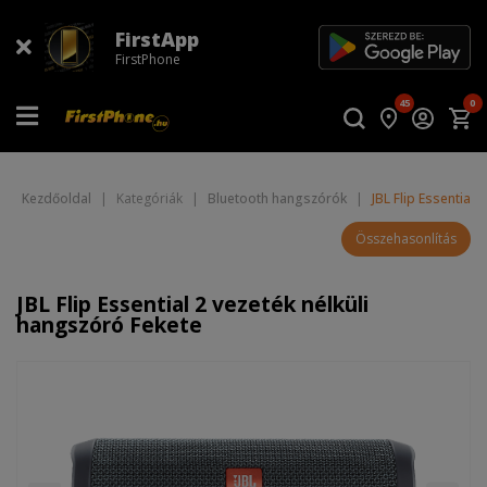
FirstApp
FirstPhone
45
0
Kezdőoldal
|
Kategóriák
|
Bluetooth hangszórók
|
JBL Flip Essential 
Összehasonlítás
JBL Flip Essential 2 vezeték nélküli
hangszóró Fekete