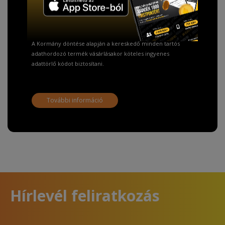
Fizetésnél kérje az ingyenes adattörlő kódot
adatainak biztonsága érdekében!
A Kormány döntése alapján a kereskedő minden tartós
adathordozó termék vásárlásakor köteles ingyenes
adattörlő kódot biztosítani.
További információ
Hírlevél feliratkozás