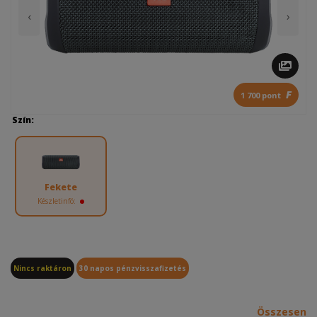
‹
›
F
1 700 pont
Szín:
Fekete
Készletinfó:
Nincs raktáron
30 napos pénzvisszafizetés
Összesen