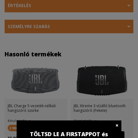
ÉRTÉKELÉS
SZEMÉLYRE SZABÁS
Hasonló termékek
JBL Charge 5 vezeték nélküli
JBL Xtreme 3 vízálló bluetooth
hangszóró szürke
hangszóró (Fekete)
Készletinfó:
Készletinfó:
2 900 FirstPont
5 800 FirstPont
TÖLTSD LE A FIRSTAPPOT és
55 890 Ft
84 999 Ft