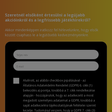
Szeretnél elsőként értesülni a legújabb
akcióinkról és a legfrissebb játékhírekről?
Akkor mindenképpen iratkozz fel hírlevelünkre, hogy elsők
között csaphass le a legütősebb kedvezményeinkre.
Alulírott, az alábbi checkbox pipálásával - az
Általános Adatvédelmi Rendelet (GDPR) 6. cikk (1)
bekezdés a) pontja, továbbá a 7. cikk rendelkezése
alapján - hozzájárulok, hogy az adatkezelő a most
megadott személyes adataimat a GDPR, továbbá a
saját adatkezelési tájékoztatójának feltételei szerint
kezelje. Tudomásul veszem, hogy a GDPR 7. cikk (3)