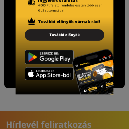
Ingyenes szállítás
4.000 Ft feletti rendelés esetén több ezer
TISZTELT VÁSÁRLÓNK!
GLS automatába!
Fizetésnél kérje az ingyenes adattörlő kódot
További előnyök várnak rád!
adatainak biztonsága érdekében!
További előnyök
A Kormány döntése alapján a kereskedő minden tartós
adathordozó termék vásárlásakor köteles ingyenes
adattörlő kódot biztosítani.
További információ
Hírlevél feliratkozás