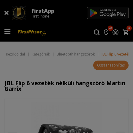
FirstApp
FirstPhone
45
0
Kezdőoldal
|
Kategóriák
|
Bluetooth hangszórók
|
JBL Flip 6 vezeték 
Összehasonlítás
JBL Flip 6 vezeték nélküli hangszóró Martin
Garrix