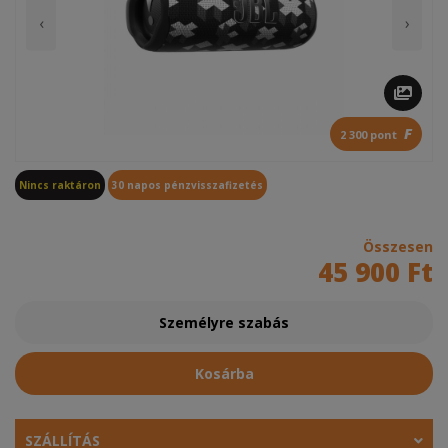
‹
›
F
2 300 pont
Nincs raktáron
30 napos pénzvisszafizetés
Összesen
45 900 Ft
Személyre szabás
Kosárba
SZÁLLÍTÁS