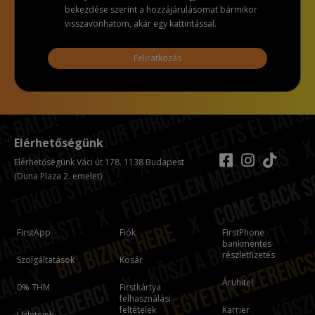
bekezdése szerint a hozzájárulásomat bármikor
visszavonhatom, akár egy kattintással.
Feliratkozás
Elérhetőségünk
Elérhetőségünk Váci út 178. 1138 Budapest
(Duna Plaza 2. emelet)
FirstApp
Fiók
FirstPhone
bankmentes
részletfizetés
Szolgáltatások
Kosár
Áruhitel
0% THM
Firstkártya
felhasználási
feltételek
Karrier
Üzleteink