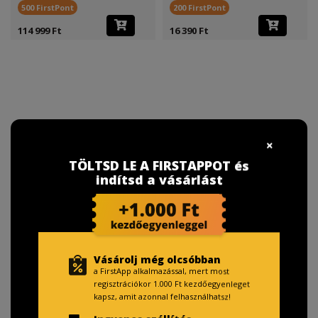
500 FirstPont
200 FirstPont
114 999 Ft
16 390 Ft
TÖLTSD LE A FIRSTAPPOT és
indítsd a vásárlást
Vásárolj még olcsóbban
a FirstApp alkalmazással, mert most
regisztrációkor 1.000 Ft kezdőegyenleget
kapsz, amit azonnal felhasználhatsz!