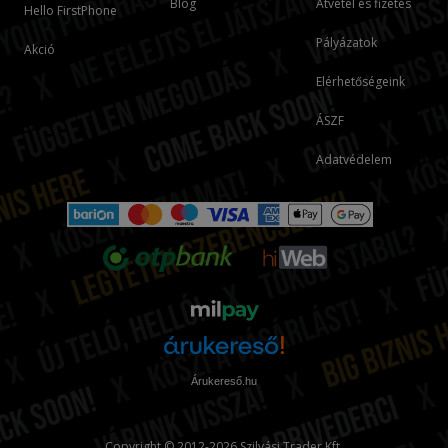
Blog
Átvétel és fizetés
Hello FirstPhone
Pályázatok
Akció
Elérhetőségeink
ÁSZF
Adatvédelem
Árukereső.hu
Copyright © 2012-2026 Szilvási Trader Kft.