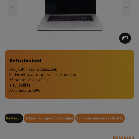
‹
›
Refurbished
Felújított, használt készülék
Kedvezőbb ár az új készülékekhez képest
65 pontos átvizsgálás
1 év jótállás
Akkumulátor 89%
Raktáron
2-4 munkanapon belül nálad
30 napos pénzvisszafizetés
Összesen