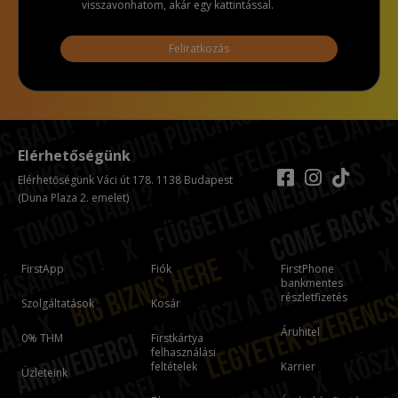
visszavonhatom, akár egy kattintással.
Feliratkozás
Elérhetőségünk
Elérhetőségünk Váci út 178. 1138 Budapest
(Duna Plaza 2. emelet)
FirstApp
Fiók
FirstPhone
bankmentes
részletfizetés
Szolgáltatások
Kosár
Áruhitel
0% THM
Firstkártya
felhasználási
feltételek
Karrier
Üzleteink