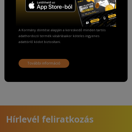
Fizetésnél kérje az ingyenes adattörlő kódot
adatainak biztonsága érdekében!
A Kormány döntése alapján a kereskedő minden tartós
adathordozó termék vásárlásakor köteles ingyenes
adattörlő kódot biztosítani.
További információ
Hírlevél feliratkozás