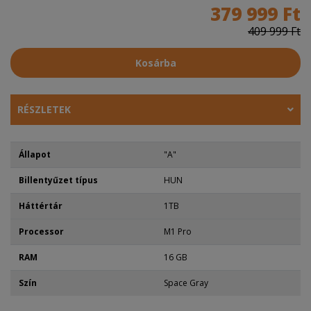
379 999 Ft
409 999 Ft
Kosárba
RÉSZLETEK
Állapot
"A"
Billentyűzet típus
HUN
Háttértár
1TB
Processor
M1 Pro
RAM
16 GB
Szín
Space Gray