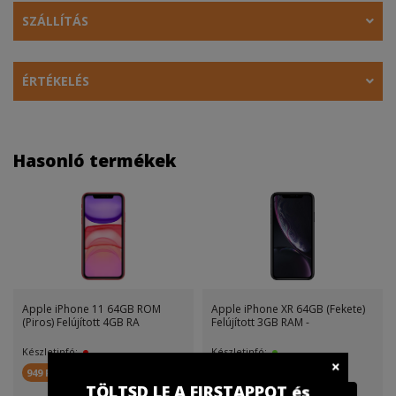
SZÁLLÍTÁS
ÉRTÉKELÉS
Hasonló termékek
Apple iPhone 11 64GB ROM
Apple iPhone XR 64GB (Fekete)
(Piros) Felújított 4GB RA
Felújított 3GB RAM -
Készletinfó:
Készletinfó:
949 FirstPont
1 049 FirstPont
TÖLTSD LE A FIRSTAPPOT és