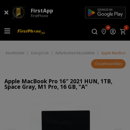
FirstApp
FirstPhone
45
0
Kezdőoldal
|
Kategóriák
|
Refurbished készülékek
|
Apple MacBook Pr
Összehasonlítás
Apple MacBook Pro 16″ 2021 HUN, 1TB,
Space Gray, M1 Pro, 16 GB, "A"