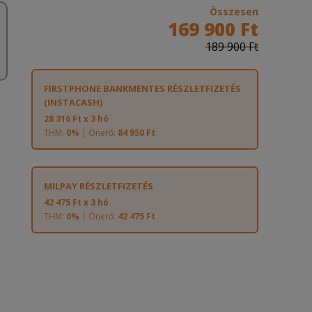
Összesen
169 900 Ft
189 900 Ft
FIRSTPHONE BANKMENTES RÉSZLETFIZETÉS
(INSTACASH)
28 316 Ft x 3 hó
THM:
0%
| Önerő:
84 950 Ft
MILPAY RÉSZLETFIZETÉS
42 475 Ft x 3 hó
THM:
0%
| Önerő:
42 475 Ft