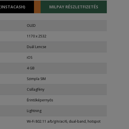
(INSTACASH)
MILPAY RÉSZLETFIZETÉS
OLED
1170 x 2532
Duál Lencse
iOS
4 GB
Szimpla SIM
Csillagfény
Érintőképernyős
Lightning
Wi-Fi 802.11 a/b/g/n/ac/6, dual-band, hotspot