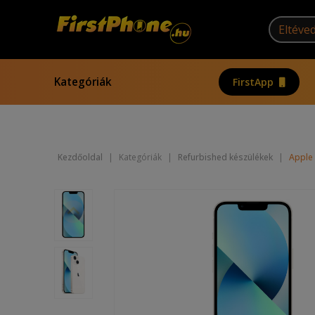
Kategóriák
FirstApp
Kezdőoldal
|
Kategóriák
|
Refurbished készülékek
|
Apple 