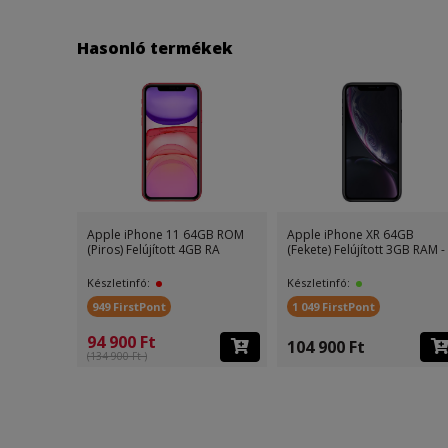
Hasonló termékek
Apple iPhone 11 64GB ROM
Apple iPhone XR 64GB
(Piros) Felújított 4GB RA
(Fekete) Felújított 3GB RAM -
Készletinfó:
Készletinfó:
949 FirstPont
1 049 FirstPont
94 900 Ft
104 900 Ft
(134 900 Ft )