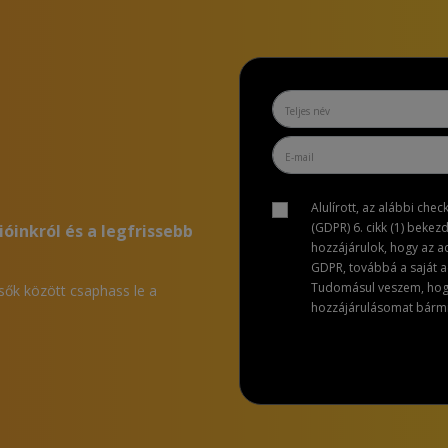
Alulírott, az alábbi che
(GDPR) 6. cikk (1) bekez
ióinkról és a legfrissebb
hozzájárulok, hogy az 
GDPR, továbbá a saját ad
Tudomásul veszem, hogy 
lsők között csaphass le a
hozzájárulásomat bármik