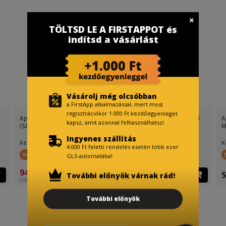
TÖLTSD LE A FIRSTAPPOT és
indítsd a vásárlást
Vásárolj még olcsóbban
a FirstApp alkalmazással, mert most
regisztrációkor 1.000 Ft kezdőegyenleget
Apple iPhone 11 64GB ROM
Apple iPhone 11 64GB ROM
A
kapsz, amit azonnal felhasználhatsz!
(Sárga) Felújított 4GB RA
(Lila) Felújított 4GB RAM
M
Ingyenes szállítás
Készletinfó:
Készletinfó:
K
4.000 Ft feletti rendelés esetén több ezer
949 FirstPont
949 FirstPont
GLS automatába!
94 900 Ft
94 900 Ft
5
További előnyök várnak rád!
(134 900 Ft )
(134 900 Ft )
További előnyök