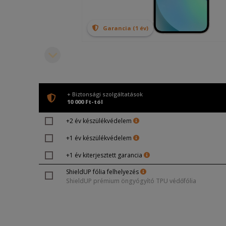
Garancia (1 év)
+ Biztonsági szolgáltatások
10 000 Ft-tól
+2 év készülékvédelem
+1 év készülékvédelem
+1 év kiterjesztett garancia
ShieldUP fólia felhelyezés
ShieldUP prémium öngyógyító TPU védőfólia