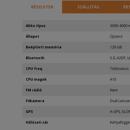
RÉSZLETEK
SZÁLLÍTÁS
ÉR
Akku típus
3000-4000 
Állapot
Újszerű
Beépített memória
128 GB
Bluetooth
5.0, A2DP, L
CPU freq.
Többsávos
CPU magok
A15
FM rádió
Nem
Főkamera
Duál Lencse
GPS
A-GPS, GLON
Hálózati zár
Kártyafügge