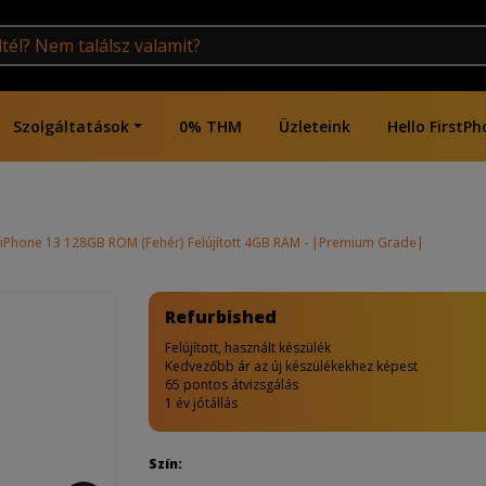
Szolgáltatások
0% THM
Üzleteink
Hello FirstPh
iPhone 13 128GB ROM (Fehér) Felújított 4GB RAM - |Premium Grade|
Refurbished
Felújított, használt készülék
Kedvezőbb ár az új készülékekhez képest
65 pontos átvizsgálás
1 év jótállás
Szín: