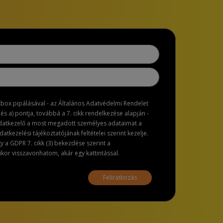
ckbox pipálásával - az Általános Adatvédelmi Rendelet
dés a) pontja, továbbá a 7. cikk rendelkezése alapján -
adatkezelő a most megadott személyes adataimat a
atkezelési tájékoztatójának feltételei szerint kezelje.
a GDPR 7. cikk (3) bekezdése szerint a
or visszavonhatom, akár egy kattintással.
Feliratkozás