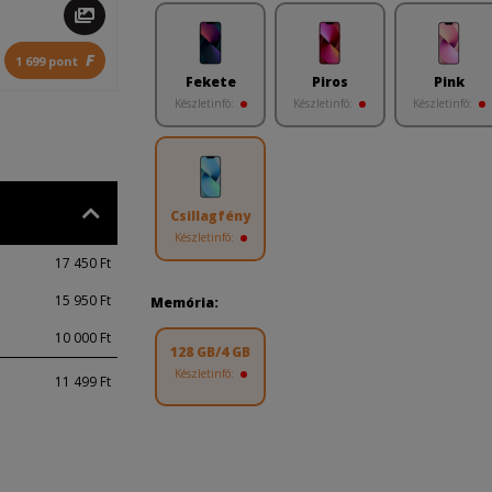
F
1 699 pont
Fekete
Piros
Pink
Készletinfó:
Készletinfó:
Készletinfó:
Csillagfény
Készletinfó:
17 450 Ft
15 950 Ft
Memória:
10 000 Ft
128 GB/4 GB
Készletinfó:
11 499 Ft