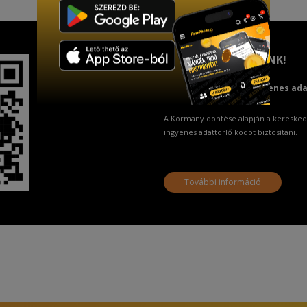
TISZTELT VÁSÁRLÓNK!
Fizetésnél kérje az ingyenes ad
A Kormány döntése alapján a keresked
ingyenes adattörlő kódot biztosítani.
További információ