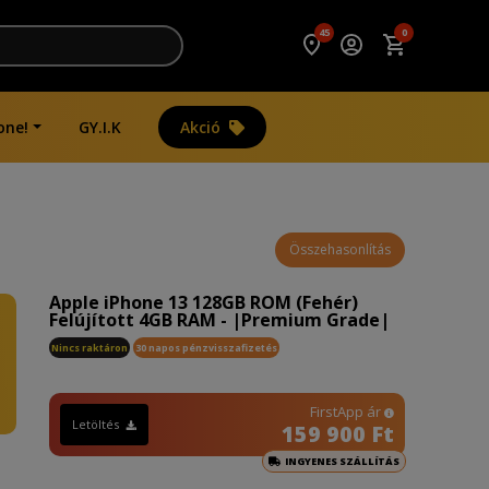
45
0
one!
GY.I.K
Akció
Összehasonlítás
Apple iPhone 13 128GB ROM (Fehér)
Felújított 4GB RAM - |Premium Grade|
Nincs raktáron
30 napos pénzvisszafizetés
FirstApp ár
Letöltés
159 900 Ft
INGYENES SZÁLLÍTÁS