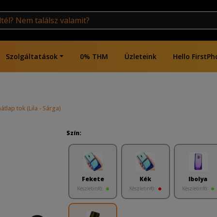
Szolgáltatások
0% THM
Üzleteink
Hello FirstPh
lap tok (Lila - Sárga)
Szín:
Fekete
Kék
Ibolya
Készletinfó:
Készletinfó:
Készletinfó: