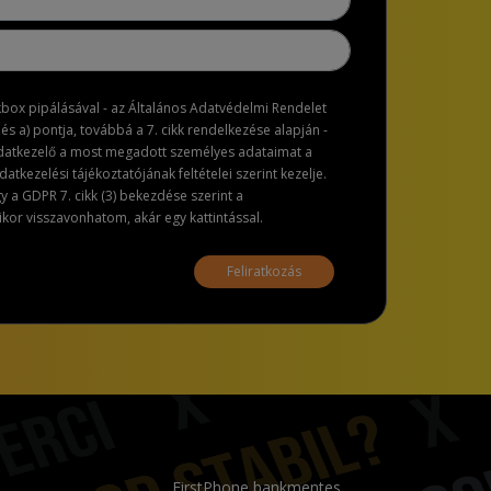
ckbox pipálásával - az Általános Adatvédelmi Rendelet
dés a) pontja, továbbá a 7. cikk rendelkezése alapján -
adatkezelő a most megadott személyes adataimat a
atkezelési tájékoztatójának feltételei szerint kezelje.
a GDPR 7. cikk (3) bekezdése szerint a
or visszavonhatom, akár egy kattintással.
Feliratkozás
FirstPhone bankmentes