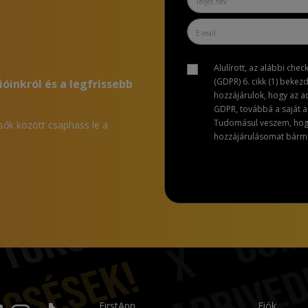
Alulírott, az alábbi che
(GDPR) 6. cikk (1) bekez
ióinkról és a legfrissebb
hozzájárulok, hogy az 
GDPR, továbbá a saját ad
Tudomásul veszem, hogy 
lsők között csaphass le a
hozzájárulásomat bármik
FirstApp
Fiók