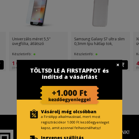
Univerzális méret 5,5"
Samsung Galaxy S7 ultra slim
X
üvegfólia, átlátszó
0,3mm tpu hátlap tok,
ü
Készletinfó:
Készletinfó:
K
1 099 Ft
499 Ft
4
(3 499 Ft )
(499 Ft )
(9
TÖLTSD LE A FIRSTAPPOT és
indítsd a vásárlást
Vásárolj még olcsóbban
a FirstApp alkalmazással, mert most
regisztrációkor 1.000 Ft kezdőegyenleget
kapsz, amit azonnal felhasználhatsz!
TISZTELT VÁSÁRLÓNK!
Ingyenes szállítás