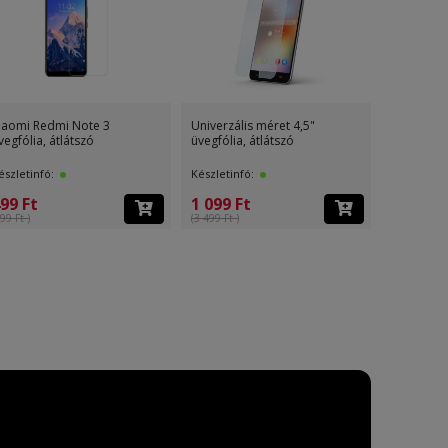
iaomi Redmi Note 3
Univerzális méret 4,5"
Univerzáli
vegfólia, átlátszó
üvegfólia, átlátszó
üvegfólia,
észletinfó:
Készletinfó:
Készletinf
99 Ft
1 099 Ft
1 099 F
99 Ft )
(3 499 Ft )
(3 499 Ft )