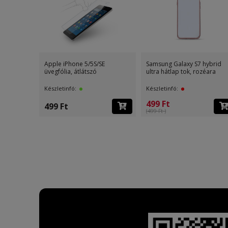
Apple iPhone 5/5S/SE
Samsung Galaxy S7 hybrid
üvegfólia, átlátszó
ultra hátlap tok, rozéara
Készletinfó:
Készletinfó:
499 Ft
499 Ft
(499 Ft )