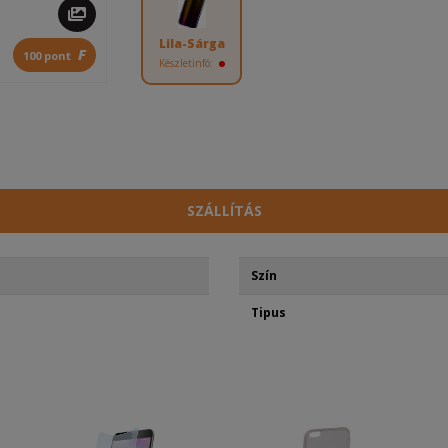
Lila-Sárga
F
100 pont
Készletinfó:
SZÁLLÍTÁS
Szín
Tipus