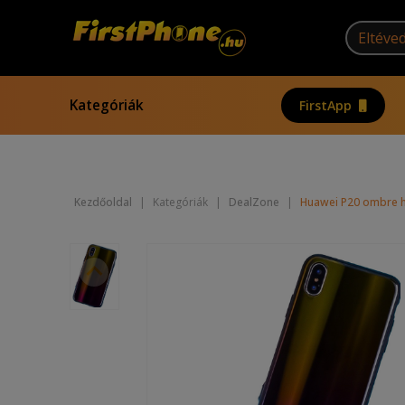
Kategóriák
FirstApp
Kezdőoldal
|
Kategóriák
|
DealZone
|
Huawei P20 ombre hát