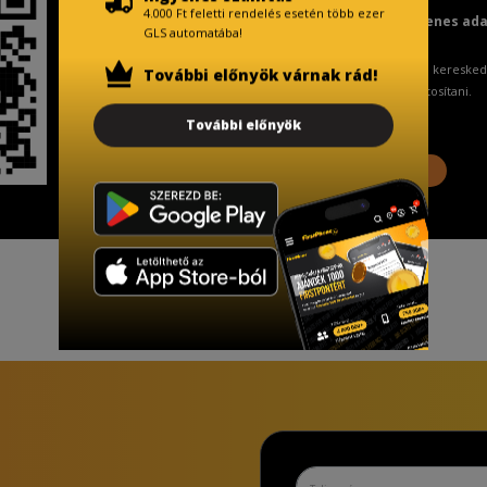
4.000 Ft feletti rendelés esetén több ezer
Fizetésnél kérje az ingyenes ad
GLS automatába!
A Kormány döntése alapján a keresked
További előnyök várnak rád!
ingyenes adattörlő kódot biztosítani.
További előnyök
További információ