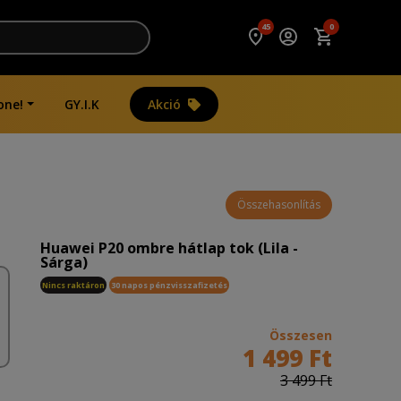
45
0
one!
GY.I.K
Akció
Összehasonlítás
Huawei P20 ombre hátlap tok (Lila -
Sárga)
Nincs raktáron
30 napos pénzvisszafizetés
Összesen
1 499 Ft
3 499 Ft