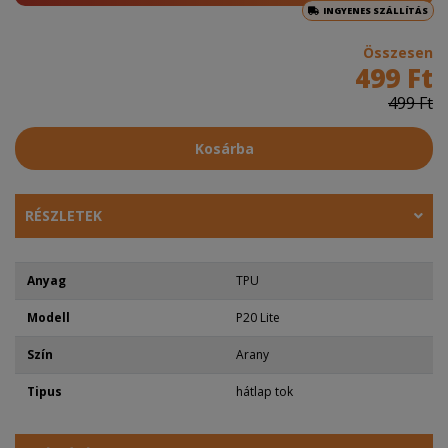
INGYENES SZÁLLÍTÁS
Összesen
499 Ft
499 Ft
Kosárba
RÉSZLETEK
Anyag
TPU
Modell
P20 Lite
Szín
Arany
Tipus
hátlap tok