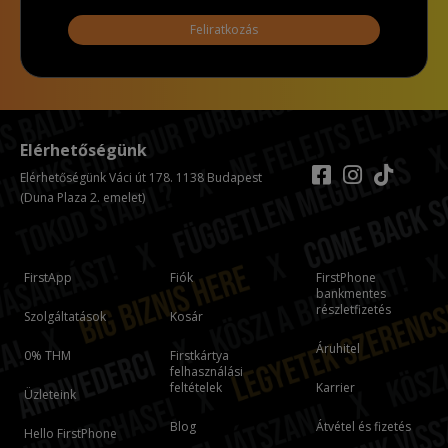
Feliratkozás
Elérhetőségünk
Elérhetőségünk Váci út 178. 1138 Budapest
(Duna Plaza 2. emelet)
FirstApp
Fiók
FirstPhone
bankmentes
részletfizetés
Szolgáltatások
Kosár
Áruhitel
0% THM
Firstkártya
felhasználási
feltételek
Karrier
Üzleteink
Blog
Átvétel és fizetés
Hello FirstPhone