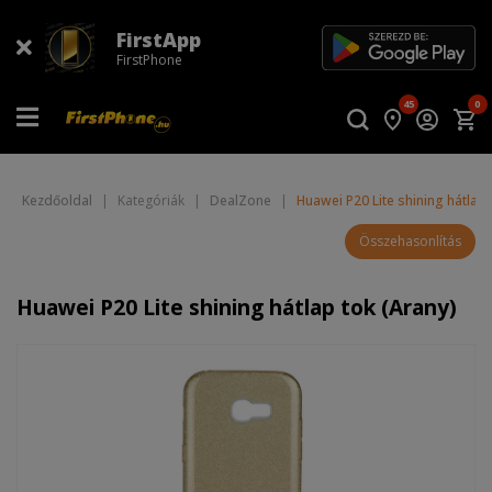
FirstApp
FirstPhone
45
0
Kezdőoldal
|
Kategóriák
|
DealZone
|
Huawei P20 Lite shining hátlap 
Összehasonlítás
Huawei P20 Lite shining hátlap tok (Arany)