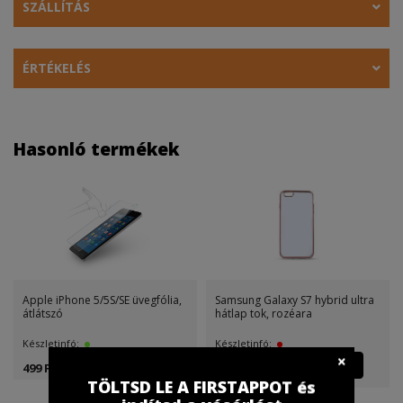
SZÁLLÍTÁS
ÉRTÉKELÉS
Hasonló termékek
Apple iPhone 5/5S/SE üvegfólia,
Samsung Galaxy S7 hybrid ultra
átlátszó
hátlap tok, rozéara
Készletinfó:
Készletinfó:
499 Ft
499 Ft
(499 Ft )
TÖLTSD LE A FIRSTAPPOT és