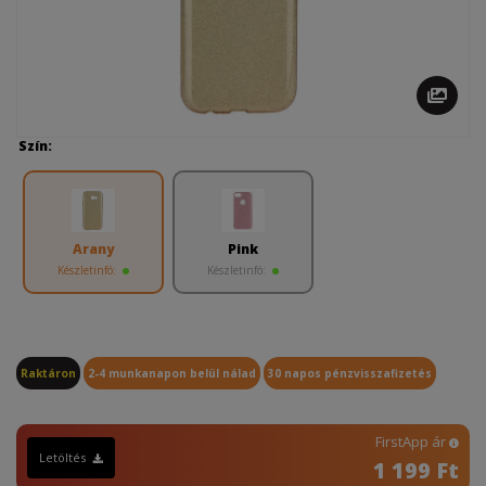
Szín:
Arany
Pink
Készletinfó:
Készletinfó:
Raktáron
2-4 munkanapon belül nálad
30 napos pénzvisszafizetés
FirstApp ár
Letöltés
1 199 Ft