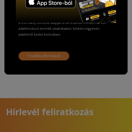
Fizetésnél kérje az ingyenes adattörlő kódot
adatainak biztonsága érdekében!
A Kormány döntése alapján a kereskedő minden tartós
adathordozó termék vásárlásakor köteles ingyenes
adattörlő kódot biztosítani.
További információ
Hírlevél feliratkozás