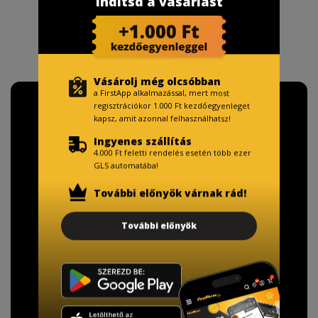
indítsd a vásárlást
Vásárolj még olcsóbban
a FirstApp alkalmazással, mert most
regisztrációkor 1.000 Ft kezdőegyenleget
kapsz, amit azonnal felhasználhatsz!
Ingyenes szállítás
4.000 Ft feletti rendelés esetén több ezer
GLS automatába!
További előnyök várnak rád!
További előnyök
TISZTELT VÁSÁRLÓNK!