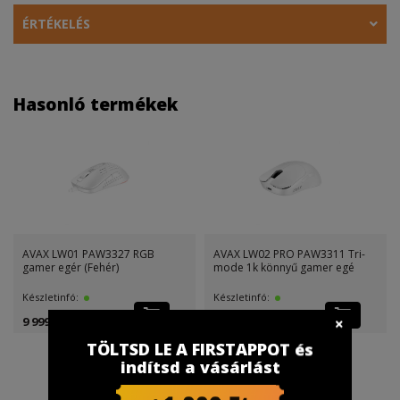
ÉRTÉKELÉS
Hasonló termékek
AVAX LW01 PAW3327 RGB
AVAX LW02 PRO PAW3311 Tri-
gamer egér (Fehér)
mode 1k könnyű gamer egé
Készletinfó:
Készletinfó:
9 999 Ft
14 999 Ft
TÖLTSD LE A FIRSTAPPOT és
indítsd a vásárlást