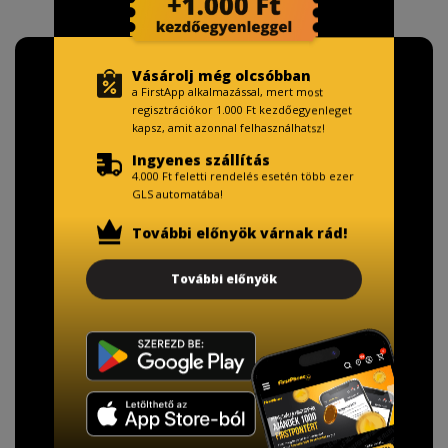
Vásárolj még olcsóbban
a FirstApp alkalmazással, mert most
regisztrációkor 1.000 Ft kezdőegyenleget
kapsz, amit azonnal felhasználhatsz!
Ingyenes szállítás
4.000 Ft feletti rendelés esetén több ezer
GLS automatába!
További előnyök várnak rád!
További előnyök
TISZTELT VÁSÁRLÓNK!
Fizetésnél kérje az ingyenes adattörlő kódot
adatainak biztonsága érdekében!
A Kormány döntése alapján a kereskedő minden tartós