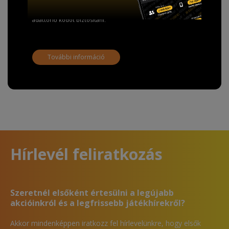
adathordozó termék vásárlásakor köteles ingyenes
adattörlő kódot biztosítani.
További információ
Hírlevél feliratkozás
Szeretnél elsőként értesülni a legújabb
akcióinkról és a legfrissebb játékhírekről?
Akkor mindenképpen iratkozz fel hírlevelünkre, hogy elsők