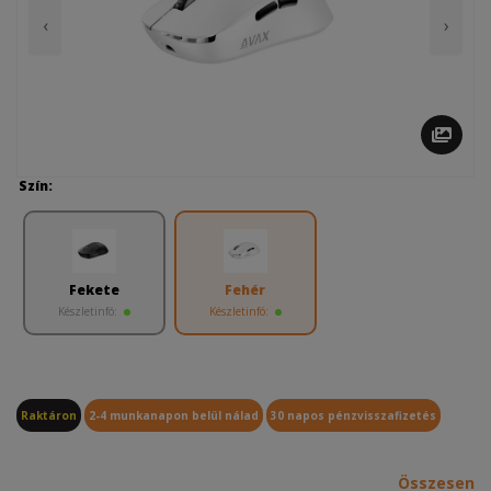
‹
›
Szín:
Fekete
Fehér
Készletinfó:
Készletinfó:
Raktáron
2-4 munkanapon belül nálad
30 napos pénzvisszafizetés
Összesen