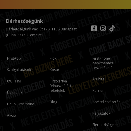
Elérhetőségünk
Elérhetőségünk Váci út 178. 1138 Budapest
(Duna Plaza 2. emelet)
FirstApp
Fiók
FirstPhone
bankmentes
részletfizetés
Szolgáltatások
Kosár
Áruhitel
0% THM
Firstkártya
felhasználási
feltételek
Karrier
Üzleteink
Blog
Átvétel és fizetés
Hello FirstPhone
Pályázatok
Akció
Elérhetőségeink