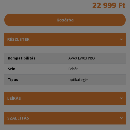
22 999 Ft
Kosárba
RÉSZLETEK
Kompatibilitás
AVAX LW03 PRO
Szín
Fehér
Tipus
optikai egér
LEÍRÁS
SZÁLLÍTÁS