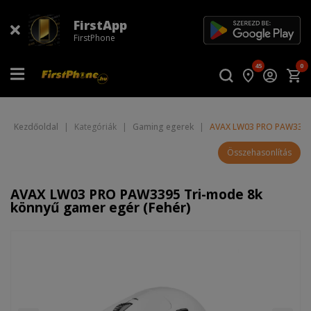
FirstApp
FirstPhone
45
0
Kezdőoldal
|
Kategóriák
|
Gaming egerek
|
AVAX LW03 PRO PAW3395 
Összehasonlítás
AVAX LW03 PRO PAW3395 Tri-mode 8k
könnyű gamer egér (Fehér)