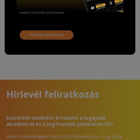
adathordozó termék vásárlásakor köteles ingyenes
adattörlő kódot biztosítani.
További információ
Hírlevél feliratkozás
Szeretnél elsőként értesülni a legújabb
akcióinkról és a legfrissebb játékhírekről?
Akkor mindenképpen iratkozz fel hírlevelünkre, hogy elsők