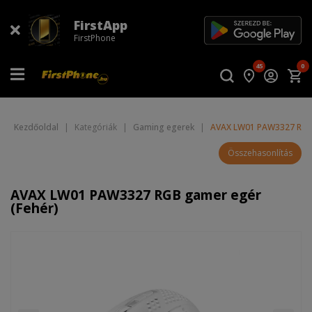
FirstApp
FirstPhone
45
0
Kezdőoldal
|
Kategóriák
|
Gaming egerek
|
AVAX LW01 PAW3327 RGB 
Összehasonlítás
AVAX LW01 PAW3327 RGB gamer egér
(Fehér)