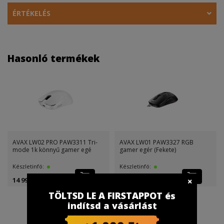
ÉRTÉKELÉS
Hasonló termékek
AVAX LW02 PRO PAW3311 Tri-
AVAX LW01 PAW3327 RGB
mode 1k könnyű gamer egé
gamer egér (Fekete)
Készletinfó:
Készletinfó:
14 999 Ft
9 999 Ft
TÖLTSD LE A FIRSTAPPOT és
indítsd a vásárlást