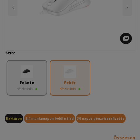
‹
›
Szín:
Fekete
Fehér
Készletinfó:
Készletinfó:
Raktáron
2-4 munkanapon belül nálad
30 napos pénzvisszafizetés
Összesen