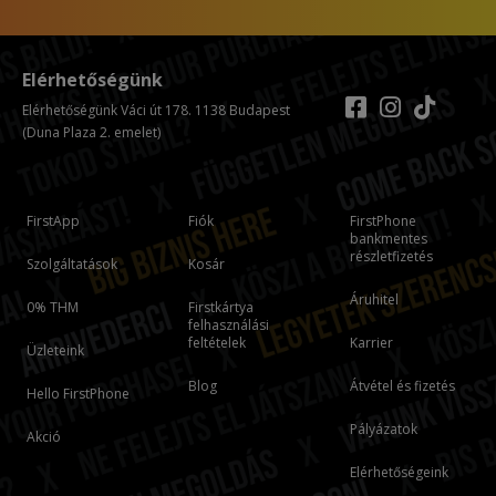
Elérhetőségünk
Elérhetőségünk Váci út 178. 1138 Budapest
(Duna Plaza 2. emelet)
FirstApp
Fiók
FirstPhone
bankmentes
részletfizetés
Szolgáltatások
Kosár
Áruhitel
0% THM
Firstkártya
felhasználási
feltételek
Karrier
Üzleteink
Blog
Átvétel és fizetés
Hello FirstPhone
Pályázatok
Akció
Elérhetőségeink