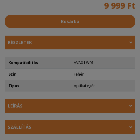
9 999 Ft
Kosárba
RÉSZLETEK
Kompatibilitás
AVAX LW01
Szín
Fehér
Tipus
optikai egér
LEÍRÁS
SZÁLLÍTÁS