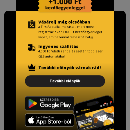
Vásárolj még olcsóbban
a FirstApp alkalmazással, mert most
regisztrációkor 1.000 Ft kezdőegyenleget
kapsz, amit azonnal felhasználhatsz!
Ingyenes szállítás
4.000 Ft feletti rendelés esetén több ezer
GLS automatába!
További előnyök várnak rád!
További előnyök
TISZTELT VÁSÁRLÓNK!
Fizetésnél kérje az ingyenes adattörlő kódot
adatainak biztonsága érdekében!
A Kormány döntése alapján a kereskedő minden tartós