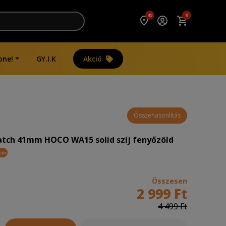
45
0
one!
GY.I.K
Akció
Összehasonlítás
tch 41mm HOCO WA15 solid szíj fenyőzöld
tés
Összesen
2 999 Ft
4 499 Ft