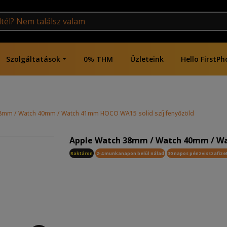
Szolgáltatások
0% THM
Üzleteink
Hello FirstPh
8mm / Watch 40mm / Watch 41mm HOCO WA15 solid szíj fenyőzöld
Apple Watch 38mm / Watch 40mm / Wa
Raktáron
2-4 munkanapon belül nálad
30 napos pénzvisszafize