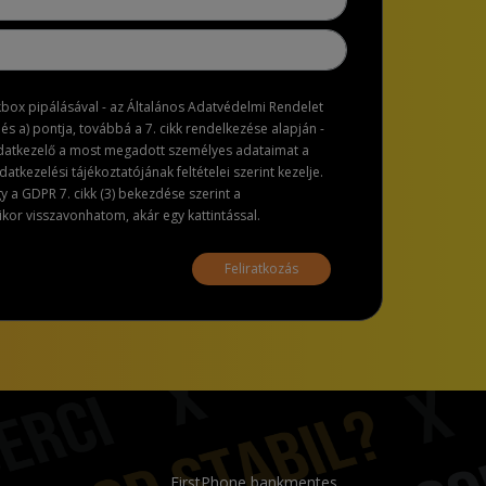
ckbox pipálásával - az Általános Adatvédelmi Rendelet
dés a) pontja, továbbá a 7. cikk rendelkezése alapján -
adatkezelő a most megadott személyes adataimat a
atkezelési tájékoztatójának feltételei szerint kezelje.
a GDPR 7. cikk (3) bekezdése szerint a
or visszavonhatom, akár egy kattintással.
Feliratkozás
FirstPhone bankmentes