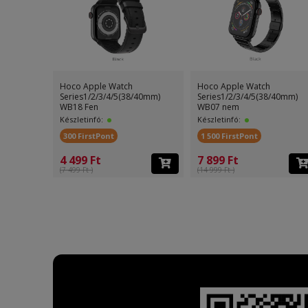
Hoco Apple Watch
Hoco Apple Watch
Series1/2/3/4/5(38/40mm)
Series1/2/3/4/5(38/40mm)
WB18 Fen
WB07 nem
Készletinfó:
Készletinfó:
300 FirstPont
1 500 FirstPont
4 499 Ft
7 899 Ft
(7 499 Ft )
(14 999 Ft )