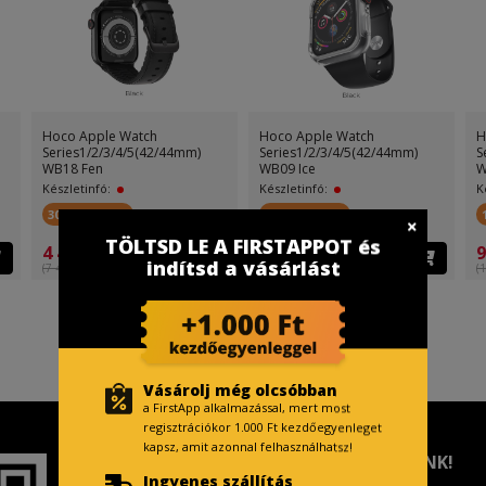
Hoco Apple Watch
Hoco Apple Watch
H
Series1/2/3/4/5(42/44mm)
Series1/2/3/4/5(42/44mm)
S
WB18 Fen
WB09 Ice
W
Készletinfó:
Készletinfó:
K
300 FirstPont
200 FirstPont
TÖLTSD LE A FIRSTAPPOT és
4 499 Ft
3 499 Ft
9
indítsd a vásárlást
(7 499 Ft )
(5 499 Ft )
(1
Vásárolj még olcsóbban
a FirstApp alkalmazással, mert most
regisztrációkor 1.000 Ft kezdőegyenleget
kapsz, amit azonnal felhasználhatsz!
TISZTELT VÁSÁRLÓNK!
Ingyenes szállítás