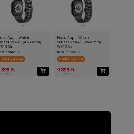
oco Apple Watch
Hoco Apple Watch
Hoco App
eries1/2/3/4/5(42/44mm)
Series1/2/3/4/5(38/40mm)
Series1/2
B13 Str
WB13 Str
WB09 Ice
észletinfó:
Készletinfó:
Készletinf
1 900 FirstPont
1 900 FirstPont
200 First
 899 Ft
9 899 Ft
3 499 F
8 999 Ft )
(18 999 Ft )
(5 499 Ft )