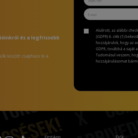
Alulírott, az alábbi che
(GDPR) 6. cikk (1) bekez
ióinkról és a legfrissebb
hozzájárulok, hogy az 
GDPR, továbbá a saját ad
Tudomásul veszem, hogy 
lsők között csaphass le a
hozzájárulásomat bármik
FirstApp
Fiók