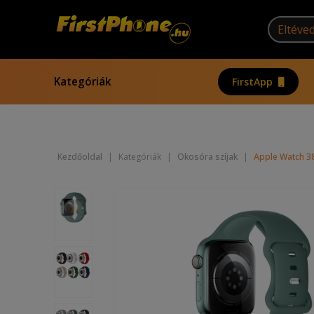
Kategóriák
FirstApp
Kezdőoldal
|
Kategóriák
|
Okosóra szíjak
|
Apple Watch 3