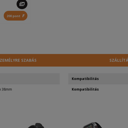
F
200 pont
ZEMÉLYRE SZABÁS
SZÁLLÍT
Kompatibilitás
ch 38mm
Kompatibilitás