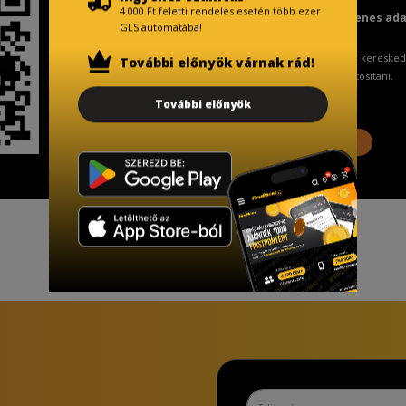
4.000 Ft feletti rendelés esetén több ezer
Fizetésnél kérje az ingyenes ad
GLS automatába!
A Kormány döntése alapján a keresked
További előnyök várnak rád!
ingyenes adattörlő kódot biztosítani.
További előnyök
További információ