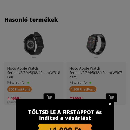
Hasonló termékek
Hoco Apple Watch
Hoco Apple Watch
Series1/2/3/4/5(38/40mm) WB18
Series1/2/3/4/5(38/40mm) WB07
Fen
nem
Készletinfó:
Készletinfó:
300 FirstPont
1 500 FirstPont
4 499 Ft
7 899 Ft
(7 499 Ft )
(14 999 Ft )
TÖLTSD LE A FIRSTAPPOT és
indítsd a vásárlást