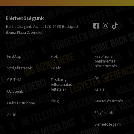
Elérhetőségünk
Elérhetőségünk Váci út 178. 1138 Budapest
(Duna Plaza 2. emelet)
FirstApp
Fiók
FirstPhone
bankmentes
részletfizetés
Szolgáltatások
Kosár
Áruhitel
0% THM
Firstkártya
felhasználási
feltételek
Karrier
Üzleteink
Blog
Átvétel és fizetés
Hello FirstPhone
Pályázatok
Akció
Elérhetőségeink