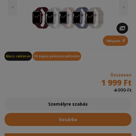
‹
›
F
100 pont
Nincs raktáron
30 napos pénzvisszafizetés
Összesen
1 999 Ft
4 999 Ft
Személyre szabás
Kosárba