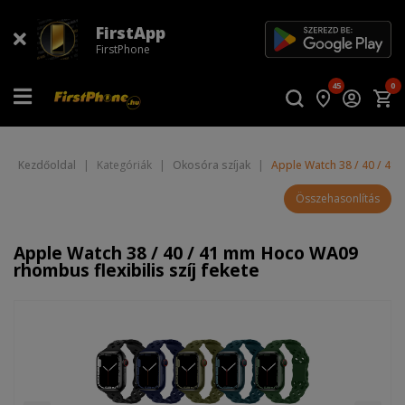
FirstApp
FirstPhone
45
0
Kezdőoldal
|
Kategóriák
|
Okosóra szíjak
|
Apple Watch 38 / 40 / 41 
Összehasonlítás
Apple Watch 38 / 40 / 41 mm Hoco WA09
rhombus flexibilis szíj fekete