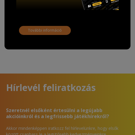
adathordozó termék vásárlásakor köteles ingyenes
adattörlő kódot biztosítani.
További információ
Hírlevél feliratkozás
Szeretnél elsőként értesülni a legújabb
akcióinkról és a legfrissebb játékhírekről?
Akkor mindenképpen iratkozz fel hírlevelünkre, hogy elsők
között csaphass le a legütősebb kedvezményeinkre.