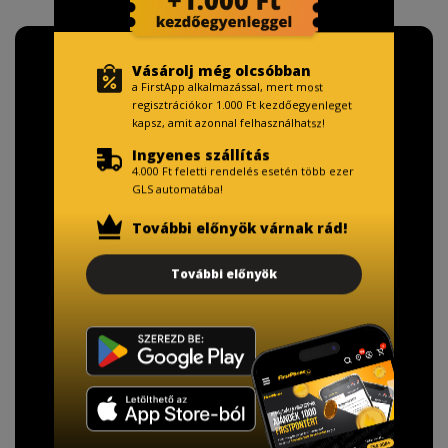
Vásárolj még olcsóbban
a FirstApp alkalmazással, mert most
regisztrációkor 1.000 Ft kezdőegyenleget
kapsz, amit azonnal felhasználhatsz!
Ingyenes szállítás
4.000 Ft feletti rendelés esetén több ezer
GLS automatába!
További előnyök várnak rád!
További előnyök
TISZTELT VÁSÁRLÓNK!
Fizetésnél kérje az ingyenes adattörlő kódot
adatainak biztonsága érdekében!
A Kormány döntése alapján a kereskedő minden tartós