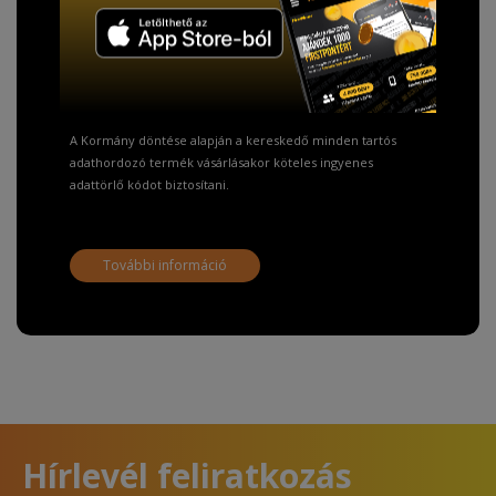
TISZTELT VÁSÁRLÓNK!
Fizetésnél kérje az ingyenes adattörlő kódot
adatainak biztonsága érdekében!
A Kormány döntése alapján a kereskedő minden tartós
adathordozó termék vásárlásakor köteles ingyenes
adattörlő kódot biztosítani.
További információ
Hírlevél feliratkozás