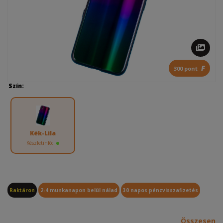
F
300 pont
Szín:
Kék-Lila
Készletinfó:
Raktáron
2-4 munkanapon belül nálad
30 napos pénzvisszafizetés
Összesen