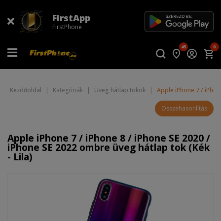
FirstApp
FirstPhone
45
0
Kezdőoldal
|
Kategóriák
|
Üveg hátlap tokok
|
Apple iPhone 7 / iPhon
Összehasonlítás
Apple iPhone 7 / iPhone 8 / iPhone SE 2020 /
iPhone SE 2022 ombre üveg hátlap tok (Kék
- Lila)