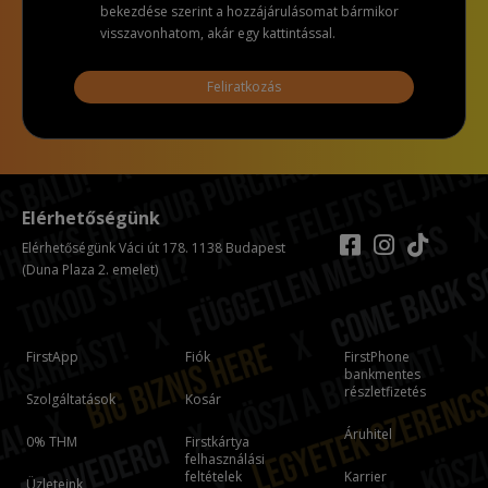
bekezdése szerint a hozzájárulásomat bármikor
visszavonhatom, akár egy kattintással.
Feliratkozás
Elérhetőségünk
Elérhetőségünk Váci út 178. 1138 Budapest
(Duna Plaza 2. emelet)
FirstApp
Fiók
FirstPhone
bankmentes
részletfizetés
Szolgáltatások
Kosár
Áruhitel
0% THM
Firstkártya
felhasználási
feltételek
Karrier
Üzleteink