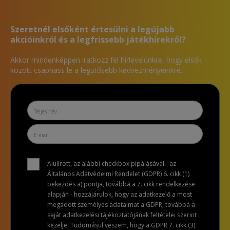
Szeretnél elsőként értesülni a legújabb
akcióinkról és a legfrissebb játékhírekről?
Akkor mindenképpen iratkozz fel hírlevelünkre, hogy elsők
között csaphass le a legütősebb kedvezményeinkre.
Alulírott, az alábbi checkbox pipálásával - az
Általános Adatvédelmi Rendelet (GDPR) 6. cikk (1)
bekezdés a) pontja, továbbá a 7. cikk rendelkezése
alapján - hozzájárulok, hogy az adatkezelő a most
megadott személyes adataimat a GDPR, továbbá a
saját adatkezelési tájékoztatójának feltételei szerint
kezelje. Tudomásul veszem, hogy a GDPR 7. cikk (3)