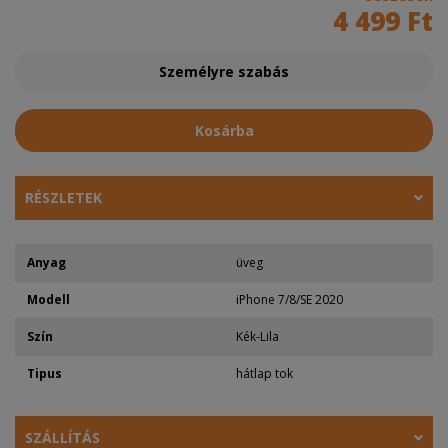
4 499 Ft
Személyre szabás
Kosárba
RÉSZLETEK
Anyag
üveg
Modell
iPhone 7/8/SE 2020
Szín
Kék-Lila
Tipus
hátlap tok
SZÁLLÍTÁS