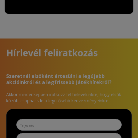
Hírlevél feliratkozás
Szeretnél elsőként értesülni a legújabb
akcióinkról és a legfrissebb játékhírekről?
Akkor mindenképpen iratkozz fel hírlevelünkre, hogy elsők
között csaphass le a legütősebb kedvezményeinkre.