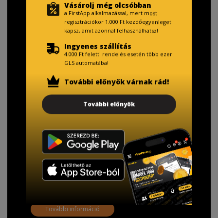
Vásárolj még olcsóbban
a FirstApp alkalmazással, mert most
regisztrációkor 1.000 Ft kezdőegyenleget
kapsz, amit azonnal felhasználhatsz!
Ingyenes szállítás
4.000 Ft feletti rendelés esetén több ezer
GLS automatába!
További előnyök várnak rád!
TISZTELT VÁSÁRLÓNK!
További előnyök
Fizetésnél kérje az ingyenes adattörlő kódot
adatainak biztonsága érdekében!
A Kormány döntése alapján a kereskedő minden tartós
adathordozó termék vásárlásakor köteles ingyenes
adattörlő kódot biztosítani.
További információ