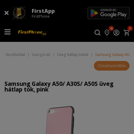
FirstApp
FirstPhone
45
0
Kezdőoldal
|
Kategóriák
|
Üveg hátlap tokok
|
Samsung Galaxy A50/ A
Összehasonlítás
Samsung Galaxy A50/ A30S/ A50S üveg
hátlap tok, pink