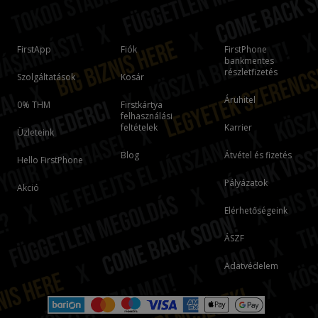
FirstApp
Fiók
FirstPhone
bankmentes
részletfizetés
Szolgáltatások
Kosár
Áruhitel
0% THM
Firstkártya
felhasználási
feltételek
Karrier
Üzleteink
Blog
Átvétel és fizetés
Hello FirstPhone
Pályázatok
Akció
Elérhetőségeink
ÁSZF
Adatvédelem