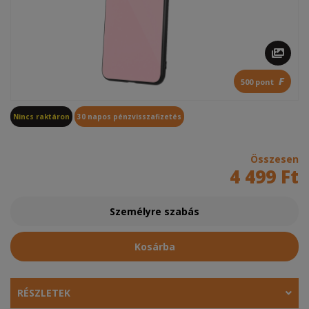
F
500 pont
Nincs raktáron
30 napos pénzvisszafizetés
Összesen
4 499 Ft
Személyre szabás
Kosárba
RÉSZLETEK