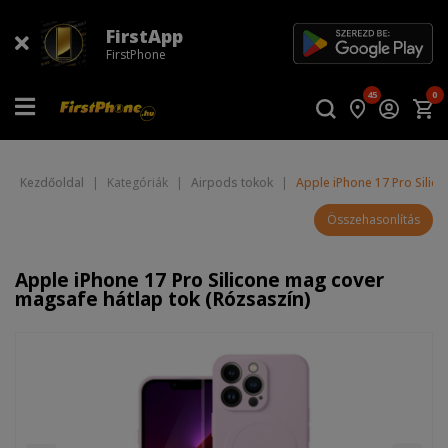
FirstApp
FirstPhone
45
0
Kezdőoldal
|
Kategóriák
|
Airpods tokok
|
Apple iPhone 17 Pro Silic
Összehasonlítás
Apple iPhone 17 Pro Silicone mag cover
magsafe hátlap tok (Rózsaszín)