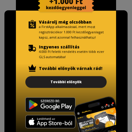
Vásárolj még olcsóbban
a FirstApp alkalmazással, mert most
regisztrációkor 1.000 Ft kezdőegyenleget
kapsz, amit azonnal felhasználhatsz!
Ingyenes szállítás
4.000 Ft feletti rendelés esetén több ezer
GLS automatába!
További előnyök várnak rád!
További előnyök
TISZTELT VÁSÁRLÓNK!
Fizetésnél kérje az ingyenes adattörlő kódot
adatainak biztonsága érdekében!
A Kormány döntése alapján a kereskedő minden tartós