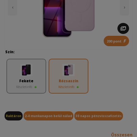
‹
›
F
200 pont
Szín:
Fekete
Rózsaszín
Készletinfó:
Készletinfó:
Raktáron
2-4 munkanapon belül nálad
30 napos pénzvisszafizetés
Összesen