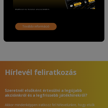
adathordozó termék vásárlásakor köteles ingyenes
adattörlő kódot biztosítani.
További információ
Hírlevél feliratkozás
Szeretnél elsőként értesülni a legújabb
akcióinkról és a legfrissebb játékhírekről?
Akkor mindenképpen iratkozz fel hírlevelünkre, hogy elsők