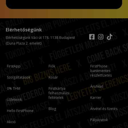
Elérhetőségünk
Elérhetőségünk Váci út 178. 1138 Budapest
(Duna Plaza 2. emelet)
FirstApp
Fiók
FirstPhone
bankmentes
részletfizetés
Szolgáltatások
Kosár
Áruhitel
0% THM
Firstkártya
felhasználási
feltételek
Karrier
Üzleteink
Blog
Átvétel és fizetés
Hello FirstPhone
Pályázatok
Akció