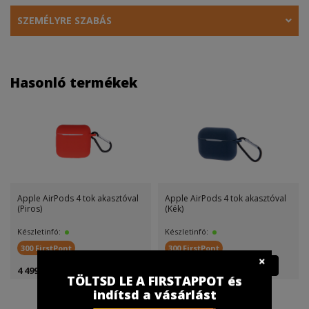
SZEMÉLYRE SZABÁS
Hasonló termékek
Apple AirPods 4 tok akasztóval
Apple AirPods 4 tok akasztóval
(Piros)
(Kék)
Készletinfó:
Készletinfó:
300 FirstPont
300 FirstPont
4 499 Ft
4 499 Ft
TÖLTSD LE A FIRSTAPPOT és
indítsd a vásárlást