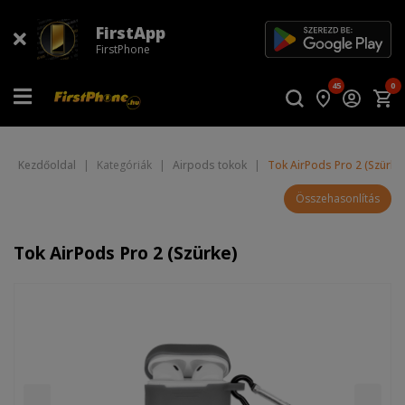
FirstApp
FirstPhone
45
0
Kezdőoldal
|
Kategóriák
|
Airpods tokok
|
Tok AirPods Pro 2 (Szürke
Összehasonlítás
Tok AirPods Pro 2 (Szürke)