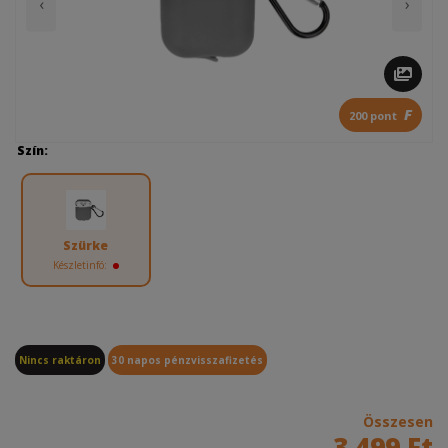
‹
›
F
200 pont
Szín:
Szürke
Készletinfó:
Nincs raktáron
30 napos pénzvisszafizetés
Összesen
3 499 Ft