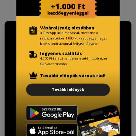
Vásárolj még olcsóbban
a FirstApp alkalmazással, mert most
regisztrációkor 1.000 Ft kezdőegyenleget
kapsz, amit azonnal felhasználhatsz!
Ingyenes szállítás
4.000 Ft feletti rendelés esetén több ezer
GLS automatába!
További előnyök várnak rád!
További előnyök
TISZTELT VÁSÁRLÓNK!
Fizetésnél kérje az ingyenes adattörlő kódot
adatainak biztonsága érdekében!