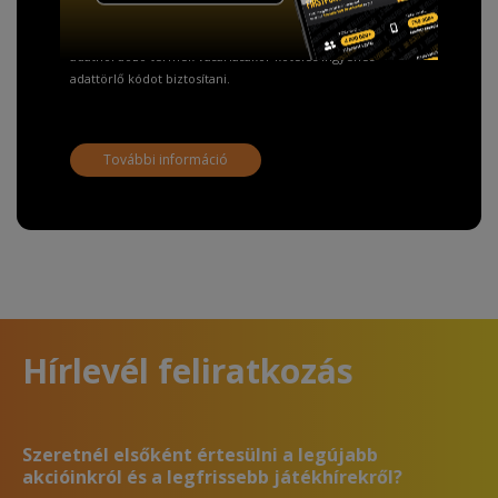
A Kormány döntése alapján a kereskedő minden tartós
adathordozó termék vásárlásakor köteles ingyenes
adattörlő kódot biztosítani.
További információ
Hírlevél feliratkozás
Szeretnél elsőként értesülni a legújabb
akcióinkról és a legfrissebb játékhírekről?