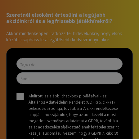
Szeretnél elsőként értesülni a legújabb
akcióinkról és a legfrissebb játékhírekről?
Akkor mindenképpen iratkozz fel hírlevelünkre, hogy elsők
között csaphass le a legütősebb kedvezményeinkre.
Alulírott, az alábbi checkbox pipálásával - az
Általános Adatvédelmi Rendelet (GDPR) 6. cikk (1)
bekezdés a) pontja, továbbá a 7. cikk rendelkezése
alapján - hozzájárulok, hogy az adatkezelő a most
megadott személyes adataimat a GDPR, továbbá a
saját adatkezelési tájékoztatójának feltételei szerint
kezelje. Tudomásul veszem, hogy a GDPR 7. cikk (3)