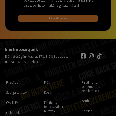
bekezdése szerint a hozzájárulásomat bármikor
visszavonhatom, akár egy kattintással.
Feliratkozás
Elérhetőségünk
Elérhetőségünk Váci út 178. 1138 Budapest
(Duna Plaza 2. emelet)
FirstApp
Fiók
FirstPhone
bankmentes
részletfizetés
Szolgáltatások
Kosár
Áruhitel
0% THM
Firstkártya
felhasználási
feltételek
Karrier
Üzleteink