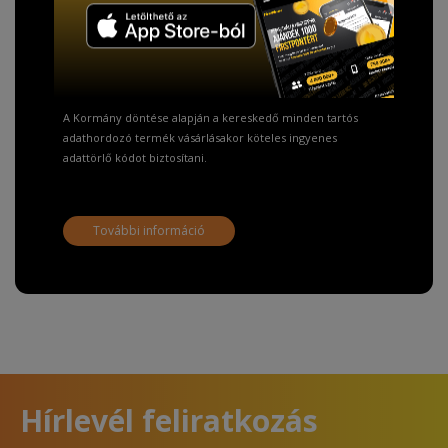
TISZTELT VÁSÁRLÓNK!
Fizetésnél kérje az ingyenes adattörlő kódot
adatainak biztonsága érdekében!
A Kormány döntése alapján a kereskedő minden tartós
adathordozó termék vásárlásakor köteles ingyenes
adattörlő kódot biztosítani.
További információ
Hírlevél feliratkozás