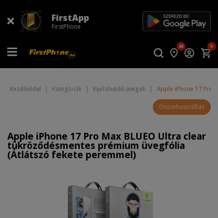
FirstApp
FirstPhone
45
0
Kezdőoldal
|
Kategóriák
|
Kijelzővédő üvegek
|
Apple iPhone 17 Pro 
Összehasonlítás
Apple iPhone 17 Pro Max BLUEO Ultra clear
tükröződésmentes prémium üvegfólia
(Átlátszó fekete peremmel)