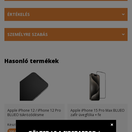
ÉRTÉKELÉS
SZEMÉLYRE SZABÁS
Hasonló termékek
Apple iPhone 12 / iPhone 12 Pro
Apple iPhone 15 Pro Max BLUEO
BLUEO tükröződésme
zafír üvegfólia + fe
Készletinfó:
Készletinfó:
200 FirstPont
900 FirstPont