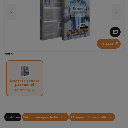
‹
›
F
300 pont
Szín:
Átlátszó fekete
peremmel
Készletinfó:
Raktáron
2-4 munkanapon belül nálad
30 napos pénzvisszafizetés