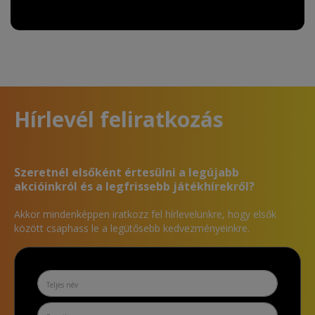
Hírlevél feliratkozás
Szeretnél elsőként értesülni a legújabb
akcióinkról és a legfrissebb játékhírekről?
Akkor mindenképpen iratkozz fel hírlevelünkre, hogy elsők
között csaphass le a legütősebb kedvezményeinkre.