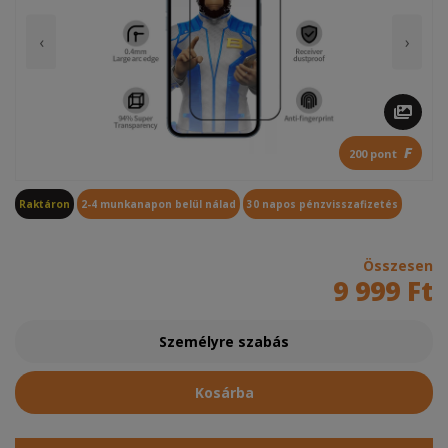
‹
›
F
200 pont
Raktáron
2-4 munkanapon belül nálad
30 napos pénzvisszafizetés
Összesen
9 999 Ft
Személyre szabás
Kosárba