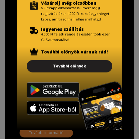
Vásárolj még olcsóbban
a FirstApp alkalmazással, mert most
regisztrációkor 1.000 Ft kezdőegyenleget
kapsz, amit azonnal felhasználhatsz!
Ingyenes szállítás
4.000 Ft feletti rendelés esetén több ezer
GLS automatába!
További előnyök várnak rád!
TISZTELT VÁSÁRLÓNK!
További előnyök
Fizetésnél kérje az ingyenes adattörlő kódot
adatainak biztonsága érdekében!
A Kormány döntése alapján a kereskedő minden tartós
adathordozó termék vásárlásakor köteles ingyenes
adattörlő kódot biztosítani.
További információ