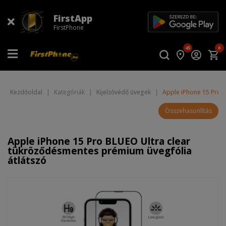
FirstApp
FirstPhone
45
0
Kezdőoldal
|
Kategóriák
|
Kijelzővédő üvegek
|
Apple iPhone 15 Pro 
Összehasonlítás
Apple iPhone 15 Pro BLUEO Ultra clear
tükröződésmentes prémium üvegfólia
átlátszó