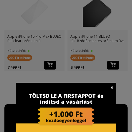
Apple iPhone 15 Pro Max BLUEO
Apple iPhone 11 BLUEO
full clear prémium ü
tükröződésmentes prémium üve
Készletinfó:
Készletinfó:
200 FirstPont
200 FirstPont
7 499 Ft
8 499 Ft
TÖLTSD LE A FIRSTAPPOT és
indítsd a vásárlást