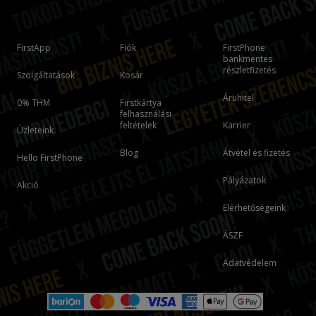
FirstApp
Fiók
FirstPhone
bankmentes
részletfizetés
Szolgáltatások
Kosár
Áruhitel
0% THM
Firstkártya
felhasználási
feltételek
Karrier
Üzleteink
Blog
Átvétel és fizetés
Hello FirstPhone
Pályázatok
Akció
Elérhetőségeink
ÁSZF
Adatvédelem