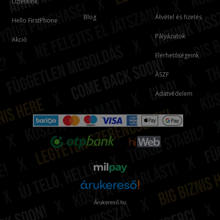
Üzleteink
Blog
Átvétel és fizetés
Hello FirstPhone
Pályázatok
Akció
Elérhetőségeink
ÁSZF
Adatvédelem
Árukereső.hu