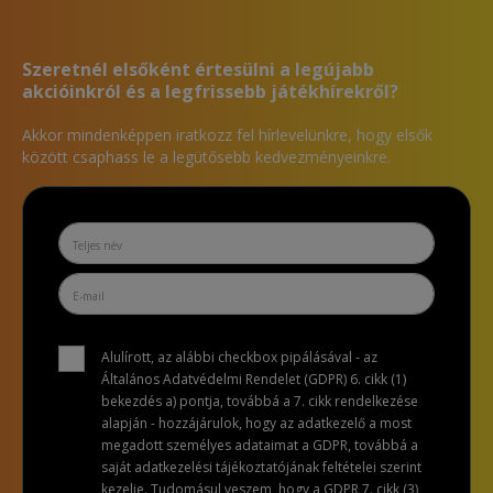
Szeretnél elsőként értesülni a legújabb
akcióinkról és a legfrissebb játékhírekről?
Akkor mindenképpen iratkozz fel hírlevelünkre, hogy elsők
között csaphass le a legütősebb kedvezményeinkre.
Alulírott, az alábbi checkbox pipálásával - az
Általános Adatvédelmi Rendelet (GDPR) 6. cikk (1)
bekezdés a) pontja, továbbá a 7. cikk rendelkezése
alapján - hozzájárulok, hogy az adatkezelő a most
megadott személyes adataimat a GDPR, továbbá a
saját adatkezelési tájékoztatójának feltételei szerint
kezelje. Tudomásul veszem, hogy a GDPR 7. cikk (3)