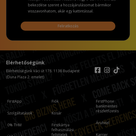
bekezdése szerint a hozzájárulásomat bármikor
visszavonhatom, akár egy kattintással.
Feliratkozás
Elérhetőségünk
Elérhetőségünk Váci út 178. 1138 Budapest
(Duna Plaza 2. emelet)
FirstApp
Fiók
FirstPhone
bankmentes
részletfizetés
Szolgáltatások
Kosár
Áruhitel
0% THM
Firstkártya
felhasználási
feltételek
Karrier