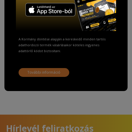
TISZTELT VÁSÁRLÓNK!
Fizetésnél kérje az ingyenes adattörlő kódot
adatainak biztonsága érdekében!
A Kormány döntése alapján a kereskedő minden tartós
adathordozó termék vásárlásakor köteles ingyenes
adattörlő kódot biztosítani.
További információ
Hírlevél feliratkozás