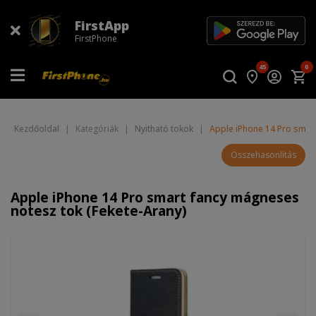
FirstApp
FirstPhone
45
0
Kezdőoldal
|
Kategóriák
|
Nyitható tokok
|
Apple iPhone 14 Pro smart
Összehasonlítás
Apple iPhone 14 Pro smart fancy mágneses
notesz tok (Fekete-Arany)