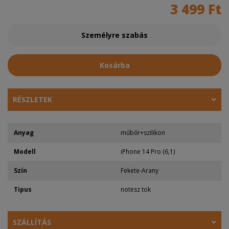
3 499 Ft
Személyre szabás
Kosárba
RÉSZLETEK
Anyag
műbőr+szilikon
Modell
iPhone 14 Pro (6,1)
Szín
Fekete-Arany
Tipus
notesz tok
SZÁLLÍTÁS