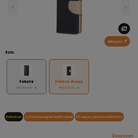
‹
›
F
400 pont
Szín:
Fekete
Fekete-Arany
Készletinfó:
Készletinfó:
Raktáron
2-4 munkanapon belül nálad
30 napos pénzvisszafizetés
Összesen