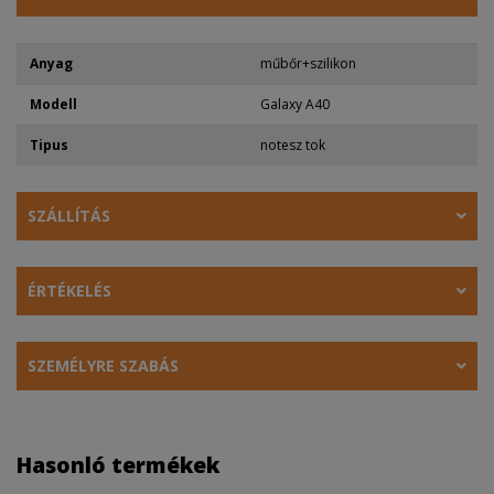
Anyag
műbőr+szilikon
Modell
Galaxy A40
Tipus
notesz tok
SZÁLLÍTÁS
ÉRTÉKELÉS
SZEMÉLYRE SZABÁS
Hasonló termékek