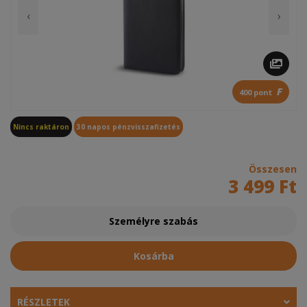
‹
›
F
400 pont
Nincs raktáron
30 napos pénzvisszafizetés
Összesen
3 499 Ft
Személyre szabás
Kosárba
RÉSZLETEK