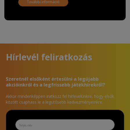
További információ
Hírlevél feliratkozás
Szeretnél elsőként értesülni a legújabb
akcióinkról és a legfrissebb játékhírekről?
Akkor mindenképpen iratkozz fel hírlevelünkre, hogy elsők
között csaphass le a legütősebb kedvezményeinkre.