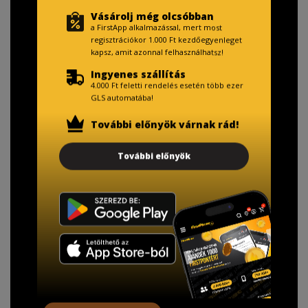
Vásárolj még olcsóbban
a FirstApp alkalmazással, mert most
regisztrációkor 1.000 Ft kezdőegyenleget
kapsz, amit azonnal felhasználhatsz!
Ingyenes szállítás
4.000 Ft feletti rendelés esetén több ezer
GLS automatába!
További előnyök várnak rád!
További előnyök
TISZTELT VÁSÁRLÓNK!
Fizetésnél kérje az ingyenes adattörlő kódot
adatainak biztonsága érdekében!
A Kormány döntése alapján a kereskedő minden tartós
adathordozó termék vásárlásakor köteles ingyenes
adattörlő kódot biztosítani.