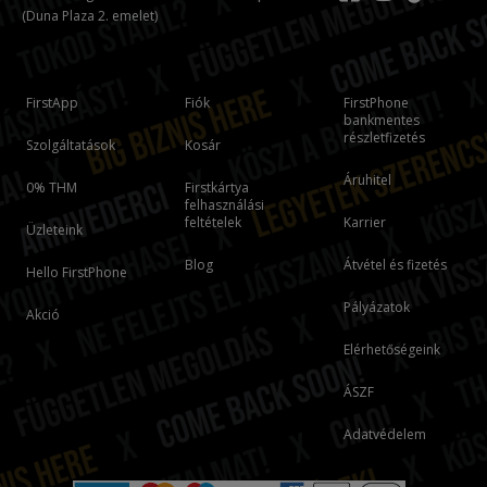
(Duna Plaza 2. emelet)
FirstApp
Fiók
FirstPhone
bankmentes
részletfizetés
Szolgáltatások
Kosár
Áruhitel
0% THM
Firstkártya
felhasználási
feltételek
Karrier
Üzleteink
Blog
Átvétel és fizetés
Hello FirstPhone
Pályázatok
Akció
Elérhetőségeink
ÁSZF
Adatvédelem