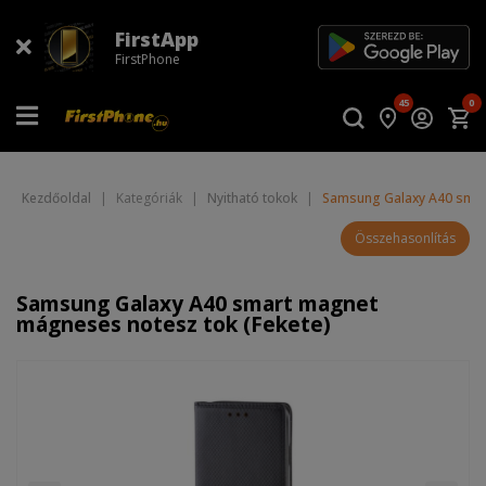
FirstApp
FirstPhone
45
0
Kezdőoldal
|
Kategóriák
|
Nyitható tokok
|
Samsung Galaxy A40 smar
Összehasonlítás
Samsung Galaxy A40 smart magnet
mágneses notesz tok (Fekete)