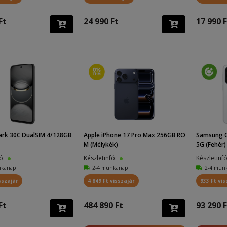
Ft
24 990 Ft
17 990 F
ark 30C DualSIM 4/128GB
Apple iPhone 17 Pro Max 256GB RO
Samsung G
M (Mélykék)
5G (Fehér)
fó:
Készletinfó:
Készletinf
nkanap
2-4 munkanap
2-4 mun
sszajár
4 849 Ft visszajár
933 Ft vis
Ft
484 890 Ft
93 290 F