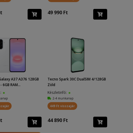
t
49 990 Ft
alaxy A37 A376 128GB
Tecno Spark 30C DualSIM 4/128GB
 - 6GB RAM...
Zöld
ó:
Készletinfó:
kanap
2-4 munkanap
szajár
449 Ft visszajár
t
44 890 Ft