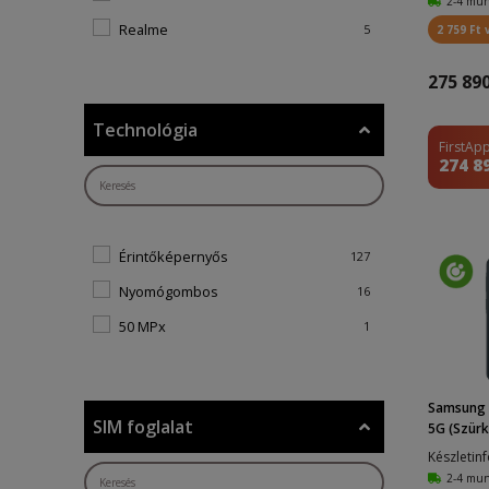
2-4 mu
Realme
5
2 759 Ft 
275 890
Technológia
FirstApp
274 8
Érintőképernyős
127
Nyomógombos
16
50 MPx
1
Samsung 
SIM foglalat
5G (Szürké
Készletin
2-4 mu