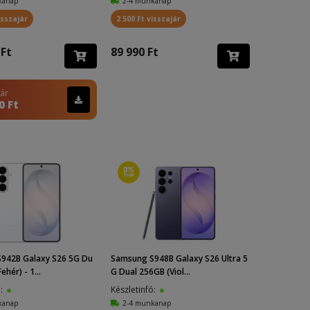
kanap
2-4 munkanap
isszajár
2 500 Ft visszajár
 Ft
89 990 Ft
 ár
0 Ft
942B Galaxy S26 5G Du
Samsung S948B Galaxy S26 Ultra 5
ehér) - 1...
G Dual 256GB (Viol...
ó:
Készletinfó:
kanap
2-4 munkanap