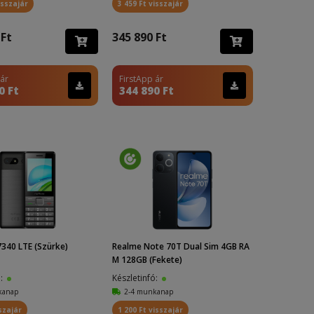
isszajár
3 459 Ft visszajár
 Ft
345 890 Ft
 ár
FirstApp ár
0 Ft
344 890 Ft
340 LTE (Szürke)
Realme Note 70T Dual Sim 4GB RA
M 128GB (Fekete)
ó:
Készletinfó:
kanap
2-4 munkanap
szajár
1 200 Ft visszajár