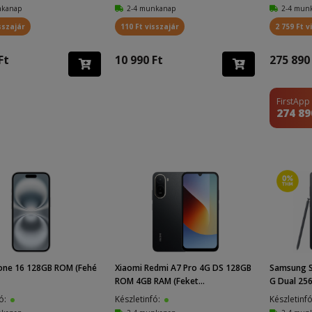
nkanap
2-4 munkanap
2-4 mun
sszajár
110 Ft visszajár
2 759 Ft v
Ft
10 990 Ft
275 890
FirstApp
274 89
hone 16 128GB ROM (Fehé
Xiaomi Redmi A7 Pro 4G DS 128GB
Samsung S
ROM 4GB RAM (Feket...
G Dual 256G
fó:
Készletinfó:
Készletinf