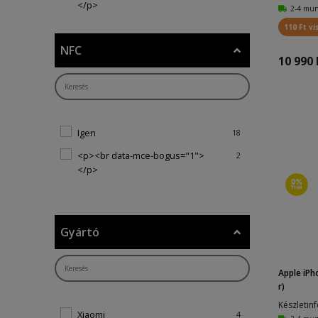
</p>
2-4 mu
110 Ft vi
NFC
10 990 
Igen
18
<p><br data-mce-bogus="1">
2
</p>
Gyártó
Apple iP
r)
Készletin
Xiaomi
4