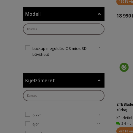
190 Ft vi
Modell
18 990 
backup megoldás iOS microSD
1
bővíthető
Kijelzőméret
ZTE Blade
zürke)
6.77"
8
Készletin
2-4 mu
6,9"
11
420 Ft vi