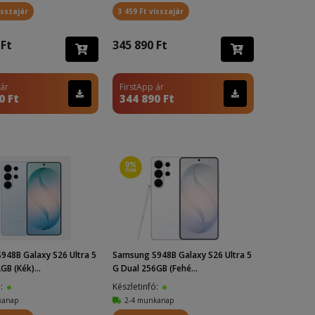
isszajár
3 459 Ft visszajár
 Ft
345 890 Ft
 ár
FirstApp ár
0 Ft
344 890 Ft
948B Galaxy S26 Ultra 5
Samsung S948B Galaxy S26 Ultra 5
GB (Kék)...
G Dual 256GB (Fehé...
ó:
Készletinfó:
kanap
2-4 munkanap