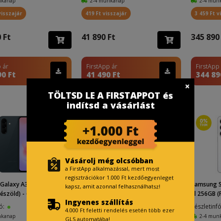
nkanap
2-4 munkanap
2-4 mun
visszajár
419 Ft visszajár
3 459 Ft v
 Ft
41 890 Ft
345 890
 ár
FirstApp ár
FirstApp
90 Ft
41 490 Ft
344 89
TÖLTSD LE A FIRSTAPPOT és
indítsd a vásárlást
Vásárolj még olcsóbban
a FirstApp alkalmazással, mert most
regisztrációkor 1.000 Ft kezdőegyenleget
Galaxy A37 A376 128GB
Apple iPhone 17 Pro Max 256GB RO
Samsung S
kapsz, amit azonnal felhasználhatsz!
szöld) - 6...
M (Ezüst)
al 256GB (F
Ingyenes szállítás
fó:
Készletinfó:
Készletinf
4.000 Ft feletti rendelés esetén több ezer
nkanap
2-4 munkanap
2-4 mun
GLS automatába!