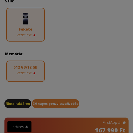
Szín:
Fekete
Készletinfó:
Memória:
512 GB/12 GB
Készletinfó:
Nincs raktáron
30 napos pénzvisszafizetés
FirstApp ár
Letöltés
167 990 Ft