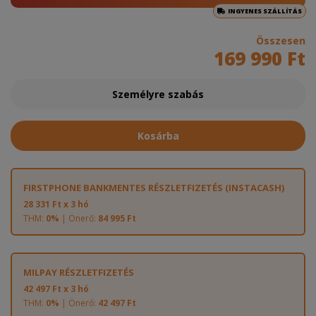
INGYENES SZÁLLÍTÁS
Összesen
169 990 Ft
Személyre szabás
Kosárba
FIRSTPHONE BANKMENTES RÉSZLETFIZETÉS (INSTACASH)
28 331 Ft x 3 hó
THM:
0%
| Önerő:
84 995 Ft
MILPAY RÉSZLETFIZETÉS
42 497 Ft x 3 hó
THM:
0%
| Önerő:
42 497 Ft