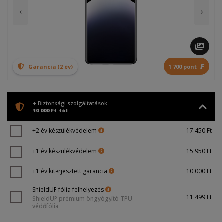
‹
›
F
Garancia (2 év)
1 700 pont
+ Biztonsági szolgáltatások
10 000 Ft-tól
+2 év készülékvédelem
17 450 Ft
+1 év készülékvédelem
15 950 Ft
+1 év kiterjesztett garancia
10 000 Ft
ShieldUP fólia felhelyezés
11 499 Ft
ShieldUP prémium öngyógyító TPU
védőfólia