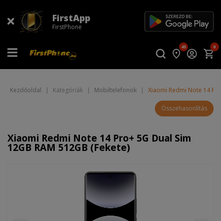
FirstApp
FirstPhone
45
0
Kezdőoldal
|
Kategóriák
|
Mobiltelefonok
|
Xiaomi Redmi Note 14 Pr
Összehasonlítás
Xiaomi Redmi Note 14 Pro+ 5G Dual Sim
12GB RAM 512GB (Fekete)