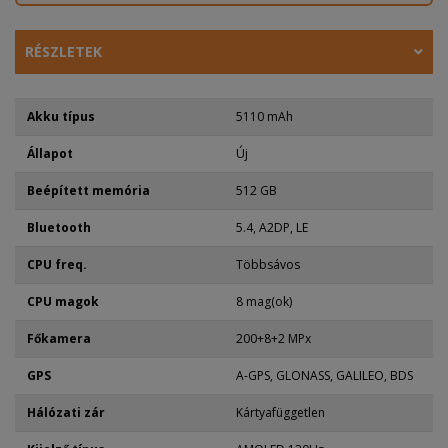
RÉSZLETEK
Akku típus
5110 mAh
Állapot
Új
Beépített memória
512 GB
Bluetooth
5.4, A2DP, LE
CPU freq.
Többsávos
CPU magok
8 mag(ok)
Főkamera
200+8+2 MPx
GPS
A-GPS, GLONASS, GALILEO, BDS
Hálózati zár
Kártyafüggetlen