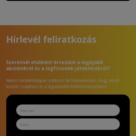
Hírlevél feliratkozás
Szeretnél elsőként értesülni a legújabb
akcióinkról és a legfrissebb játékhírekről?
Akkor mindenképpen iratkozz fel hírlevelünkre, hogy elsők
között csaphass le a legütősebb kedvezményeinkre.