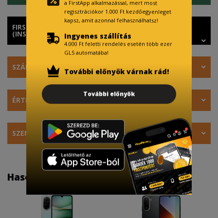
a FirstApp alkalmazással, mert most
regisztrációkor 1.000 Ft kezdőegyenleget
kapsz, amit azonnal felhasználhatsz!
FIRSTPHONE BANKMENTES RÉSZLETFIZETÉS
(INSTACASH)
Ingyenes szállítás
4.000 Ft feletti rendelés esetén több ezer
GLS automatába!
SZÁLLÍTÁS
További előnyök várnak rád!
További előnyök
ÉRTÉKELÉS
SZEMÉLYRE SZABÁS
Hasonló termékek