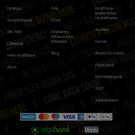
FirstApp
Fiók
FirstPhone
bankmentes
részletfizetés
Szolgáltatások
Kosár
Áruhitel
0% THM
Firstkártya
felhasználási
feltételek
Karrier
Üzleteink
Blog
Átvétel és fizetés
Hello FirstPhone
Pályázatok
Akció
Elérhetőségeink
ÁSZF
Adatvédelem