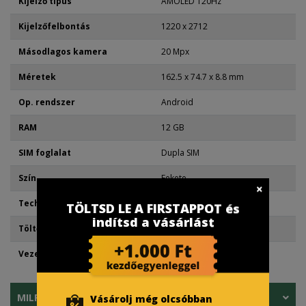
Kijelző típus
AMOLED 120Hz
Kijelzőfelbontás
1220 x 2712
Másodlagos kamera
20 Mpx
Méretek
162.5 x 74.7 x 8.8 mm
Op. rendszer
Android
RAM
12 GB
SIM foglalat
Dupla SIM
Szín
Fekete
Technológia
Érintőképernyős
TÖLTSD LE A FIRSTAPPOT és
indítsd a vásárlást
Töltő port
Type-C
Vezeték nélküli kapcsolat
5G
MILPAY RÉSZLETFIZETÉS
Vásárolj még olcsóbban