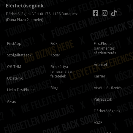
Elérhetőségünk
Elérhetőségünk Váci út 178. 1138 Budapest
(Duna Plaza 2. emelet)
FirstApp
Fiók
FirstPhone
bankmentes
részletfizetés
Szolgáltatások
Kosár
Áruhitel
0% THM
Firstkártya
felhasználási
feltételek
Karrier
Üzleteink
Blog
Átvétel és fizetés
Hello FirstPhone
Pályázatok
Akció
Elérhetőségeink
ÁSZF