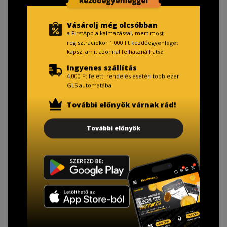
Vásárolj még olcsóbban
a FirstApp alkalmazással, mert most
regisztrációkor 1.000 Ft kezdőegyenleget
kapsz, amit azonnal felhasználhatsz!
Ingyenes szállítás
4.000 Ft feletti rendelés esetén több ezer
GLS automatába!
További előnyök várnak rád!
További előnyök
TISZTELT VÁSÁRLÓNK!
Fizetésnél kérje az ingyenes adattörlő kódot
adatainak biztonsága érdekében!
A Kormány döntése alapján a kereskedő minden tartós
adathordozó termék vásárlásakor köteles ingyenes
adattörlő kódot biztosítani.