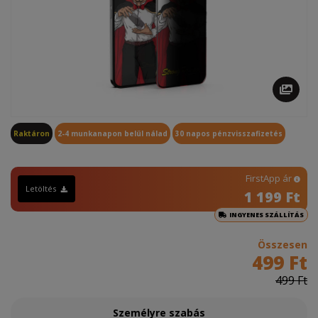
Raktáron
2-4 munkanapon belül nálad
30 napos pénzvisszafizetés
FirstApp ár
Letöltés
1 199 Ft
INGYENES SZÁLLÍTÁS
Összesen
499 Ft
499 Ft
Személyre szabás