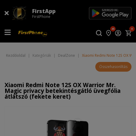
FirstApp
FirstPhone
45
0
Kezdőoldal
|
Kategóriák
|
DealZone
|
Xiaomi Redmi Note 12S OX Warri
Összehasonlítás
Xiaomi Redmi Note 12S OX Warrior Mr.
Magic privacy betekintésgátló üvegfólia
átlátszó (fekete keret)