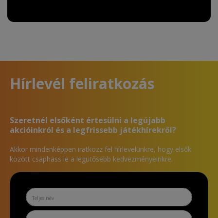
Hírlevél feliratkozás
Szeretnél elsőként értesülni a legújabb
akcióinkról és a legfrissebb játékhírekről?
Akkor mindenképpen iratkozz fel hírlevelünkre, hogy elsők
között csaphass le a legütősebb kedvezményeinkre.