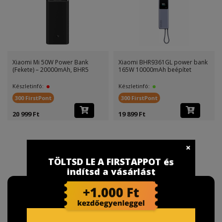
Xiaomi Mi 50W Power Bank
Xiaomi BHR9361GL power bank
(Fekete) – 20000mAh, BHR5
165W 10000mAh beépítet
Készletinfó:
Készletinfó:
300 FirstPont
300 FirstPont
20 999 Ft
19 899 Ft
TÖLTSD LE A FIRSTAPPOT és
indítsd a vásárlást