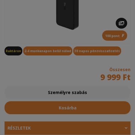
F
100 pont
Raktáron
2-4 munkanapon belül nálad
30 napos pénzvisszafizetés
Összesen
9 999 Ft
Személyre szabás
Kosárba
RÉSZLETEK