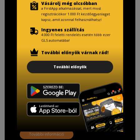
Vásárolj még olcsóbban
a FirstApp alkalmazással, mert most
regisztrációkor 1.000 Ft kezdőegyenleget
kapsz, amit azonnal felhasználhatsz!
Ingyenes szállítás
4.000 Ft feletti rendelés esetén több ezer
GLS automatába!
További előnyök várnak rád!
TISZTELT VÁSÁRLÓNK!
További előnyök
Fizetésnél kérje az ingyenes adattörlő kódot
adatainak biztonsága érdekében!
A Kormány döntése alapján a kereskedő minden tartós
adathordozó termék vásárlásakor köteles ingyenes
adattörlő kódot biztosítani.
További információ