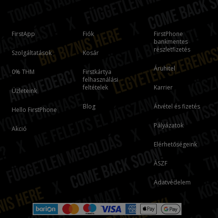
FirstApp
Fiók
FirstPhone
bankmentes
részletfizetés
Szolgáltatások
Kosár
Áruhitel
0% THM
Firstkártya
felhasználási
feltételek
Karrier
Üzleteink
Blog
Átvétel és fizetés
Hello FirstPhone
Pályázatok
Akció
Elérhetőségeink
ÁSZF
Adatvédelem