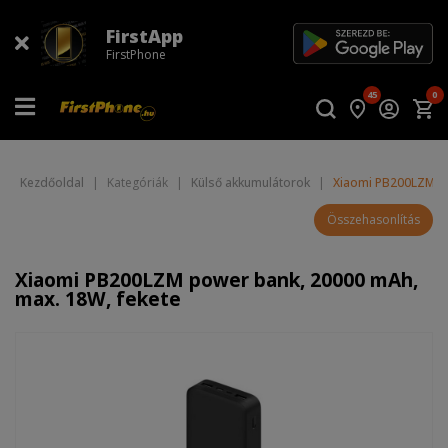
FirstApp
FirstPhone
45
0
Kezdőoldal
|
Kategóriák
|
Külső akkumulátorok
|
Xiaomi PB200LZM po
Összehasonlítás
Xiaomi PB200LZM power bank, 20000 mAh,
max. 18W, fekete