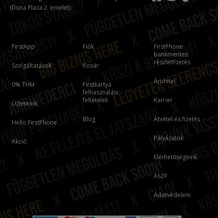
(Duna Plaza 2. emelet)
FirstApp
Fiók
FirstPhone
bankmentes
részletfizetés
Szolgáltatások
Kosár
Áruhitel
0% THM
Firstkártya
felhasználási
feltételek
Karrier
Üzleteink
Blog
Átvétel és fizetés
Hello FirstPhone
Pályázatok
Akció
Elérhetőségeink
ÁSZF
Adatvédelem