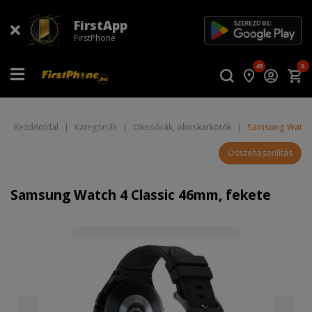
FirstApp
FirstPhone
45
0
Kezdőoldal
|
Kategóriák
|
Okosórák, okoskarkötők
|
Samsung Watch 
Összehasonlítás
Samsung Watch 4 Classic 46mm, fekete