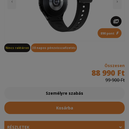
‹
›
F
890 pont
Nincs raktáron
30 napos pénzvisszafizetés
Összesen
88 990 Ft
99 900 Ft
Személyre szabás
Kosárba
RÉSZLETEK