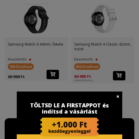
Samsung Watch 4 44mm, fekete
Samsung Watch 4 Classic 42mm,
ezüst
Készletinfó:
Készletinfó:
700 FirstPont
850 FirstPont
84 990 Ft
69 999 Ft
(134 990 Ft )
TÖLTSD LE A FIRSTAPPOT és
indítsd a vásárlást