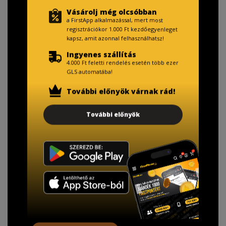
Vásárolj még olcsóbban
a FirstApp alkalmazással, mert most
regisztrációkor 1.000 Ft kezdőegyenleget
kapsz, amit azonnal felhasználhatsz!
Ingyenes szállítás
4.000 Ft feletti rendelés esetén több ezer
GLS automatába!
További előnyök várnak rád!
További előnyök
TISZTELT VÁSÁRLÓNK!
Fizetésnél kérje az ingyenes adattörlő kódot
adatainak biztonsága érdekében!
A Kormány döntése alapján a kereskedő minden tartós
adathordozó termék vásárlásakor köteles ingyenes
adattörlő kódot biztosítani.