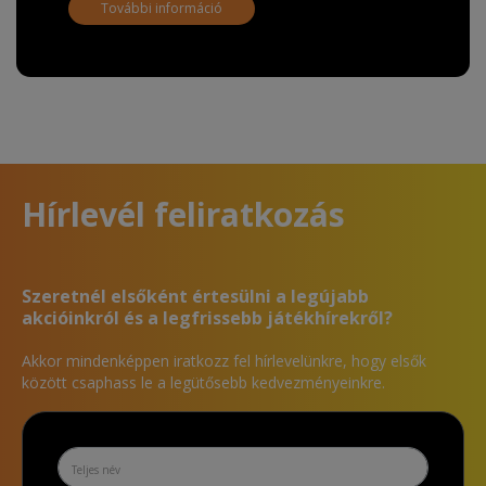
További információ
Hírlevél feliratkozás
Szeretnél elsőként értesülni a legújabb
akcióinkról és a legfrissebb játékhírekről?
Akkor mindenképpen iratkozz fel hírlevelünkre, hogy elsők
között csaphass le a legütősebb kedvezményeinkre.