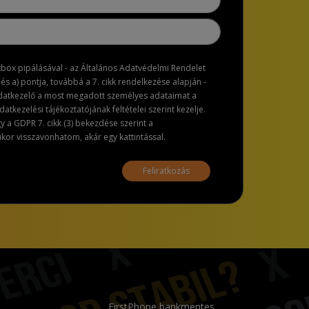
ckbox pipálásával - az Általános Adatvédelmi Rendelet
dés a) pontja, továbbá a 7. cikk rendelkezése alapján -
adatkezelő a most megadott személyes adataimat a
atkezelési tájékoztatójának feltételei szerint kezelje.
a GDPR 7. cikk (3) bekezdése szerint a
or visszavonhatom, akár egy kattintással.
Feliratkozás
FirstPhone bankmentes