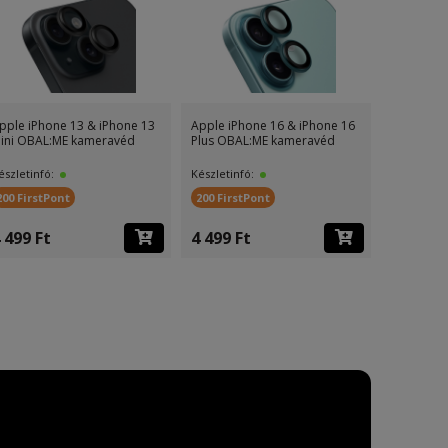
pple iPhone 13 & iPhone 13
Apple iPhone 16 & iPhone 16
Samsung G
ini OBAL:ME kameravéd
Plus OBAL:ME kameravéd
OBAL:ME 
észletinfó:
Készletinfó:
Készletinf
200 FirstPont
200 FirstPont
200 First
 499 Ft
4 499 Ft
4 499 F