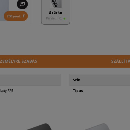
Szürke
F
200 pont
Készletinfó:
ZEMÉLYRE SZABÁS
SZÁLLÍT
Szín
laxy S25
Tipus