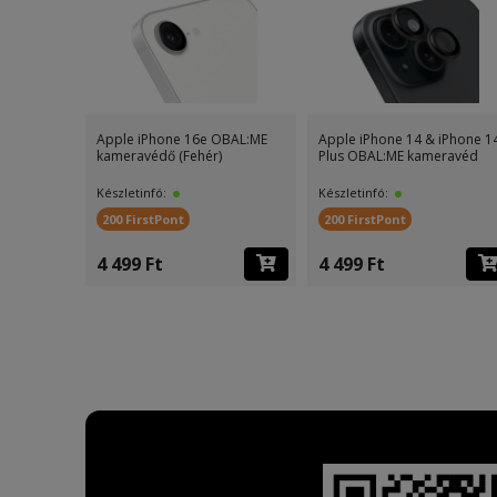
Apple iPhone 16e OBAL:ME
Apple iPhone 14 & iPhone 1
kameravédő (Fehér)
Plus OBAL:ME kameravéd
Készletinfó:
Készletinfó:
200 FirstPont
200 FirstPont
4 499 Ft
4 499 Ft