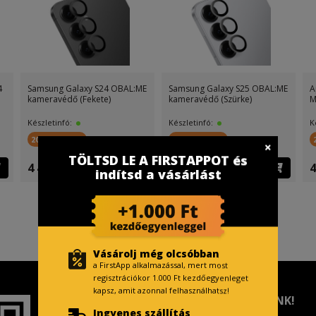
4
Samsung Galaxy S24 OBAL:ME
Samsung Galaxy S25 OBAL:ME
A
kameravédő (Fekete)
kameravédő (Szürke)
M
Készletinfó:
Készletinfó:
K
200 FirstPont
200 FirstPont
TÖLTSD LE A FIRSTAPPOT és
4 499 Ft
4 499 Ft
4
indítsd a vásárlást
Vásárolj még olcsóbban
a FirstApp alkalmazással, mert most
regisztrációkor 1.000 Ft kezdőegyenleget
kapsz, amit azonnal felhasználhatsz!
TISZTELT VÁSÁRLÓNK!
Ingyenes szállítás