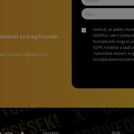
Alulírott, az alábbi che
(GDPR) 6. cikk (1) bekez
ióinkról és a legfrissebb
hozzájárulok, hogy az 
GDPR, továbbá a saját ad
Tudomásul veszem, hogy 
lsők között csaphass le a
hozzájárulásomat bármik
FirstApp
Fiók