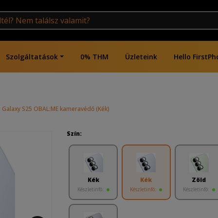
Szolgáltatások
0% THM
Üzleteink
Hello FirstPh
Galaxy S25 OBAL:ME kameravédő (Kék)
Szín:
Kék
Kék
Zöld
Készletinfó:
Készletinfó:
Készletinfó: