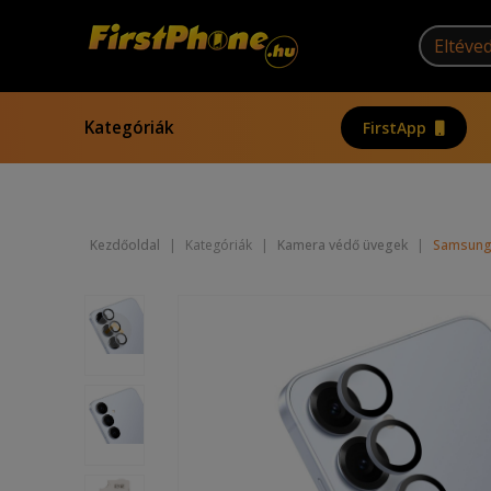
Kategóriák
FirstApp
Kezdőoldal
|
Kategóriák
|
Kamera védő üvegek
|
Samsung 