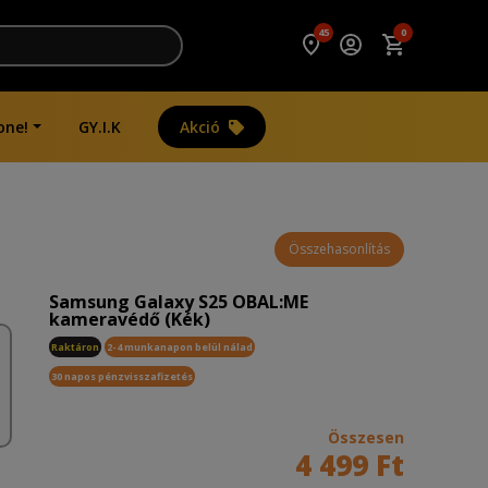
45
0
one!
GY.I.K
Akció
Összehasonlítás
Samsung Galaxy S25 OBAL:ME
kameravédő (Kék)
Raktáron
2-4 munkanapon belül nálad
30 napos pénzvisszafizetés
Összesen
4 499 Ft