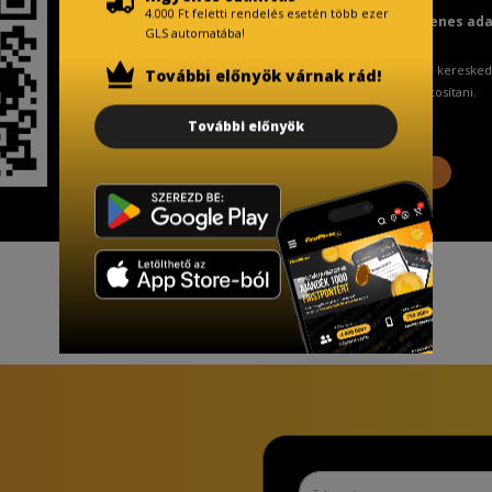
4.000 Ft feletti rendelés esetén több ezer
Fizetésnél kérje az ingyenes ad
GLS automatába!
A Kormány döntése alapján a keresked
További előnyök várnak rád!
ingyenes adattörlő kódot biztosítani.
További előnyök
További információ