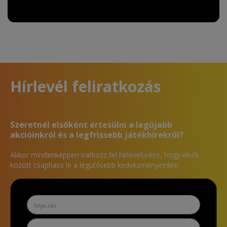
Hírlevél feliratkozás
Szeretnél elsőként értesülni a legújabb
akcióinkról és a legfrissebb játékhírekről?
Akkor mindenképpen iratkozz fel hírlevelünkre, hogy elsők
között csaphass le a legütősebb kedvezményeinkre.