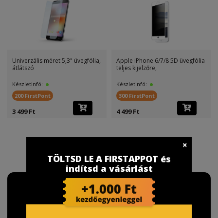
Univerzális méret 5,3" üvegfólia,
Apple iPhone 6/7/8 5D üvegfólia
átlátszó
teljes kijelzőre,
Készletinfó:
Készletinfó:
200 FirstPont
300 FirstPont
3 499 Ft
4 499 Ft
TÖLTSD LE A FIRSTAPPOT és
indítsd a vásárlást