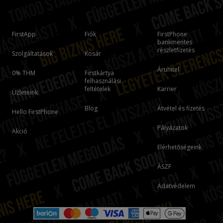
FirstApp
Fiók
FirstPhone
bankmentes
részletfizetés
Szolgáltatások
Kosár
Áruhitel
0% THM
Firstkártya
felhasználási
feltételek
Karrier
Üzleteink
Blog
Átvétel és fizetés
Hello FirstPhone
Pályázatok
Akció
Elérhetőségeink
ÁSZF
Adatvédelem