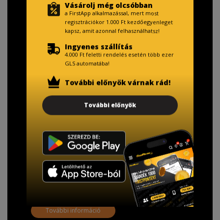
Vásárolj még olcsóbban
a FirstApp alkalmazással, mert most
regisztrációkor 1.000 Ft kezdőegyenleget
kapsz, amit azonnal felhasználhatsz!
Ingyenes szállítás
4.000 Ft feletti rendelés esetén több ezer
GLS automatába!
További előnyök várnak rád!
TISZTELT VÁSÁRLÓNK!
További előnyök
Fizetésnél kérje az ingyenes adattörlő kódot
adatainak biztonsága érdekében!
A Kormány döntése alapján a kereskedő minden tartós
adathordozó termék vásárlásakor köteles ingyenes
adattörlő kódot biztosítani.
További információ