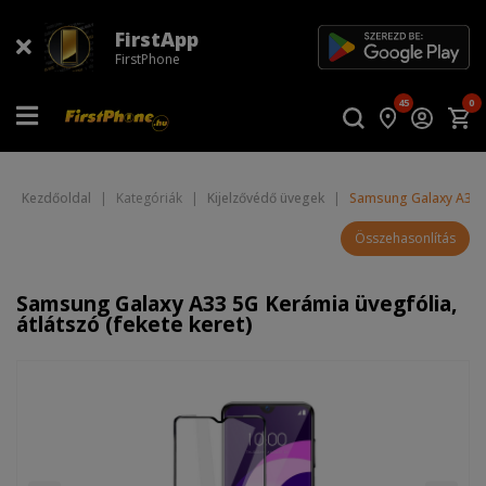
FirstApp
FirstPhone
45
0
Kezdőoldal
|
Kategóriák
|
Kijelzővédő üvegek
|
Samsung Galaxy A33 5G
Összehasonlítás
Samsung Galaxy A33 5G Kerámia üvegfólia,
átlátszó (fekete keret)