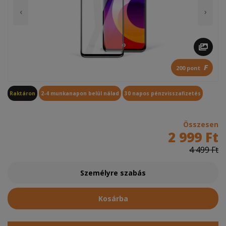
‹
›
F
200 pont
Raktáron
2-4 munkanapon belül nálad
30 napos pénzvisszafizetés
Összesen
2 999 Ft
4 499 Ft
Személyre szabás
Kosárba