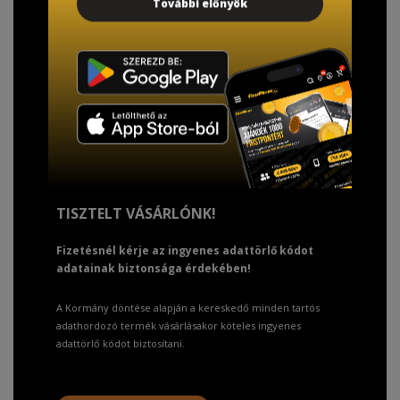
További előnyök
TISZTELT VÁSÁRLÓNK!
Fizetésnél kérje az ingyenes adattörlő kódot
adatainak biztonsága érdekében!
A Kormány döntése alapján a kereskedő minden tartós
adathordozó termék vásárlásakor köteles ingyenes
adattörlő kódot biztosítani.