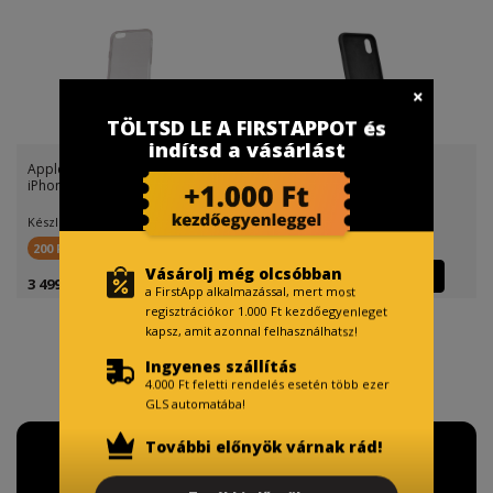
TÖLTSD LE A FIRSTAPPOT és
indítsd a vásárlást
Apple iPhone 7 / iPhone 8 /
Apple iPhone 7 / iPhone 8 /
iPhone SE 2020 / iPhon
iPhone SE 2020 / iPhon
Készletinfó:
Készletinfó:
200 FirstPont
200 FirstPont
Vásárolj még olcsóbban
3 499 Ft
2 999 Ft
a FirstApp alkalmazással, mert most
regisztrációkor 1.000 Ft kezdőegyenleget
kapsz, amit azonnal felhasználhatsz!
Ingyenes szállítás
4.000 Ft feletti rendelés esetén több ezer
GLS automatába!
További előnyök várnak rád!