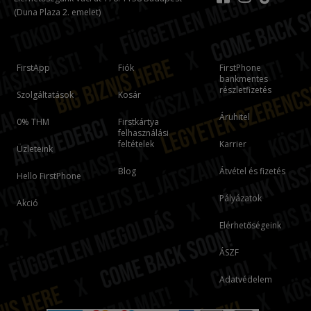
(Duna Plaza 2. emelet)
FirstApp
Fiók
FirstPhone
bankmentes
részletfizetés
Szolgáltatások
Kosár
Áruhitel
0% THM
Firstkártya
felhasználási
feltételek
Karrier
Üzleteink
Blog
Átvétel és fizetés
Hello FirstPhone
Pályázatok
Akció
Elérhetőségeink
ÁSZF
Adatvédelem