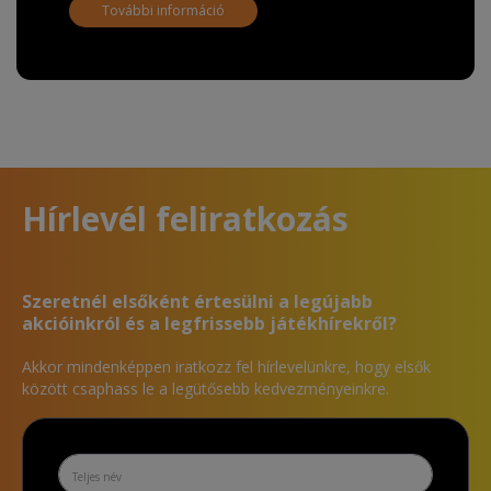
További információ
Hírlevél feliratkozás
Szeretnél elsőként értesülni a legújabb
akcióinkról és a legfrissebb játékhírekről?
Akkor mindenképpen iratkozz fel hírlevelünkre, hogy elsők
között csaphass le a legütősebb kedvezményeinkre.