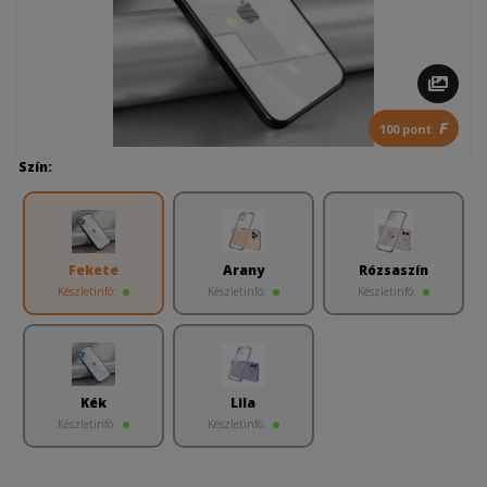
F
100 pont
Szín:
Fekete
Arany
Rózsaszín
Készletinfó:
Készletinfó:
Készletinfó:
Kék
Lila
Készletinfó:
Készletinfó: