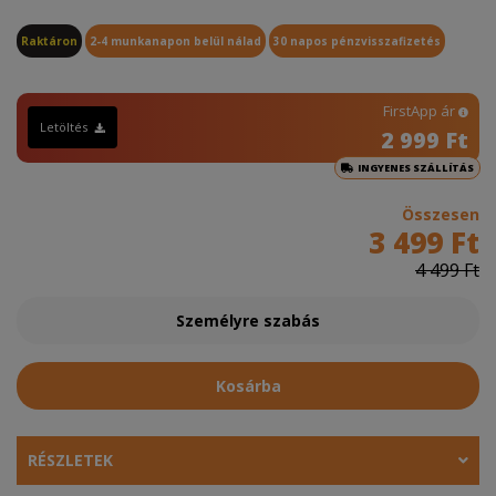
Raktáron
2-4 munkanapon belül nálad
30 napos pénzvisszafizetés
FirstApp ár
Letöltés
2 999 Ft
INGYENES SZÁLLÍTÁS
Összesen
3 499 Ft
4 499 Ft
Személyre szabás
Kosárba
RÉSZLETEK