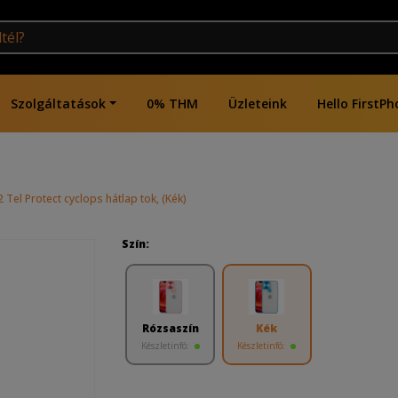
Szolgáltatások
0% THM
Üzleteink
Hello FirstPh
Tel Protect cyclops hátlap tok, (Kék)
Szín:
Rózsaszín
Kék
Készletinfó:
Készletinfó: