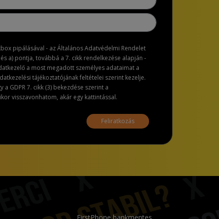
ckbox pipálásával - az Általános Adatvédelmi Rendelet
dés a) pontja, továbbá a 7. cikk rendelkezése alapján -
adatkezelő a most megadott személyes adataimat a
atkezelési tájékoztatójának feltételei szerint kezelje.
a GDPR 7. cikk (3) bekezdése szerint a
or visszavonhatom, akár egy kattintással.
Feliratkozás
FirstPhone bankmentes