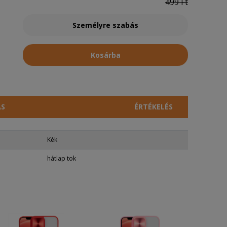
499 Ft
Személyre szabás
Kosárba
ÁS
ÉRTÉKELÉS
Kék
hátlap tok