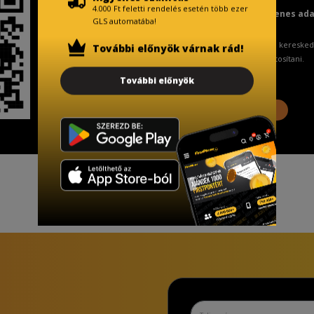
4.000 Ft feletti rendelés esetén több ezer
Fizetésnél kérje az ingyenes ad
GLS automatába!
A Kormány döntése alapján a keresked
További előnyök várnak rád!
ingyenes adattörlő kódot biztosítani.
További előnyök
További információ