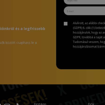
Alulírott, az alábbi che
(GDPR) 6. cikk (1) bekez
ióinkról és a legfrissebb
hozzájárulok, hogy az 
GDPR, továbbá a saját ad
Tudomásul veszem, hogy 
lsők között csaphass le a
hozzájárulásomat bármik
FirstApp
Fiók