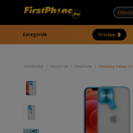
Kategóriák
FirstApp
Kezdőoldal
|
Kategóriák
|
DealZone
|
Samsung Galaxy A12 