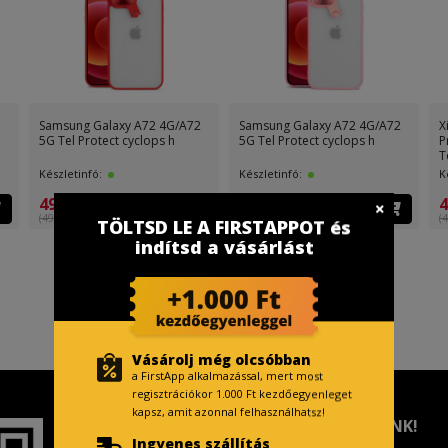
Samsung Galaxy A72 4G/A72
Samsung Galaxy A72 4G/A72
X
5G Tel Protect cyclops h
5G Tel Protect cyclops h
P
T
Készletinfó:
Készletinfó:
K
499 Ft
499 Ft
4
(499 Ft )
(499 Ft )
(4
TÖLTSD LE A FIRSTAPPOT és
indítsd a vásárlást
Vásárolj még olcsóbban
a FirstApp alkalmazással, mert most
regisztrációkor 1.000 Ft kezdőegyenleget
kapsz, amit azonnal felhasználhatsz!
TISZTELT VÁSÁRLÓNK!
Ingyenes szállítás