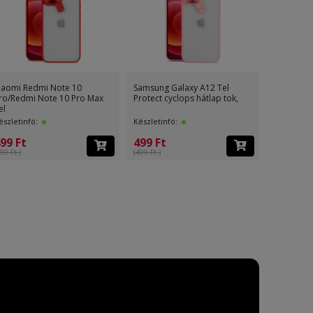
iaomi Redmi Note 10
Samsung Galaxy A12 Tel
Xiaomi Re
ro/Redmi Note 10 Pro Max
Protect cyclops hátlap tok,
Redmi No
el
észletinfó:
Készletinfó:
Készletinf
100 First
99 Ft
499 Ft
99 Ft )
(499 Ft )
1 499 F
(3 499 Ft )