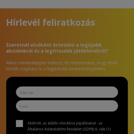
Hírlevél feliratkozás
Szeretnél elsőként értesülni a legújabb
akcióinkról és a legfrissebb játékhírekről?
Akkor mindenképpen iratkozz fel hírlevelünkre, hogy elsők
között csaphass le a legütősebb kedvezményeinkre.
Alulírott, az alábbi checkbox pipálásával - az
Általános Adatvédelmi Rendelet (GDPR) 6. cikk (1)