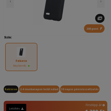
‹
›
F
200 pont
Szín:
Fekete
Készletinfó:
Raktáron
2-4 munkanapon belül nálad
30 napos pénzvisszafizetés
FirstApp ár
Letöltés