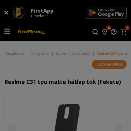
FirstApp
FirstPhone
45
0
Kezdőoldal
|
Kategóriák
|
Szilikon hátlap tokok
|
Realme C31 tpu matte
Összehasonlítás
Realme C31 tpu matte hátlap tok (Fekete)