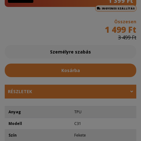
1 399 Ft
INGYENES SZÁLLÍTÁS
Összesen
1 499 Ft
3 499 Ft
Személyre szabás
Kosárba
RÉSZLETEK
Anyag
TPU
Modell
C31
Szín
Fekete