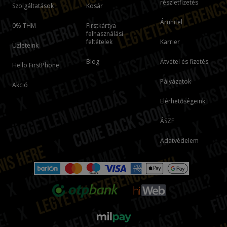
részletfizetés
Szolgáltatások
Kosár
Áruhitel
0% THM
Firstkártya
felhasználási
feltételek
Karrier
Üzleteink
Blog
Átvétel és fizetés
Hello FirstPhone
Pályázatok
Akció
Elérhetőségeink
ÁSZF
Adatvédelem