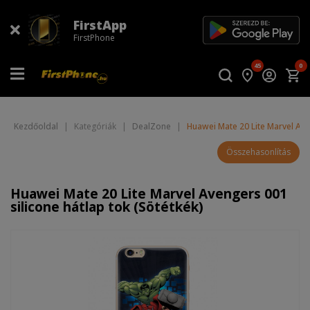
FirstApp
FirstPhone
45
0
Kezdőoldal
|
Kategóriák
|
DealZone
|
Huawei Mate 20 Lite Marvel Ave
Összehasonlítás
Huawei Mate 20 Lite Marvel Avengers 001
silicone hátlap tok (Sötétkék)