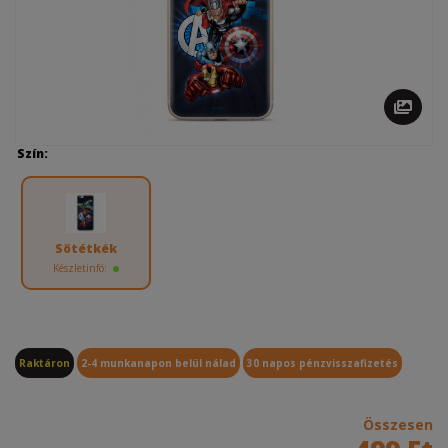
Szín:
Sötétkék
Készletinfó:
Raktáron
2-4 munkanapon belül nálad
30 napos pénzvisszafizetés
Összesen