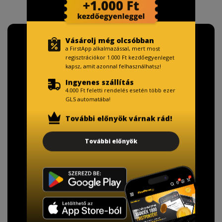
Vásárolj még olcsóbban
a FirstApp alkalmazással, mert most
regisztrációkor 1.000 Ft kezdőegyenleget
kapsz, amit azonnal felhasználhatsz!
Ingyenes szállítás
4.000 Ft feletti rendelés esetén több ezer
GLS automatába!
További előnyök várnak rád!
További előnyök
TISZTELT VÁSÁRLÓNK!
Fizetésnél kérje az ingyenes adattörlő kódot
adatainak biztonsága érdekében!