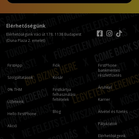
Elérhetőségünk
Elérhetőségünk Váci út 178. 1138 Budapest
(Duna Plaza 2. emelet)
FirstApp
Fiók
FirstPhone
bankmentes
részletfizetés
Szolgáltatások
Kosár
Áruhitel
0% THM
Firstkártya
felhasználási
feltételek
Karrier
Üzleteink
Blog
Átvétel és fizetés
Hello FirstPhone
Pályázatok
Akció
Elérhetőségeink