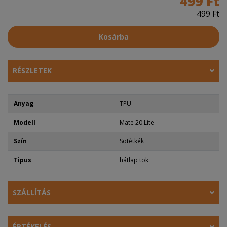
499 Ft
499 Ft
Kosárba
RÉSZLETEK
Anyag
TPU
Modell
Mate 20 Lite
Szín
Sötétkék
Tipus
hátlap tok
SZÁLLÍTÁS
ÉRTÉKELÉS