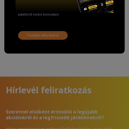
A Kormány döntése alapján a kereskedő minden tartós
adathordozó termék vásárlásakor köteles ingyenes
adattörlő kódot biztosítani.
További információ
Hírlevél feliratkozás
Szeretnél elsőként értesülni a legújabb
akcióinkról és a legfrissebb játékhírekről?
Akkor mindenképpen iratkozz fel hírlevelünkre, hogy elsők