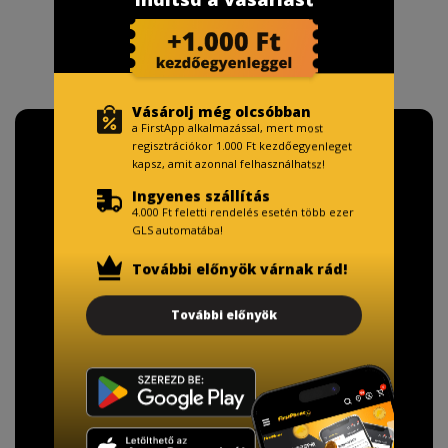
Vásárolj még olcsóbban
a FirstApp alkalmazással, mert most
regisztrációkor 1.000 Ft kezdőegyenleget
kapsz, amit azonnal felhasználhatsz!
Ingyenes szállítás
4.000 Ft feletti rendelés esetén több ezer
GLS automatába!
További előnyök várnak rád!
További előnyök
TISZTELT VÁSÁRLÓNK!