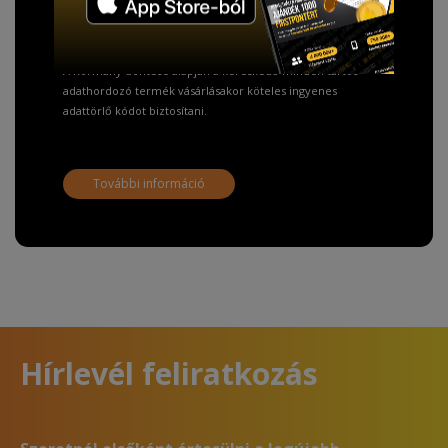
Fizetésnél kérje az ingyenes adattörlő kódot
adatainak biztonsága érdekében!
A Kormány döntése alapján a kereskedő minden tartós
adathordozó termék vásárlásakor köteles ingyenes
adattörlő kódot biztosítani.
További információ
Hírlevél feliratkozás