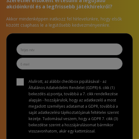
Szeretnél elsőként értesülni a legújabb
akcióinkról és a legfrissebb játékhírekről?
Akkor mindenképpen iratkozz fel hírlevelünkre, hogy elsők
között csaphass le a legütősebb kedvezményeinkre.
Alulírott, az alábbi checkbox pipálásával - az
Általános Adatvédelmi Rendelet (GDPR) 6. cikk (1)
bekezdés a) pontja, továbbá a 7. cikk rendelkezése
alapján - hozzájárulok, hogy az adatkezelő a most
megadott személyes adataimat a GDPR, továbbá a
saját adatkezelési tájékoztatójának feltételei szerint
kezelje. Tudomásul veszem, hogy a GDPR 7. cikk (3)
bekezdése szerint a hozzájárulásomat bármikor
visszavonhatom, akár egy kattintással.