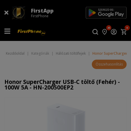
FirstApp
FirstPhone
45
0
Kezdőoldal
|
Kategóriák
|
Hálózati töltőfejek
|
Honor SuperCharger US
Összehasonlítás
Honor SuperCharger USB-C töltő (Fehér) -
100W 5A - HN-200500EP2