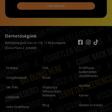
Feliratkozás
Elérhetőségünk
Elérhetőségünk Váci út 178. 1138 Budapest
(Duna Plaza 2. emelet)
FirstApp
Fiók
FirstPhone
bankmentes
részletfizetés
Szolgáltatások
Kosár
Áruhitel
0% THM
Firstkártya
felhasználási
feltételek
Karrier
Üzleteink
Blog
Átvétel és fizetés
Hello FirstPhone