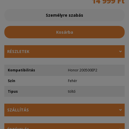
14 999 Ft
Személyre szabás
Kosárba
RÉSZLETEK
Kompatibilitás
Honor 200500EP2
Szín
Fehér
Tipus
töltő
SZÁLLÍTÁS