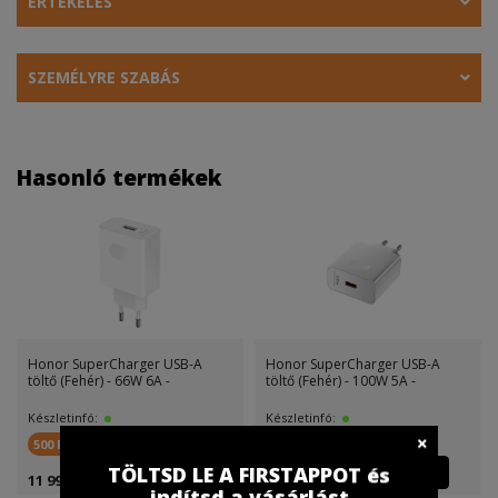
ÉRTÉKELÉS
SZEMÉLYRE SZABÁS
Hasonló termékek
Honor SuperCharger USB-A
Honor SuperCharger USB-A
töltő (Fehér) - 66W 6A -
töltő (Fehér) - 100W 5A -
Készletinfó:
Készletinfó:
500 FirstPont
500 FirstPont
TÖLTSD LE A FIRSTAPPOT és
11 999 Ft
14 999 Ft
indítsd a vásárlást