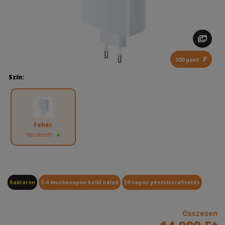
F
300 pont
Szín:
Fehér
Készletinfó:
Raktáron
2-4 munkanapon belül nálad
30 napos pénzvisszafizetés
Összesen