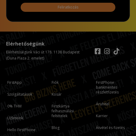
Feliratkozás
Elérhetőségünk
Elérhetőségünk Váci út 178. 1138 Budapest
(Duna Plaza 2. emelet)
FirstApp
Fiók
FirstPhone
bankmentes
részletfizetés
Szolgáltatások
Kosár
Áruhitel
0% THM
Firstkártya
felhasználási
feltételek
Karrier
Üzleteink
Blog
Átvétel és fizetés
Hello FirstPhone