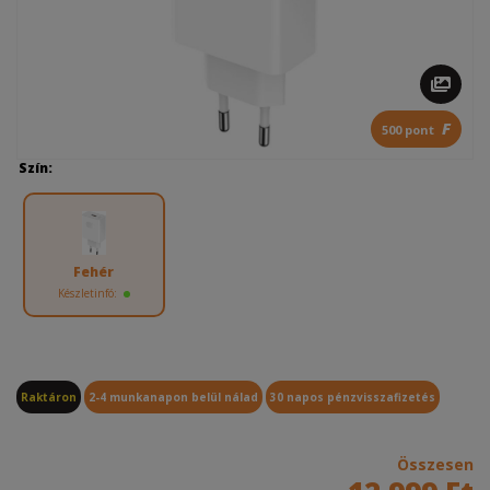
F
500 pont
Szín:
Fehér
Készletinfó:
Raktáron
2-4 munkanapon belül nálad
30 napos pénzvisszafizetés
Összesen