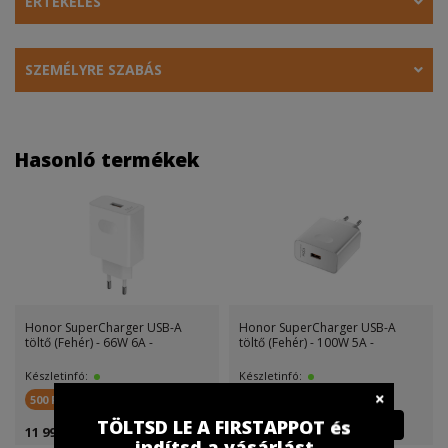
ÉRTÉKELÉS
SZEMÉLYRE SZABÁS
Hasonló termékek
Honor SuperCharger USB-A
Honor SuperCharger USB-A
töltő (Fehér) - 66W 6A -
töltő (Fehér) - 100W 5A -
Készletinfó:
Készletinfó:
500 FirstPont
500 FirstPont
TÖLTSD LE A FIRSTAPPOT és
11 999 Ft
14 999 Ft
indítsd a vásárlást