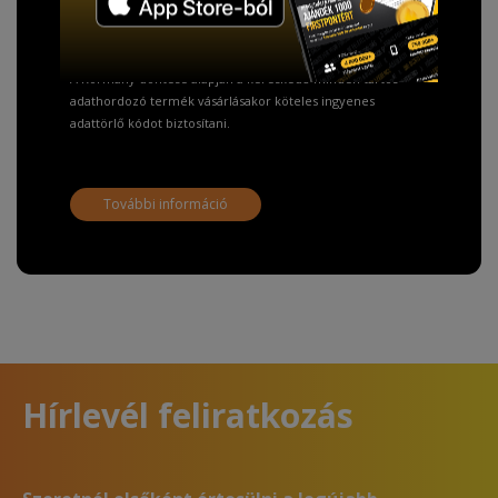
Fizetésnél kérje az ingyenes adattörlő kódot
adatainak biztonsága érdekében!
A Kormány döntése alapján a kereskedő minden tartós
adathordozó termék vásárlásakor köteles ingyenes
adattörlő kódot biztosítani.
További információ
Hírlevél feliratkozás