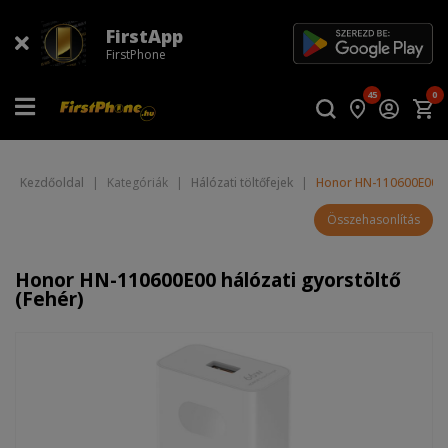
FirstApp
FirstPhone
45
0
Kezdőoldal
|
Kategóriák
|
Hálózati töltőfejek
|
Honor HN-110600E00 hál
Összehasonlítás
Honor HN-110600E00 hálózati gyorstöltő
(Fehér)