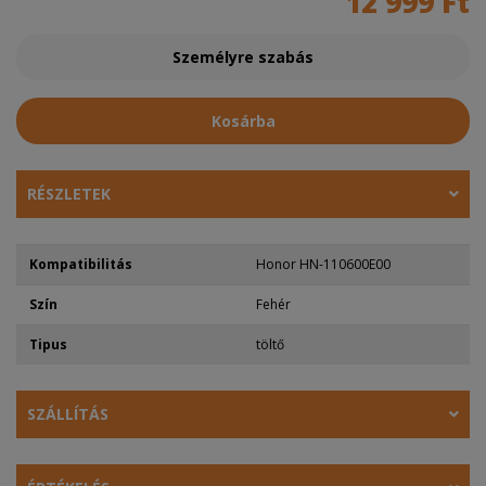
12 999 Ft
Személyre szabás
Kosárba
RÉSZLETEK
Kompatibilitás
Honor HN-110600E00
Szín
Fehér
Tipus
töltő
SZÁLLÍTÁS