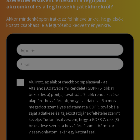
Szeretnél elsőként értesülni a legújabb
akcióinkról és a legfrissebb játékhírekről?
Akkor mindenképpen iratkozz fel hírlevelünkre, hogy elsők
között csaphass le a legütősebb kedvezményeinkre.
Alulírott, az alábbi checkbox pipálásával - az
Általános Adatvédelmi Rendelet (GDPR) 6. cikk (1)
bekezdés a) pontja, továbbá a 7. cikk rendelkezése
alapján - hozzájárulok, hogy az adatkezelő a most
megadott személyes adataimat a GDPR, továbbá a
saját adatkezelési tájékoztatójának feltételei szerint
kezelje. Tudomásul veszem, hogy a GDPR 7. cikk (3)
bekezdése szerint a hozzájárulásomat bármikor
visszavonhatom, akár egy kattintással.