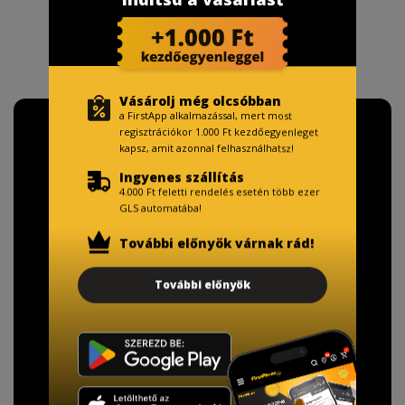
Vásárolj még olcsóbban
a FirstApp alkalmazással, mert most
regisztrációkor 1.000 Ft kezdőegyenleget
kapsz, amit azonnal felhasználhatsz!
Ingyenes szállítás
4.000 Ft feletti rendelés esetén több ezer
GLS automatába!
További előnyök várnak rád!
További előnyök
TISZTELT VÁSÁRLÓNK!